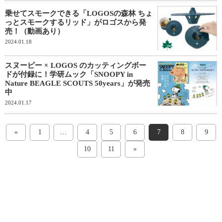
乗せてスモークできる「LOGOSの森林 ちょ
っとスモークするリッド」がロゴスから発
売！（動画あり）
2024.01.18
スヌーピー × LOGOS のカッティングボー
ドが付録に！学研ムック「SNOOPY in
Nature BEAGLE SCOUTS 50years」が発売
中
2024.01.17
«
1
…
4
5
6
7
8
9
10
11
»