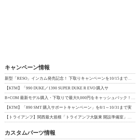
キャンペーン情報
新型「RESO」インカム発売記念！ 下取りキャンペーンを10/15まで延長して開
【KTM】「990 DUKE／1390 SUPER DUKE R EVO 購入サ
B+COM 最新モデル購入・下取りで最大9,000円をキャッシュバック！「B+F
【KTM】「890 SMT 購入サポートキャンペーン」を8/1～10/31まで実
【トライアンフ】関西最大規模「トライアンフ大阪東 開設準備室」がオープン！ 限定
カスタムパーツ情報