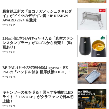
乗富鉄工所の「ヨコナガメッシュタキビダ
イ」がドイツのデザイン賞・iF DESIGN
AWARD 2024 を受賞
2024.03.15
350ml 缶1本分がぴったり入る「真空ステン
レスタンブラー」がロゴスから発売！（動
画あり）
2024.03.11
BE-PAL 4月号の特別付録は ogawa × BE-
PALの「ハンドル付き 極厚鉄板SOLO」！
2024.03.08
キャンツーの夜を明るく照らす多機能 LED
ライト 「TEVOLE」がクラファンで日本初
上陸！
2024.03.08