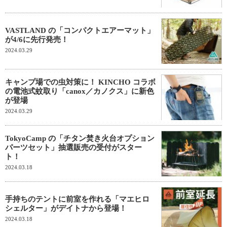
VASTLAND の「コンパクトエアーマット」
が4/6に先行発売！
2024.03.29
キャンプ場での虫対策に！ KINCHO コラボ
の電池式蚊取り「canox／カノクス」に新色
が登場
2024.03.29
TokyoCamp の「チタン焚き火台オプション
パーツセット」抽選販売の受付がスター
ト！
2024.03.18
手持ちのテントに前室を作れる「マエヒロ
シェルター」がデイトナから登場！
2024.03.18