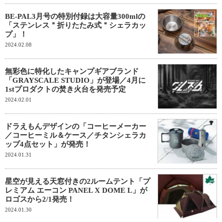
BE-PAL3月号の特別付録は大容量300mlの
「ステンレス＂折りたたみ式＂シェラカッ
プ」！
2024.02.08
無彩色に特化したキャンプギアブランド
「GRAYSCALE STUDIO」が登場／4月に
1stプロダクトの焚き火台を発売予定
2024.02.01
ドラえもんデザインの「コーヒーメーカー
／コーヒーミル＆ケース／チタンシェラカ
ップ4点セット」が発売！
2024.01.31
星空が見える天窓付きの2ルームテント「プ
レミアム エーコン PANEL X DOME L」が
ロゴスから2/1発売！
2024.01.30