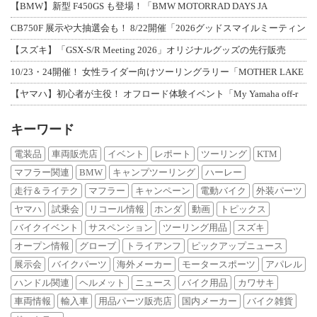
【BMW】新型 F450GS も登場！「BMW MOTORRAD DAYS JA
CB750F 展示や大抽選会も！ 8/22開催「2026グッドスマイルミーティン
【スズキ】「GSX-S/R Meeting 2026」オリジナルグッズの先行販売
10/23・24開催！ 女性ライダー向けツーリングラリー「MOTHER LAKE
【ヤマハ】初心者が主役！ オフロード体験イベント「My Yamaha off-r
キーワード
電装品
車両販売店
イベント
レポート
ツーリング
KTM
マフラー関連
BMW
キャンプツーリング
ハーレー
走行＆ライテク
マフラー
キャンペーン
電動バイク
外装パーツ
ヤマハ
試乗会
リコール情報
ホンダ
動画
トピックス
バイクイベント
サスペンション
ツーリング用品
スズキ
オープン情報
グローブ
トライアンフ
ピックアップニュース
展示会
バイクパーツ
海外メーカー
モータースポーツ
アパレル
ハンドル関連
ヘルメット
ニュース
バイク用品
カワサキ
車両情報
輸入車
用品パーツ販売店
国内メーカー
バイク雑貨