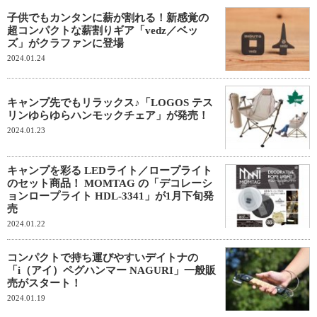
子供でもカンタンに薪が割れる！新感覚の
超コンパクトな薪割りギア「vedz／ベッ
ズ」がクラファンに登場
2024.01.24
キャンプ先でもリラックス♪「LOGOS テス
リンゆらゆらハンモックチェア」が発売！
2024.01.23
キャンプを彩る LEDライト／ロープライト
のセット商品！ MOMTAG の「デコレーシ
ョンロープライト HDL-3341」が1月下旬発
売
2024.01.22
コンパクトで持ち運びやすいデイトナの
「i（アイ）ペグハンマー NAGURI」一般販
売がスタート！
2024.01.19