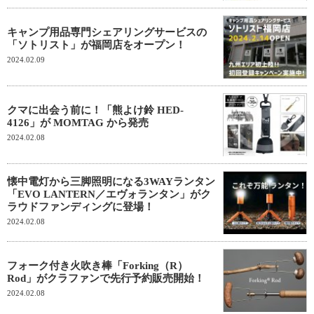
キャンプ用品専門シェアリングサービスの
「ソトリスト」が福岡店をオープン！
2024.02.09
クマに出会う前に！「熊よけ鈴 HED-
4126」が MOMTAG から発売
2024.02.08
懐中電灯から三脚照明になる3WAYランタン
「EVO LANTERN／エヴォランタン」がク
ラウドファンディングに登場！
2024.02.08
フォーク付き火吹き棒「Forking（R）
Rod」がクラファンで先行予約販売開始！
2024.02.08