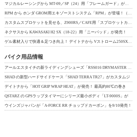
マジカルレーシングから MT-09／SP（24）用「フレームガード」が登場！
RPM から ホンダ GROM用エキゾーストシステム「RPM」が登場！（動画あり
カスタムスプロケットを見せる、Z900RS／CAFE用「スプロケットカバーフルキ
ネクサスから KAWASAKI H2 SX（18-22）用「ニーパッド」が発売！
ゲル素材入りで快適＆足つき向上！ デイトナから Vストローム250SX用「快適ロ
バイク用品情報
アールエスタイチの新ライディングシューズ「RSS016 DRYMASTER スト
SHAD の新型ハードサイドケース「SHAD TERRA TR27」がカスタムジ
デイトナから「HOT GRIP WRAP HEAT」が発売！ 最高約80℃の巻き
QSTARZ の GPSラップタイマーにシリーズ最小ボディ「LT-9000S」が
ウインズジャパンが「A-FORCE RR チョップドカーボン」を9/10発売！