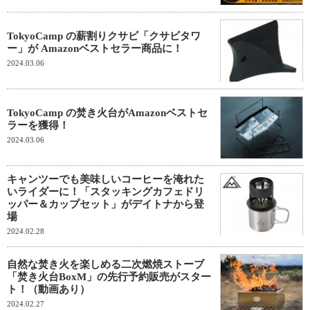
TokyoCamp の薪割りクサビ「クサビタワ
ー」が Amazonベストセラー商品に！
2024.03.06
TokyoCamp の焚き火台がAmazonベストセ
ラーを獲得！
2024.03.06
キャンツーでも美味しいコーヒーを淹れた
いライダーに！「スタッキングカフェドリ
ッパー＆カップセット」がデイトナから登
場
2024.02.28
自然な焚き火を楽しめる二次燃焼ストーブ
「焚き火台BoxM」の先行予約販売がスター
ト！（動画あり）
2024.02.27