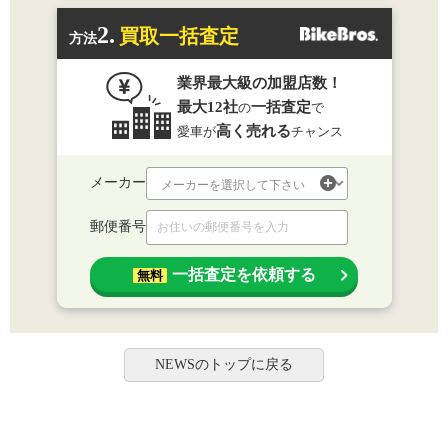
2.
買取一括査定
方法
業界最大級の加盟店数！
最大12社
一括査定
の
で
高く売れる
愛車が
チャンス
メーカー
郵便番号
一括査定を依頼する
無料
NEWSのトップに戻る