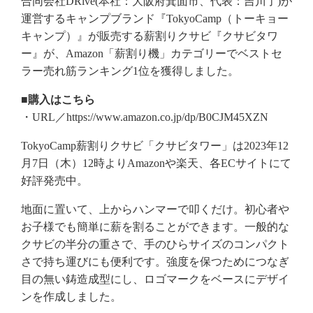
合同会社DRive(本社：大阪府箕面市、代表：吉川了)が
運営するキャンプブランド『TokyoCamp（トーキョー
キャンプ）』が販売する薪割りクサビ『クサビタワ
ー』が、Amazon「薪割り機」カテゴリーでベストセ
ラー売れ筋ランキング1位を獲得しました。
■購入はこちら
・URL／https://www.amazon.co.jp/dp/B0CJM45XZN
TokyoCamp薪割りクサビ「クサビタワー」は2023年12
月7日（木）12時よりAmazonや楽天、各ECサイトにて
好評発売中。
地面に置いて、上からハンマーで叩くだけ。初心者や
お子様でも簡単に薪を割ることができます。一般的な
クサビの半分の重さで、手のひらサイズのコンパクト
さで持ち運びにも便利です。強度を保つためにつなぎ
目の無い鋳造成型にし、ロゴマークをベースにデザイ
ンを作成しました。