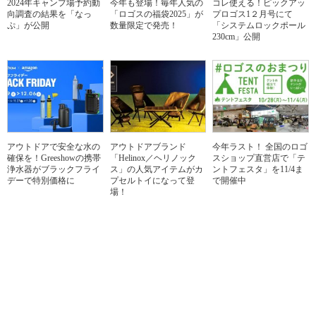
2024年キャンプ場予約動
今年も登場！毎年人気の
コレ使える！ピックアッ
向調査の結果を「なっ
「ロゴスの福袋2025」が
プロゴス1２月号にて
ぷ」が公開
数量限定で発売！
「システムロックポール
230cm」公開
アウトドアで安全な水の
アウトドアブランド
今年ラスト！ 全国のロゴ
確保を！Greeshowの携帯
「Helinox／ヘリノック
スショップ直営店で「テ
浄水器がブラックフライ
ス」の人気アイテムがカ
ントフェスタ」を11/4ま
デーで特別価格に
プセルトイになって登
で開催中
場！