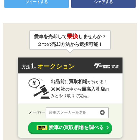
ツイートする
シェアする
乗換
愛車を売却して
しませんか？
２つの売却方法から選択可能！
1.
オークション
方法
出品前
買取相場
に
が分かる！
3000社
最高入札店
の中から
の
みとやり取りで完結。
メーカー
愛車のメーカーを選択
愛車の買取相場を調べる
無料