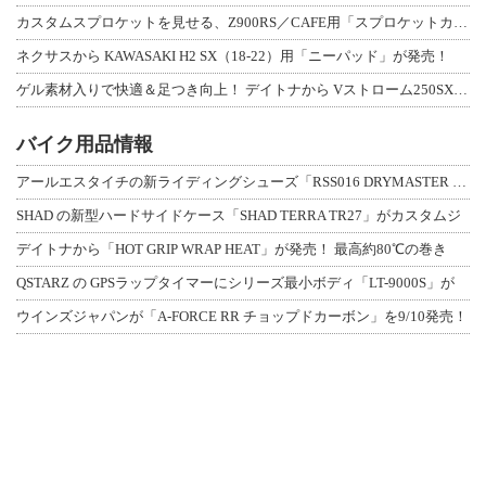
カスタムスプロケットを見せる、Z900RS／CAFE用「スプロケットカバーフルキ
ネクサスから KAWASAKI H2 SX（18-22）用「ニーパッド」が発売！
ゲル素材入りで快適＆足つき向上！ デイトナから Vストローム250SX用「快適ロ
バイク用品情報
アールエスタイチの新ライディングシューズ「RSS016 DRYMASTER スト
SHAD の新型ハードサイドケース「SHAD TERRA TR27」がカスタムジ
デイトナから「HOT GRIP WRAP HEAT」が発売！ 最高約80℃の巻き
QSTARZ の GPSラップタイマーにシリーズ最小ボディ「LT-9000S」が
ウインズジャパンが「A-FORCE RR チョップドカーボン」を9/10発売！