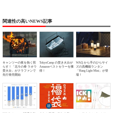
関連性の高いNEWS記事
キャンツーの夜を熱く照
TokyoCamp の焚き火台が
WAQ から手のひらサイ
らす！「北斗の拳 ラオウ
Amazonベストセラーを獲
ズの高機能ランタン
焚火台」がクラファンで
得！
「Hang Light Mini」が登
先行発売開始
場！