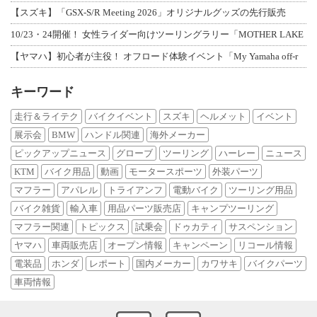
【スズキ】「GSX-S/R Meeting 2026」オリジナルグッズの先行販売
10/23・24開催！ 女性ライダー向けツーリングラリー「MOTHER LAKE
【ヤマハ】初心者が主役！ オフロード体験イベント「My Yamaha off-r
キーワード
走行＆ライテク
バイクイベント
スズキ
ヘルメット
イベント
展示会
BMW
ハンドル関連
海外メーカー
ピックアップニュース
グローブ
ツーリング
ハーレー
ニュース
KTM
バイク用品
動画
モータースポーツ
外装パーツ
マフラー
アパレル
トライアンフ
電動バイク
ツーリング用品
バイク雑貨
輸入車
用品パーツ販売店
キャンプツーリング
マフラー関連
トピックス
試乗会
ドゥカティ
サスペンション
ヤマハ
車両販売店
オープン情報
キャンペーン
リコール情報
電装品
ホンダ
レポート
国内メーカー
カワサキ
バイクパーツ
車両情報