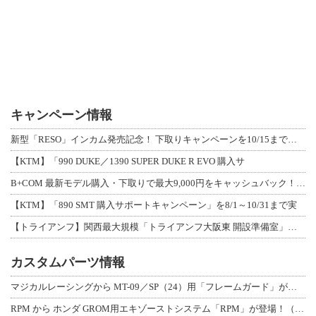
キャンペーン情報
新型「RESO」インカム発売記念！ 下取りキャンペーンを10/15まで延長して開
【KTM】「990 DUKE／1390 SUPER DUKE R EVO 購入サ
B+COM 最新モデル購入・下取りで最大9,000円をキャッシュバック！「B+F
【KTM】「890 SMT 購入サポートキャンペーン」を8/1～10/31まで実
【トライアンフ】関西最大規模「トライアンフ大阪東 開設準備室」がオープン！ 限定
カスタムパーツ情報
マジカルレーシングから MT-09／SP（24）用「フレームガード」が登場！
RPM から ホンダ GROM用エキゾーストシステム「RPM」が登場！（動画あり