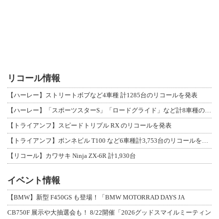
リコール情報
【ハーレー】ストリートボブなど4車種 計1285台のリコールを発表
【ハーレー】「スポーツスターS」「ロードグライド」など計8車種のリコールを発表
【トライアンフ】スピードトリプル RX のリコールを発表
【トライアンフ】ボンネビル T100 など6車種計3,753台のリコールを発表
【リコール】カワサキ Ninja ZX-6R 計1,930台
イベント情報
【BMW】新型 F450GS も登場！「BMW MOTORRAD DAYS JA
CB750F 展示や大抽選会も！ 8/22開催「2026グッドスマイルミーティン