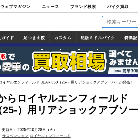
ウェブマガジン
ニュース
ブランド検索
バイク買取
バイクブロス・
原付＆ミニバイ
スポーツ＆ネイ
アメリカン＆ツ
ビッグスクータ
オフロード
バージンハーレ
バージンBMW
バージンドゥカ
バージントライ
ニュース
車両情報
イベント
キャンペ
トピック
バイク用
バイクパ
書籍・
サポート
お知らせ
ブランドを検
ブランドボイ
バイク買取
マガジンズ
ク
キッド
アラー
ー
ー
ティ
アンフ
TOP
ーン
ス
品
ーツ
DVD
索
ス
入ガイド
足つき比較
カスタム
絶版ミドルバイク
特集記
入ガイド
ンダ
マハ
ズキ
ワサキ
カスタム
ホンダ
ヤマハ
スズキ
カワサキ
道の駅調査隊
ツーリング情報局
日本の道50選
国道めぐり
林道ツーリング
絶版ミドルバイク
ホンダ
ヤマハ
スズキ
カワサキ
覧
一覧
一覧
イヤルエンフィールド BEAR 650（25-）用リアショックアブソーバーが発売！
からロイヤルエンフィールド
50（25-）用リアショックアブソ
 更新日： 2025年10月28日（火）
:
サスペンション
,
ロイヤルエンフィールド