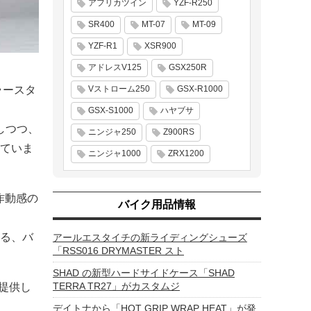
アフリカツイン
YZF-R250
SR400
MT-07
MT-09
YZF-R1
XSR900
アドレスV125
GSX250R
Vストローム250
GSX-R1000
ラースタ
GSX-S1000
ハヤブサ
しつつ、
ニンジャ250
Z900RS
ていま
ニンジャ1000
ZRX1200
作動感の
バイク用品情報
る、バ
アールエスタイチの新ライディングシューズ
「RSS016 DRYMASTER スト
SHAD の新型ハードサイドケース「SHAD
TERRA TR27」がカスタムジ
提供し
デイトナから「HOT GRIP WRAP HEAT」が発