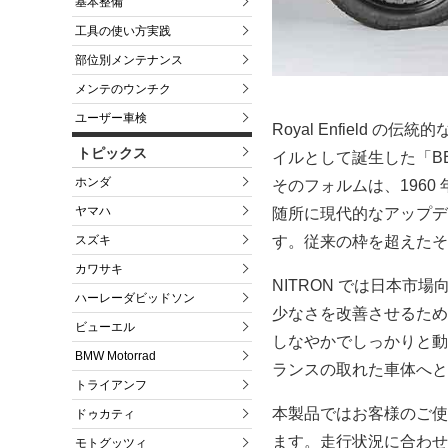
基本整備
工具の使い方実践
部位別メンテナンス
メンテのウンチク
ユーザー車検
Royal Enfield
トピックス
イルとして誕生した「BEA
ホンダ
そのフォルムは、196
ヤマハ
随所に現代的なアップデ
スズキ
す。従来の枠を超えたそ
カワサキ
NITRON では日本市
ハーレーダビッドソン
少なさを改善させるため
ビューエル
しなやかでしっかりと動
BMW Motorrad
ランスの取れた車体へと
トライアンフ
本製品ではお客様のご使
ドゥカティ
ます。走行状況に合わせ
モトグッツィ