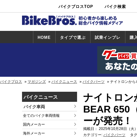
バイクブロスTOP
バイク検索
中古バイ
カタログ検
ショップ検
ク・新車検
索
索
索
HOME
タイプで選ぶ
試乗インプレ
購
スポーツ＆ネ
原付＆ミニバ
アメリカン＆
ビッグスクー
オフロード
試乗インプレ
ホンダ
ヤマハ
スズキ
カワサキ
ハーレー
BMW
トライアンフ
ドゥカティ
購
ホ
ヤ
ス
カ
イキッド
イク
クルーザー
ター
一覧
一
バイクブロス
マガジンズ
バイクニュース
バイクパーツ
ナイトロンからロ
ナイトロン
バイクニュース
BEAR 6
バイク車両
全てのバイク車両情報
ーが発売！
国内メーカー
掲載日： 2025年10月28日（火）
海外メーカー
カテゴリー:
バイクパーツ
タグ