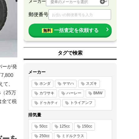
メーカー
郵便番号
一括査定を依頼する
無料
タグで検索
バーが発
メーカー
,800
加えて、
ホンダ
ヤマハ
スズキ
s（25万
カワサキ
ハーレー
BMW
格は全て税
ドゥカティ
トライアンフ
排気量
50cc
125cc
150cc
250cc
ミドルクラス
ーバーを