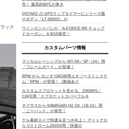
売！ 最高約80℃の巻き
QSTARZ の GPSラップタイマーにシリーズ最
小ボディ「LT-9000S」が
ブラック
ウインズジャパンが「A-FORCE RR チョップ
ドカーボン」を9/10発売！
カスタムパーツ情報
マジカルレーシングから MT-09／SP（24）用
「フレームガード」が登場！
RPM から ホンダ GROM用エキゾーストシステ
ム「RPM」が登場！（動画あり
カスタムスプロケットを見せる、Z900RS／
CAFE用「スプロケットカバーフルキ
ネクサスから KAWASAKI H2 SX（18-22）用
「ニーパッド」が発売！
ゲル素材入りで快適＆足つき向上！ デイトナか
ら Vストローム250SX用「快適ロ