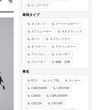
ビッグバイク
車両タイプ
ネイキッド
スーパースポーツ
カフェレーサー
ネオクラシック
ボバー
スクランブラー
オフロード
アドベンチャー
アメリカン
クルーザー
スクーター
絶版・旧車
車名
PCX
エイプ50
モンキー
CBR250RR
CRF250F
CB400
CBR1000RR
CB1100
CB1300