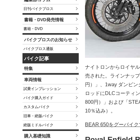
日刊バイクブロス
書籍・DVD発売情報
書籍・DVD
バイクブロスのお知らせ
バイクブロス通販
バイク記事
ナイトロンからロイヤ
特集
売された。ラインナップは3
車両情報
円）」、1way ダンピン
試乗インプレッション
ロッドにDLCコーティングを
バイク購入ガイド
800円）」および「STEA
カスタムバイク
10％込み）。
旧車・絶版バイク
BEAR 650をグーバイ
絶版ミドルバイク
購入基礎知識
Royal Enfi