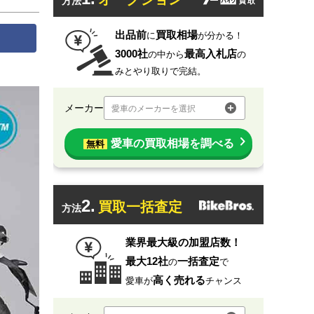
方法
出品前
買取相場
に
が分かる！
3000社
最高入札店
の中から
の
みとやり取りで完結。
メーカー
愛車のメーカーを選択
愛車の買取相場を調べる
無料
2.
買取一括査定
方法
業界最大級の加盟店数！
最大12社
一括査定
の
で
高く売れる
愛車が
チャンス