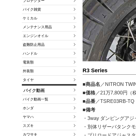
プロテクター
バイク雑貨
ケミカル
メンテナンス用品
エンジンオイル
盗難防止用品
ハンドル
電装類
R3 Series
外装類
タイヤ
■商品名
／NITRON TWIN 
バイク動画
■価格
／21万7,800円
バイク動画一覧
■品番
／TSRE03RB-TQ
ホンダ
■備考
ヤマハ
・3way ダンピングア
スズキ
・別体リザーバタンクモ
カワサキ
・プリロードアジャスタ