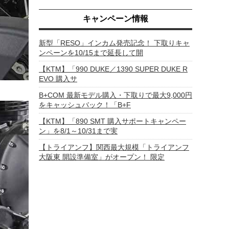
キャンペーン情報
新型「RESO」インカム発売記念！ 下取りキャ
ンペーンを10/15まで延長して開
【KTM】「990 DUKE／1390 SUPER DUKE R
EVO 購入サ
B+COM 最新モデル購入・下取りで最大9,000円
をキャッシュバック！「B+F
【KTM】「890 SMT 購入サポートキャンペー
ン」を8/1～10/31まで実
【トライアンフ】関西最大規模「トライアンフ
大阪東 開設準備室」がオープン！ 限定