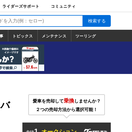
ライダーズサポート
コミュニティ
ライダーズサポート
バイク輸送
バイクガレージライ
バイク車両保険
ロードサービス
バイク試乗
コミュニティ
日記
ツーリング
カスタム
TOP
フ
TOP
事
トピックス
メンテナンス
ツーリング
トピックス
ホンダ
ヤマハ
スズキ
カワサキ
ハーレーダ
BMW
ドゥカティ
トライアン
メンテナンス
基本整備
部位別メンテ
工具の使い方
ツール100選
メンテのうん
一覧
ビッドソン
フ
一覧
ちく
乗換
愛車を売却して
しませんか？
ーバ
２つの売却方法から選択可能！
1.
オークション