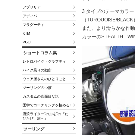
アプリリア
3 タイプのテーマカラー（
アディバ
（TURQUOISE/B
マラグーティ
また、より滑らかな作動
KTM
カラーのSTEALTH T
PGO
ショートコラム集
レトロバイク・グラフティ
バイク乗りの勘所
ウェア屋さんのひとりごと
ツーリングのつぼ
カスタムの真面目な話
医学でコーナリングを極める!
流浪ライター“のぶを”の『た
びたび、旅へ』
ツーリング