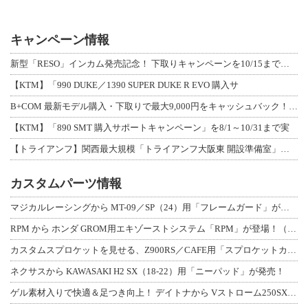
キャンペーン情報
新型「RESO」インカム発売記念！ 下取りキャンペーンを10/15まで延長して開
【KTM】「990 DUKE／1390 SUPER DUKE R EVO 購入サ
B+COM 最新モデル購入・下取りで最大9,000円をキャッシュバック！「B+F
【KTM】「890 SMT 購入サポートキャンペーン」を8/1～10/31まで実
【トライアンフ】関西最大規模「トライアンフ大阪東 開設準備室」がオープン！ 限定
カスタムパーツ情報
マジカルレーシングから MT-09／SP（24）用「フレームガード」が登場！
RPM から ホンダ GROM用エキゾーストシステム「RPM」が登場！（動画あり
カスタムスプロケットを見せる、Z900RS／CAFE用「スプロケットカバーフルキ
ネクサスから KAWASAKI H2 SX（18-22）用「ニーパッド」が発売！
ゲル素材入りで快適＆足つき向上！ デイトナから Vストローム250SX用「快適ロ