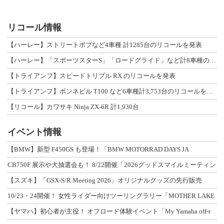
リコール情報
【ハーレー】ストリートボブなど4車種 計1285台のリコールを発表
【ハーレー】「スポーツスターS」「ロードグライド」など計8車種のリコールを発表
【トライアンフ】スピードトリプル RX のリコールを発表
【トライアンフ】ボンネビル T100 など6車種計3,753台のリコールを発表
【リコール】カワサキ Ninja ZX-6R 計1,930台
イベント情報
【BMW】新型 F450GS も登場！「BMW MOTORRAD DAYS JA
CB750F 展示や大抽選会も！ 8/22開催「2026グッドスマイルミーティン
【スズキ】「GSX-S/R Meeting 2026」オリジナルグッズの先行販売
10/23・24開催！ 女性ライダー向けツーリングラリー「MOTHER LAKE
【ヤマハ】初心者が主役！ オフロード体験イベント「My Yamaha off-r