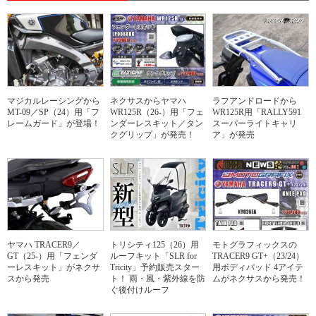
マジカルレーシングから
ネクサスからヤマハ
ラフアンドロードから
MT-09／SP（24）用「フ
WR125R（26-）用「フェ
WR125R用「RALLY591
レームガード」が登場！
ンダーレスキット／タン
スーパーライトキャリ
クグリップ」が発売！
ア」が発売
ヤマハ TRACER9／
トリシティ125（26）用
モトグラフィックスの
GT（25-）用「フェンダ
ルーフキット「SLR for
TRACER9 GT+（23/24）
ーレスキット」がネクサ
Tricity」予約販売スター
用ボディパッド 4アイテ
スから発売
ト！ 雨・風・紫外線を防
ムがネクサスから発売！
ぐ後付けルーフ