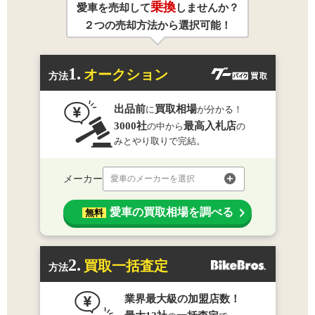
乗換
愛車を売却して
しませんか？
２つの売却方法から選択可能！
1.
オークション
方法
出品前
買取相場
に
が分かる！
3000社
最高入札店
の中から
の
みとやり取りで完結。
メーカー
愛車のメーカーを選択
愛車の買取相場を調べる
無料
2.
買取一括査定
方法
業界最大級の加盟店数！