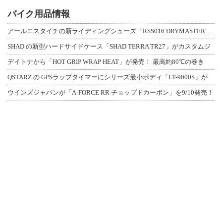
バイク用品情報
アールエスタイチの新ライディングシューズ「RSS016 DRYMASTER スト
SHAD の新型ハードサイドケース「SHAD TERRA TR27」がカスタムジ
デイトナから「HOT GRIP WRAP HEAT」が発売！ 最高約80℃の巻き
QSTARZ の GPSラップタイマーにシリーズ最小ボディ「LT-9000S」が
ウインズジャパンが「A-FORCE RR チョップドカーボン」を9/10発売！