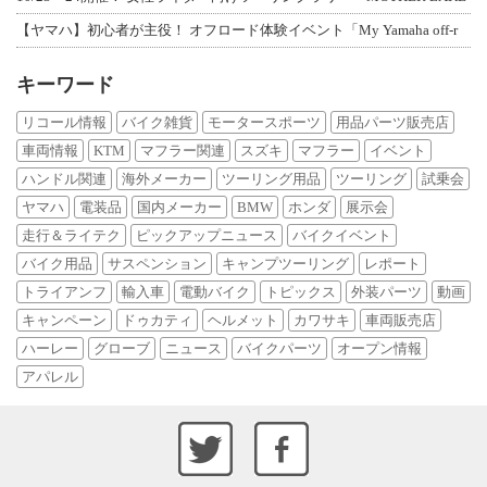
【ヤマハ】初心者が主役！ オフロード体験イベント「My Yamaha off-r
キーワード
リコール情報
バイク雑貨
モータースポーツ
用品パーツ販売店
車両情報
KTM
マフラー関連
スズキ
マフラー
イベント
ハンドル関連
海外メーカー
ツーリング用品
ツーリング
試乗会
ヤマハ
電装品
国内メーカー
BMW
ホンダ
展示会
走行＆ライテク
ピックアップニュース
バイクイベント
バイク用品
サスペンション
キャンプツーリング
レポート
トライアンフ
輸入車
電動バイク
トピックス
外装パーツ
動画
キャンペーン
ドゥカティ
ヘルメット
カワサキ
車両販売店
ハーレー
グローブ
ニュース
バイクパーツ
オープン情報
アパレル