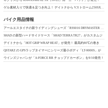
ゲル素材入りで快適＆足つき向上！ デイトナから Vストローム250SX用「快適ロ
バイク用品情報
アールエスタイチの新ライディングシューズ「RSS016 DRYMASTER スト
SHAD の新型ハードサイドケース「SHAD TERRA TR27」がカスタムジ
デイトナから「HOT GRIP WRAP HEAT」が発売！ 最高約80℃の巻き
QSTARZ の GPSラップタイマーにシリーズ最小ボディ「LT-9000S」が
ウインズジャパンが「A-FORCE RR チョップドカーボン」を9/10発売！