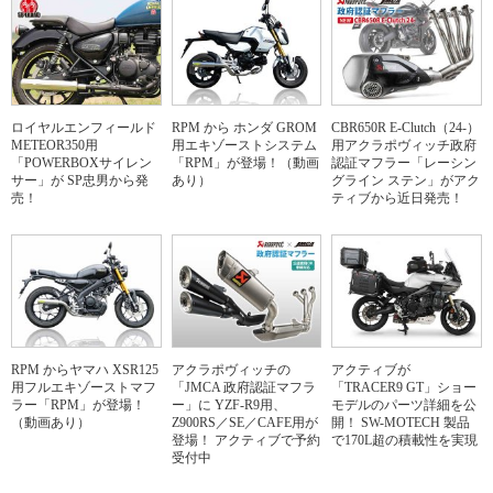
ロイヤルエンフィールド
RPM から ホンダ GROM
CBR650R E-Clutch（24-）
METEOR350用
用エキゾーストシステム
用アクラポヴィッチ政府
「POWERBOXサイレン
「RPM」が登場！（動画
認証マフラー「レーシン
サー」が SP忠男から発
あり）
グライン ステン」がアク
売！
ティブから近日発売！
RPM からヤマハ XSR125
アクラポヴィッチの
アクティブが
用フルエキゾーストマフ
「JMCA 政府認証マフラ
「TRACER9 GT」ショー
ラー「RPM」が登場！
ー」に YZF-R9用、
モデルのパーツ詳細を公
（動画あり）
Z900RS／SE／CAFE用が
開！ SW-MOTECH 製品
登場！ アクティブで予約
で170L超の積載性を実現
受付中