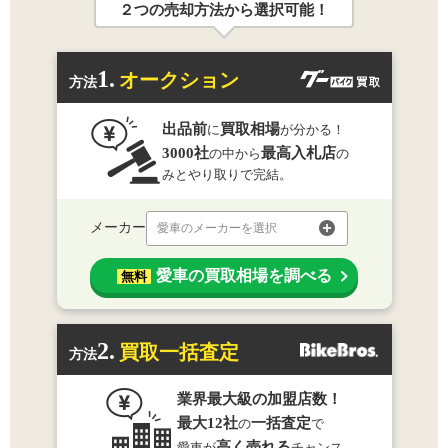
２つの売却方法から選択可能！
1.
オークション
方法
出品前
買取相場
に
が分かる！
3000社
最高入札店
の中から
の
みとやり取りで完結。
メーカー
愛車のメーカーを選択
愛車の買取相場を調べる
無料
2.
買取一括査定
方法
業界最大級の加盟店数！
最大12社
一括査定
の
で
高く売れる
愛車が
チャンス