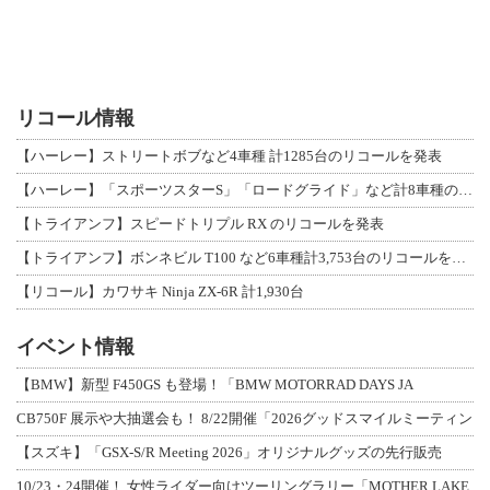
リコール情報
【ハーレー】ストリートボブなど4車種 計1285台のリコールを発表
【ハーレー】「スポーツスターS」「ロードグライド」など計8車種のリコールを発表
【トライアンフ】スピードトリプル RX のリコールを発表
【トライアンフ】ボンネビル T100 など6車種計3,753台のリコールを発表
【リコール】カワサキ Ninja ZX-6R 計1,930台
イベント情報
【BMW】新型 F450GS も登場！「BMW MOTORRAD DAYS JA
CB750F 展示や大抽選会も！ 8/22開催「2026グッドスマイルミーティン
【スズキ】「GSX-S/R Meeting 2026」オリジナルグッズの先行販売
10/23・24開催！ 女性ライダー向けツーリングラリー「MOTHER LAKE