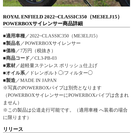
ROYAL ENFIELD 2022~CLASSIC350（ME3ELJ15）
POWERBOXサイレンサー商品詳細
■適用車種
／2022~CLASSIC350（ME3ELJ15）
■製品名
／POWERBOXサイレンサー
■価格
／7万円（税抜き）
■商品コード
／CL3-PB-03
■素材
／超軽量ステンレス ポリッシュ仕上げ
■オイル系
／ドレンボルト◯/フィルター◯
■製造
／MADE IN JAPAN
※写真のPOWERBOXパイプは別売となります
（POWERBOXサイレンサーにPOWERBOXパイプは含まれ
ません）
※この製品は公道走行可能です。（適用車種 へ装着の場合
に限ります）
リリース