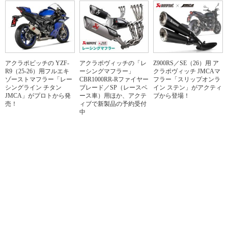
アクラポビッチの YZF-
アクラポヴィッチの「レ
Z900RS／SE（26）用 ア
R9（25-26）用フルエキ
ーシングマフラー」
クラポヴィッチ JMCAマ
ゾーストマフラー「レー
CBR1000RR-Rファイヤー
フラー「スリップオンラ
シングライン チタン
ブレード／SP（レースベ
イン ステン」がアクティ
JMCA」がプロトから発
ース車）用ほか、アクテ
ブから登場！
売！
ィブで新製品の予約受付
中