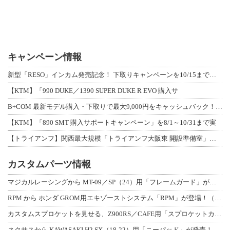
キャンペーン情報
新型「RESO」インカム発売記念！ 下取りキャンペーンを10/15まで延長して開
【KTM】「990 DUKE／1390 SUPER DUKE R EVO 購入サ
B+COM 最新モデル購入・下取りで最大9,000円をキャッシュバック！「B+F
【KTM】「890 SMT 購入サポートキャンペーン」を8/1～10/31まで実
【トライアンフ】関西最大規模「トライアンフ大阪東 開設準備室」がオープン！ 限定
カスタムパーツ情報
マジカルレーシングから MT-09／SP（24）用「フレームガード」が登場！
RPM から ホンダ GROM用エキゾーストシステム「RPM」が登場！（動画あり
カスタムスプロケットを見せる、Z900RS／CAFE用「スプロケットカバーフルキ
ネクサスから KAWASAKI H2 SX（18-22）用「ニーパッド」が発売！