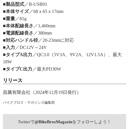
■製品型式
／B-USB01
■本体サイズ
／68ｘ65ｘ17mm
■重量
／81g
■本体配線長さ
／1,460mm
■電源配線長さ
／380mm
■対応ハンドル径
／20-23mmに対応
■入力
／DC12V～24V
■タイプA出力
／QC3.0（5V3A、9V2A、12V1.5A）、最大
18W
■タイプC出力
／最大PD30W
リリース
昌騰有限会社（2024年12月19日発行）
バイクブロス・マガジンズ編集部
Twitterで
@BikeBrosMagazin
をフォローしよう！