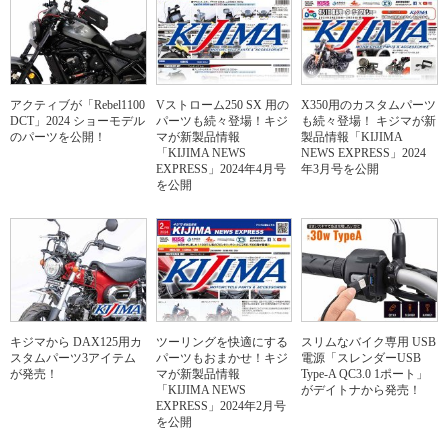
アクティブが「Rebel1100
Vストローム250 SX 用の
X350用のカスタムパーツ
DCT」2024 ショーモデル
パーツも続々登場！キジ
も続々登場！ キジマが新
のパーツを公開！
マが新製品情報
製品情報「KIJIMA
「KIJIMA NEWS
NEWS EXPRESS」2024
EXPRESS」2024年4月号
年3月号を公開
を公開
キジマから DAX125用カ
ツーリングを快適にする
スリムなバイク専用 USB
スタムパーツ3アイテム
パーツもおまかせ！キジ
電源「スレンダーUSB
が発売！
マが新製品情報
Type-A QC3.0 1ポート」
「KIJIMA NEWS
がデイトナから発売！
EXPRESS」2024年2月号
を公開