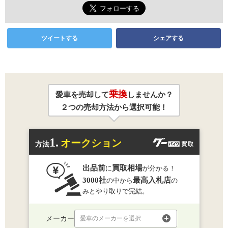
ツイートする
シェアする
乗換
愛車を売却して
しませんか？
２つの売却方法から選択可能！
1.
オークション
方法
出品前
買取相場
に
が分かる！
3000社
最高入札店
の中から
の
みとやり取りで完結。
メーカー
愛車のメーカーを選択