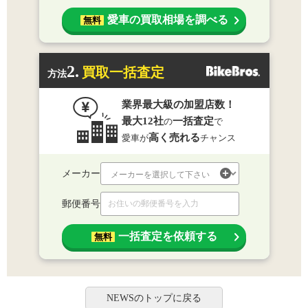
愛車の買取相場を調べる
無料
2.
買取一括査定
方法
業界最大級の加盟店数！
最大12社
一括査定
の
で
高く売れる
愛車が
チャンス
メーカー
郵便番号
一括査定を依頼する
無料
NEWSのトップに戻る