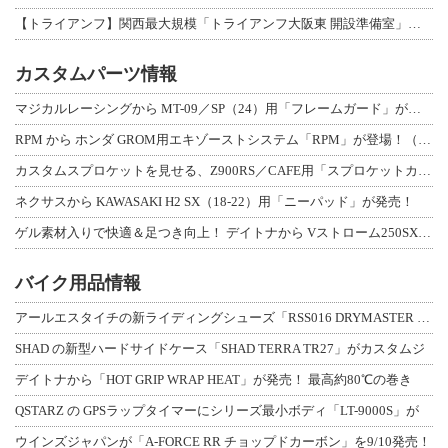
【トライアンフ】関西最大規模「トライアンフ大阪東 開設準備室」がオープン！ 限定
カスタムパーツ情報
マジカルレーシングから MT-09／SP（24）用「フレームガード」が登場！
RPM から ホンダ GROM用エキゾーストシステム「RPM」が登場！（動画あり
カスタムスプロケットを見せる、Z900RS／CAFE用「スプロケットカバーフルキ
ネクサスから KAWASAKI H2 SX（18-22）用「ニーパッド」が発売！
ゲル素材入りで快適＆足つき向上！ デイトナから Vストローム250SX用「快適ロ
バイク用品情報
アールエスタイチの新ライディングシューズ「RSS016 DRYMASTER スト
SHAD の新型ハードサイドケース「SHAD TERRA TR27」がカスタムジ
デイトナから「HOT GRIP WRAP HEAT」が発売！ 最高約80℃の巻き
QSTARZ の GPSラップタイマーにシリーズ最小ボディ「LT-9000S」が
ウインズジャパンが「A-FORCE RR チョップドカーボン」を9/10発売！