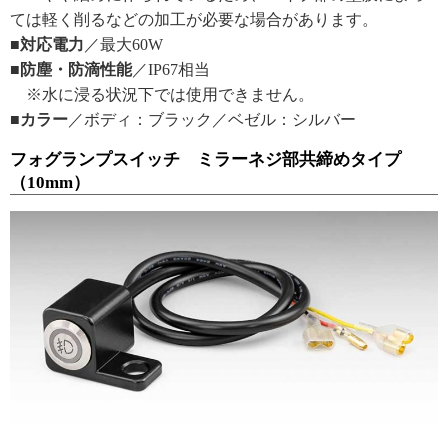
ては軽く削るなどの加工が必要な場合があります。
■対応電力
／最大60W
■防塵・防滴性能
／IP67相当
※水に浸る状況下では使用できません。
■カラー
／ボディ：ブラック／ベゼル：シルバー
フォグランプスイッチ ミラーネジ部共締めタイプ
（10mm）