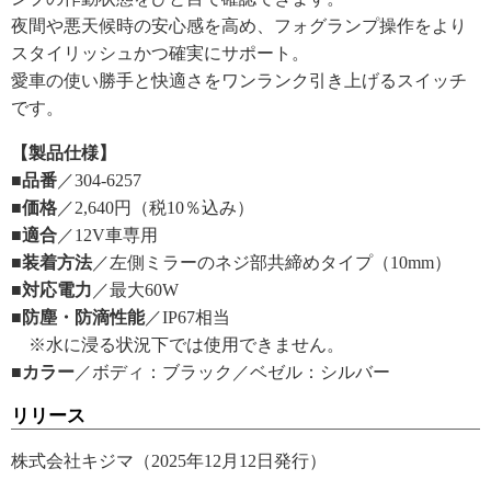
夜間や悪天候時の安心感を高め、フォグランプ操作をより
スタイリッシュかつ確実にサポート。
愛車の使い勝手と快適さをワンランク引き上げるスイッチ
です。
【製品仕様】
■品番
／304-6257
■価格
／2,640円（税10％込み）
■適合
／12V車専用
■装着方法
／左側ミラーのネジ部共締めタイプ（10mm）
■対応電力
／最大60W
■防塵・防滴性能
／IP67相当
※水に浸る状況下では使用できません。
■カラー
／ボディ：ブラック／ベゼル：シルバー
リリース
株式会社キジマ（2025年12月12日発行）