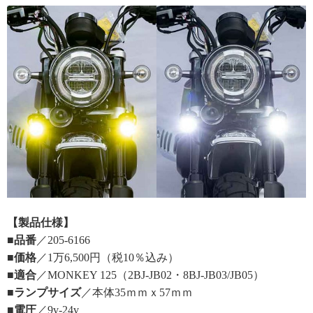
【製品仕様】
■品番
／205-6166
■価格
／1万6,500円（税10％込み）
■適合
／MONKEY 125（2BJ-JB02・8BJ-JB03/JB05）
■ランプサイズ
／本体35ｍｍｘ57ｍｍ
■電圧
／9v-24v