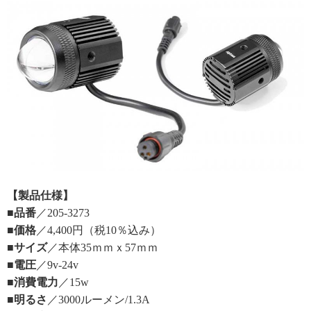
【製品仕様】
■品番
／205-3273
■価格
／4,400円（税10％込み）
■サイズ
／本体35ｍｍｘ57ｍｍ
■電圧
／9v-24v
■消費電力
／15w
■明るさ
／3000ルーメン/1.3A