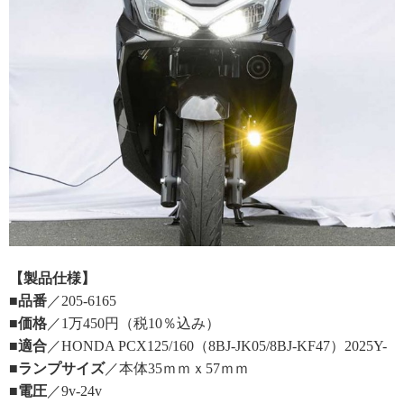
【製品仕様】
■品番
／205-6165
■価格
／1万450円（税10％込み）
■適合
／HONDA PCX125/160（8BJ-JK05/8BJ-KF47）2025Y-
■ランプサイズ
／本体35ｍｍｘ57ｍｍ
■電圧
／9v-24v