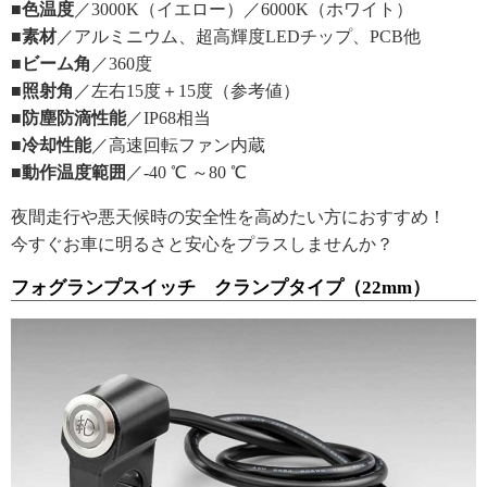
■色温度
／3000K（イエロー）／6000K（ホワイト）
■素材
／アルミニウム、超高輝度LEDチップ、PCB他
■ビーム角
／360度
■照射角
／左右15度＋15度（参考値）
■防塵防滴性能
／IP68相当
■冷却性能
／高速回転ファン内蔵
■動作温度範囲
／-40 ℃ ～80 ℃
夜間走行や悪天候時の安全性を高めたい方におすすめ！
今すぐお車に明るさと安心をプラスしませんか？
フォグランプスイッチ クランプタイプ（22mm）