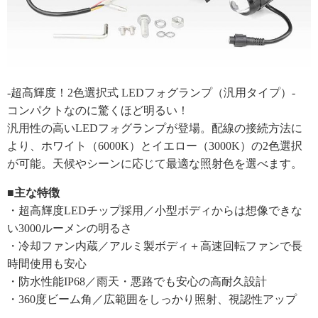
-超高輝度！2色選択式 LEDフォグランプ（汎用タイプ）-
コンパクトなのに驚くほど明るい！
汎用性の高いLEDフォグランプが登場。配線の接続方法に
より、ホワイト（6000K）とイエロー（3000K）の2色選択
が可能。天候やシーンに応じて最適な照射色を選べます。
■主な特徴
・超高輝度LEDチップ採用／小型ボディからは想像できな
い3000ルーメンの明るさ
・冷却ファン内蔵／アルミ製ボディ＋高速回転ファンで長
時間使用も安心
・防水性能IP68／雨天・悪路でも安心の高耐久設計
・360度ビーム角／広範囲をしっかり照射、視認性アップ