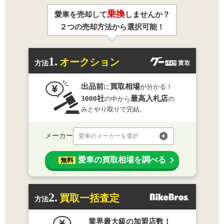
乗換
愛車を売却して
しませんか？
２つの売却方法から選択可能！
1.
オークション
方法
出品前
買取相場
に
が分かる！
3000社
最高入札店
の中から
の
みとやり取りで完結。
メーカー
愛車のメーカーを選択
愛車の買取相場を調べる
無料
2.
買取一括査定
方法
業界最大級の加盟店数！