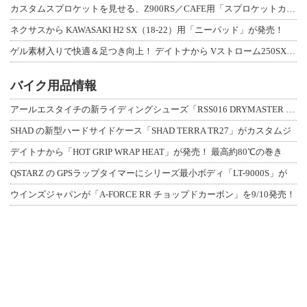
カスタムスプロケットを見せる、Z900RS／CAFE用「スプロケットカバーフルキ
ネクサスから KAWASAKI H2 SX（18-22）用「ニーパッド」が発売！
ゲル素材入りで快適＆足つき向上！ デイトナから Vストローム250SX用「快適ロ
バイク用品情報
アールエスタイチの新ライディングシューズ「RSS016 DRYMASTER スト
SHAD の新型ハードサイドケース「SHAD TERRA TR27」がカスタムジ
デイトナから「HOT GRIP WRAP HEAT」が発売！ 最高約80℃の巻き
QSTARZ の GPSラップタイマーにシリーズ最小ボディ「LT-9000S」が
ウインズジャパンが「A-FORCE RR チョップドカーボン」を9/10発売！