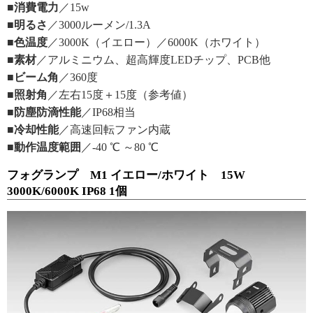
■消費電力
／15w
■明るさ
／3000ルーメン/1.3A
■色温度
／3000K（イエロー）／6000K（ホワイト）
■素材
／アルミニウム、超高輝度LEDチップ、PCB他
■ビーム角
／360度
■照射角
／左右15度＋15度（参考値）
■防塵防滴性能
／IP68相当
■冷却性能
／高速回転ファン内蔵
■動作温度範囲
／-40 ℃ ～80 ℃
フォグランプ M1 イエロー/ホワイト 15W
3000K/6000K IP68 1個