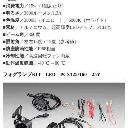
■消費電力
／15w（1個あたり）
■明るさ
／3000ルーメン/1.3A
■色温度
／3000K（イエロー）／6000K（ホワイト）
■素材
／アルミニウム、超高輝度LEDチップ、PCB他
■ビーム角
／360度
■照射角
／左右15度＋15度（参考値）
■防塵防滴性能
／IP68相当
■冷却性能
／高速回転ファン内蔵
■動作温度範囲
／-40 ℃ ～80 ℃
フォグランプKIT LED PCX125/160 25Y