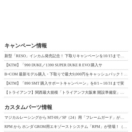
キャンペーン情報
新型「RESO」インカム発売記念！ 下取りキャンペーンを10/15まで延長して開
【KTM】「990 DUKE／1390 SUPER DUKE R EVO 購入サ
B+COM 最新モデル購入・下取りで最大9,000円をキャッシュバック！「B+F
【KTM】「890 SMT 購入サポートキャンペーン」を8/1～10/31まで実
【トライアンフ】関西最大規模「トライアンフ大阪東 開設準備室」がオープン！ 限定
カスタムパーツ情報
マジカルレーシングから MT-09／SP（24）用「フレームガード」が登場！
RPM から ホンダ GROM用エキゾーストシステム「RPM」が登場！（動画あり