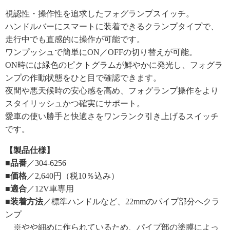
視認性・操作性を追求したフォグランプスイッチ。
ハンドルバーにスマートに装着できるクランプタイプで、
走行中でも直感的に操作が可能です。
ワンプッシュで簡単にON／OFFの切り替えが可能。
ON時には緑色のピクトグラムが鮮やかに発光し、フォグラ
ンプの作動状態をひと目で確認できます。
夜間や悪天候時の安心感を高め、フォグランプ操作をより
スタイリッシュかつ確実にサポート。
愛車の使い勝手と快適さをワンランク引き上げるスイッチ
です。
【製品仕様】
■品番
／304-6256
■価格
／2,640円（税10％込み）
■適合
／12V車専用
■装着方法
／標準ハンドルなど、22mmのパイプ部分へクラ
ンプ
※やや細めに作られているため、パイプ部の塗膜によっ