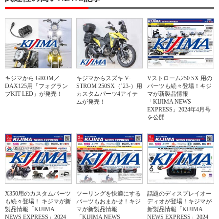
キジマから GROM／
キジマからスズキ V-
Vストローム250 SX 用の
DAX125用「フォグラン
STROM 250SX（’23-）用
パーツも続々登場！キジ
プKIT LED」が発売！
カスタムパーツ4アイテ
マが新製品情報
ムが発売！
「KIJIMA NEWS
EXPRESS」2024年4月号
を公開
X350用のカスタムパーツ
ツーリングを快適にする
話題のディスプレイオー
も続々登場！ キジマが新
パーツもおまかせ！キジ
ディオが登場！キジマが
製品情報「KIJIMA
マが新製品情報
新製品情報「KIJIMA
NEWS EXPRESS」2024
「KIJIMA NEWS
NEWS EXPRESS」2024