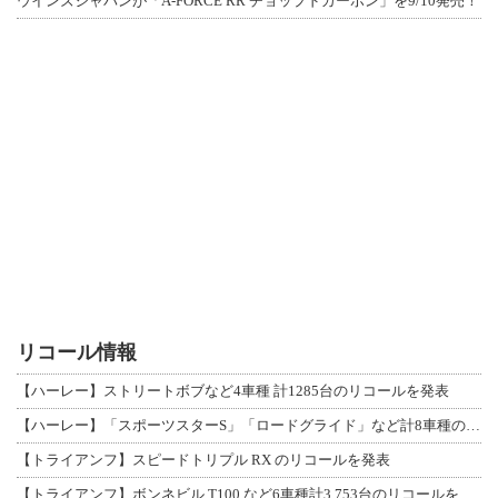
ウインズジャパンが「A-FORCE RR チョップドカーボン」を9/10発売！
リコール情報
【ハーレー】ストリートボブなど4車種 計1285台のリコールを発表
【ハーレー】「スポーツスターS」「ロードグライド」など計8車種のリコールを発表
【トライアンフ】スピードトリプル RX のリコールを発表
【トライアンフ】ボンネビル T100 など6車種計3,753台のリコールを発表