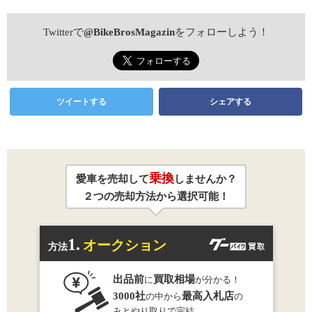
Twitterで
@BikeBrosMagazin
をフォローしよう！
ツイートする
シェアする
乗換
愛車を売却して
しませんか？
２つの売却方法から選択可能！
1.
オークション
方法
出品前
買取相場
に
が分かる！
3000社
最高入札店
の中から
の
みとやり取りで完結。