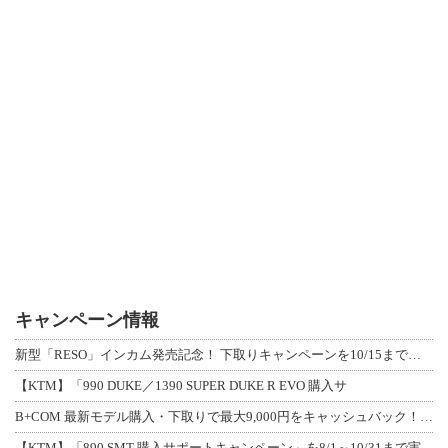
キャンペーン情報
新型「RESO」インカム発売記念！ 下取りキャンペーンを10/15まで延長して開
【KTM】「990 DUKE／1390 SUPER DUKE R EVO 購入サ
B+COM 最新モデル購入・下取りで最大9,000円をキャッシュバック！「B+F
【KTM】「890 SMT 購入サポートキャンペーン」を8/1～10/31まで実