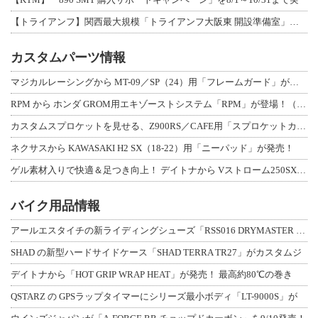
【トライアンフ】関西最大規模「トライアンフ大阪東 開設準備室」がオープン！ 限定
カスタムパーツ情報
マジカルレーシングから MT-09／SP（24）用「フレームガード」が登場！
RPM から ホンダ GROM用エキゾーストシステム「RPM」が登場！（動画あり
カスタムスプロケットを見せる、Z900RS／CAFE用「スプロケットカバーフルキ
ネクサスから KAWASAKI H2 SX（18-22）用「ニーパッド」が発売！
ゲル素材入りで快適＆足つき向上！ デイトナから Vストローム250SX用「快適ロ
バイク用品情報
アールエスタイチの新ライディングシューズ「RSS016 DRYMASTER スト
SHAD の新型ハードサイドケース「SHAD TERRA TR27」がカスタムジ
デイトナから「HOT GRIP WRAP HEAT」が発売！ 最高約80℃の巻き
QSTARZ の GPSラップタイマーにシリーズ最小ボディ「LT-9000S」が