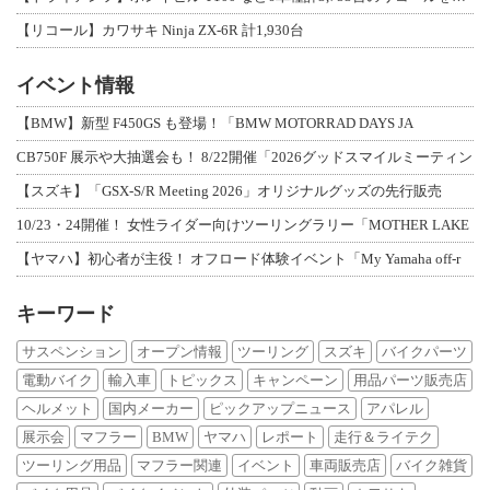
【リコール】カワサキ Ninja ZX-6R 計1,930台
イベント情報
【BMW】新型 F450GS も登場！「BMW MOTORRAD DAYS JA
CB750F 展示や大抽選会も！ 8/22開催「2026グッドスマイルミーティン
【スズキ】「GSX-S/R Meeting 2026」オリジナルグッズの先行販売
10/23・24開催！ 女性ライダー向けツーリングラリー「MOTHER LAKE
【ヤマハ】初心者が主役！ オフロード体験イベント「My Yamaha off-r
キーワード
サスペンション
オープン情報
ツーリング
スズキ
バイクパーツ
電動バイク
輸入車
トピックス
キャンペーン
用品パーツ販売店
ヘルメット
国内メーカー
ピックアップニュース
アパレル
展示会
マフラー
BMW
ヤマハ
レポート
走行＆ライテク
ツーリング用品
マフラー関連
イベント
車両販売店
バイク雑貨