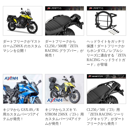
ダートフリークが Vスト
ダートフリークから
ヘッドライトをガッチリ
ローム250SX のカスタム
CL250／500用「ZETA
保護！ダートフリークか
マシンを公開！
RACING グラブバー」が
らホンダ CL／レブルシ
発売！
リーズに適合する「ZETA
RACING ヘッドライトガ
ード」が登場
キジマから GSX-8S／R
キジマからスズキ V-
CL250／500（’23）用
用カスタムパーツ5アイ
STROM 250SX（’23-）用
「ZETA RACING ツーリ
テムが発売！
カスタムパーツ4アイテ
ングキャリア」がダート
ムが発売！
フリークから発売！