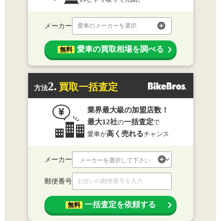
メーカー
愛車のメーカーを選択
愛車の買取相場を調べる
無料
2.
買取一括査定
方法
業界最大級の加盟店数！
最大12社
一括査定
の
で
高く売れる
愛車が
チャンス
メーカー
郵便番号
一括査定を依頼する
無料