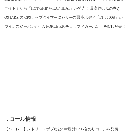
デイトナから「HOT GRIP WRAP HEAT」が発売！ 最高約80℃の巻き
QSTARZ の GPSラップタイマーにシリーズ最小ボディ「LT-9000S」が
ウインズジャパンが「A-FORCE RR チョップドカーボン」を9/10発売！
リコール情報
【ハーレー】ストリートボブなど4車種 計1285台のリコールを発表