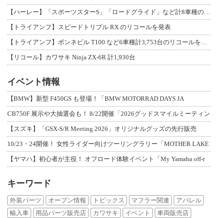
【ハーレー】「スポーツスターS」「ロードグライド」など計8車種のリコールを発表
【トライアンフ】スピードトリプル RX のリコールを発表
【トライアンフ】ボンネビル T100 など6車種計3,753台のリコールを発表
【リコール】カワサキ Ninja ZX-6R 計1,930台
イベント情報
【BMW】新型 F450GS も登場！「BMW MOTORRAD DAYS JA
CB750F 展示や大抽選会も！ 8/22開催「2026グッドスマイルミーティン
【スズキ】「GSX-S/R Meeting 2026」オリジナルグッズの先行販売
10/23・24開催！ 女性ライダー向けツーリングラリー「MOTHER LAKE
【ヤマハ】初心者が主役！ オフロード体験イベント「My Yamaha off-r
キーワード
外装パーツ
オープン情報
トピックス
マフラー関連
アパレル
輸入車
用品パーツ販売店
カワサキ
イベント
車両販売店