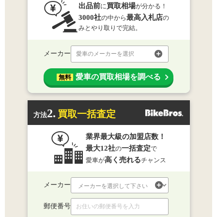
出品前
買取相場
に
が分かる！
3000社
最高入札店
の中から
の
みとやり取りで完結。
メーカー
愛車のメーカーを選択
愛車の買取相場を調べる
無料
2.
買取一括査定
方法
業界最大級の加盟店数！
最大12社
一括査定
の
で
高く売れる
愛車が
チャンス
メーカー
郵便番号