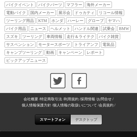
バイクイベント
バイクパーツ
マフラー
海外メーカー
電動バイク
国内メーカー
展示会
ドゥカティ
リコール情報
ツーリング用品
KTM
ホンダ
ハーレー
グローブ
ヤマハ
バイク用品
ニュース
ヘルメット
ハンドル関連
試乗会
BMW
スズキ
ツーリング
車両情報
走行＆ライテク
バイク雑貨
サスペンション
モータースポーツ
トライアンフ
電装品
キャンプツーリング
動画
キャンペーン
レポート
ピックアップニュース
会社概要
特定商取引法
利用規約
採用情報
お問合せ
個人情報保護方針
個人情報の取扱いについて
会員規約
スマートフォン
デスクトップ