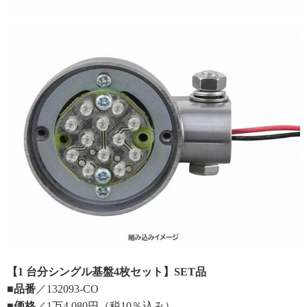
【1 台分シングル基盤4枚セット】SET品
■品番
／132093-CO
■価格
／1万4,080円（税10％込み）