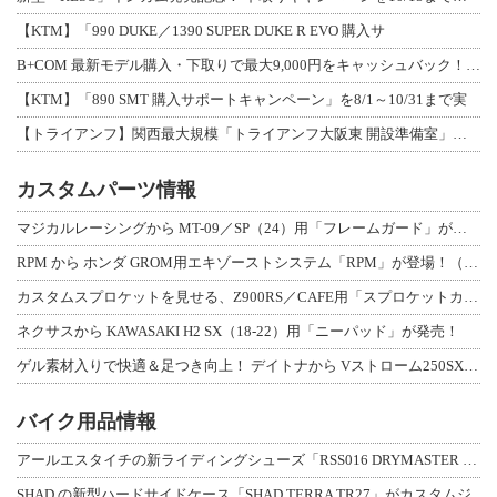
【KTM】「990 DUKE／1390 SUPER DUKE R EVO 購入サ
B+COM 最新モデル購入・下取りで最大9,000円をキャッシュバック！「B+F
【KTM】「890 SMT 購入サポートキャンペーン」を8/1～10/31まで実
【トライアンフ】関西最大規模「トライアンフ大阪東 開設準備室」がオープン！ 限定
カスタムパーツ情報
マジカルレーシングから MT-09／SP（24）用「フレームガード」が登場！
RPM から ホンダ GROM用エキゾーストシステム「RPM」が登場！（動画あり
カスタムスプロケットを見せる、Z900RS／CAFE用「スプロケットカバーフルキ
ネクサスから KAWASAKI H2 SX（18-22）用「ニーパッド」が発売！
ゲル素材入りで快適＆足つき向上！ デイトナから Vストローム250SX用「快適ロ
バイク用品情報
アールエスタイチの新ライディングシューズ「RSS016 DRYMASTER スト
SHAD の新型ハードサイドケース「SHAD TERRA TR27」がカスタムジ