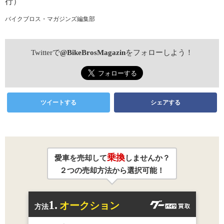
行）
バイクブロス・マガジンズ編集部
Twitterで
@BikeBrosMagazin
をフォローしよう！
ツイートする
シェアする
乗換
愛車を売却して
しませんか？
２つの売却方法から選択可能！
1.
オークション
方法