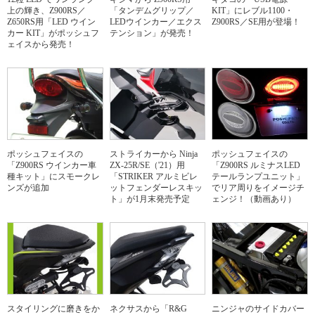
上の輝き、Z900RS／
「タンデムグリップ／
KIT」にレブル1100・
Z650RS用「LED ウイン
LEDウインカー／エクス
Z900RS／SE用が登場！
カー KIT」がポッシュフ
テンション」が発売！
ェイスから発売！
ポッシュフェイスの
ストライカーから Ninja
ポッシュフェイスの
「Z900RS ウインカー車
ZX-25R/SE（'21）用
「Z900RS ルミナスLED
種キット」にスモークレ
「STRIKER アルミビレ
テールランプユニット」
ンズが追加
ットフェンダーレスキッ
でリア周りをイメージチ
ト」が1月末発売予定
ェンジ！（動画あり）
スタイリングに磨きをか
ネクサスから「R&G
ニンジャのサイドカバー