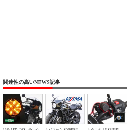
関連性の高いNEWS記事
12粒 LED でワンランク
キジマから Z900RS用
キタコの「USB電源