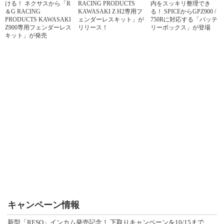
ける！ ネクサスから「R
RACING PRODUCTS
内をスッキリ整理でき
＆G RACING
KAWASAKI Z H2専用フ
る！ SPICEからGPZ900 /
PRODUCTS KAWASAKI
ェンダーレスキット」が
750Rに対応する「バッテ
Z900専用フェンダーレス
リリース！
リーボックス」が登場
キット」が発売
キャンペーン情報
新型「RESO」インカム発売記念！ 下取りキャンペーンを10/15まで延長して開