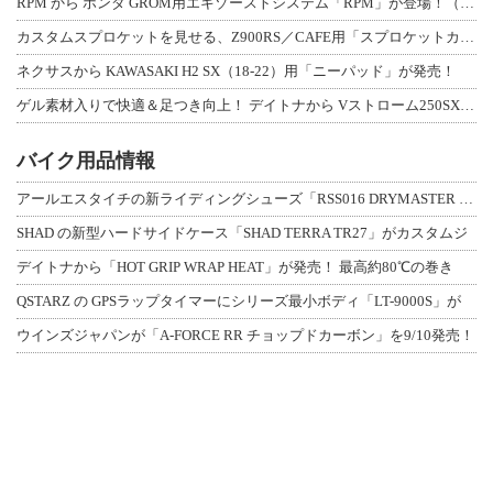
RPM から ホンダ GROM用エキゾーストシステム「RPM」が登場！（動画あり
カスタムスプロケットを見せる、Z900RS／CAFE用「スプロケットカバーフルキ
ネクサスから KAWASAKI H2 SX（18-22）用「ニーパッド」が発売！
ゲル素材入りで快適＆足つき向上！ デイトナから Vストローム250SX用「快適ロ
バイク用品情報
アールエスタイチの新ライディングシューズ「RSS016 DRYMASTER スト
SHAD の新型ハードサイドケース「SHAD TERRA TR27」がカスタムジ
デイトナから「HOT GRIP WRAP HEAT」が発売！ 最高約80℃の巻き
QSTARZ の GPSラップタイマーにシリーズ最小ボディ「LT-9000S」が
ウインズジャパンが「A-FORCE RR チョップドカーボン」を9/10発売！