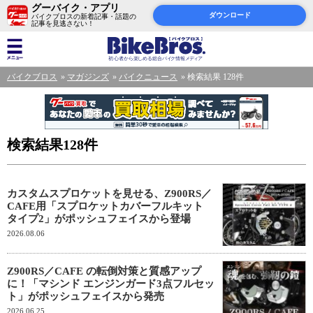
グーバイク・アプリ
ダウンロード
バイクブロスの新着記事・話題の
記事を見逃さない！
バイクブロス
マガジンズ
バイクニュース
検索結果 128件
検索結果128件
カスタムスプロケットを見せる、Z900RS／
CAFE用「スプロケットカバーフルキット
タイプ2」がポッシュフェイスから登場
2026.08.06
Z900RS／CAFE の転倒対策と質感アップ
に！「マシンド エンジンガード3点フルセッ
ト」がポッシュフェイスから発売
2026.06.25