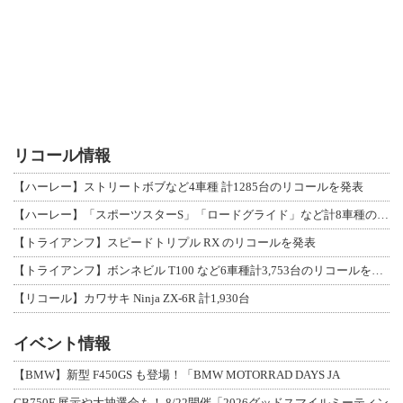
リコール情報
【ハーレー】ストリートボブなど4車種 計1285台のリコールを発表
【ハーレー】「スポーツスターS」「ロードグライド」など計8車種のリコールを発表
【トライアンフ】スピードトリプル RX のリコールを発表
【トライアンフ】ボンネビル T100 など6車種計3,753台のリコールを発表
【リコール】カワサキ Ninja ZX-6R 計1,930台
イベント情報
【BMW】新型 F450GS も登場！「BMW MOTORRAD DAYS JA
CB750F 展示や大抽選会も！ 8/22開催「2026グッドスマイルミーティン