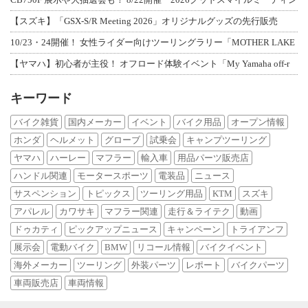
【スズキ】「GSX-S/R Meeting 2026」オリジナルグッズの先行販売
10/23・24開催！ 女性ライダー向けツーリングラリー「MOTHER LAKE
【ヤマハ】初心者が主役！ オフロード体験イベント「My Yamaha off-r
キーワード
バイク雑貨
国内メーカー
イベント
バイク用品
オープン情報
ホンダ
ヘルメット
グローブ
試乗会
キャンプツーリング
ヤマハ
ハーレー
マフラー
輸入車
用品パーツ販売店
ハンドル関連
モータースポーツ
電装品
ニュース
サスペンション
トピックス
ツーリング用品
KTM
スズキ
アパレル
カワサキ
マフラー関連
走行＆ライテク
動画
ドゥカティ
ピックアップニュース
キャンペーン
トライアンフ
展示会
電動バイク
BMW
リコール情報
バイクイベント
海外メーカー
ツーリング
外装パーツ
レポート
バイクパーツ
車両販売店
車両情報