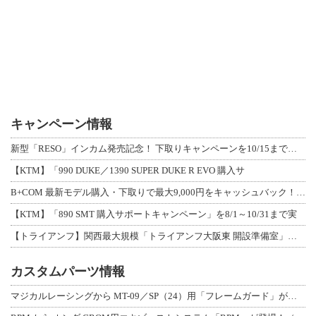
キャンペーン情報
新型「RESO」インカム発売記念！ 下取りキャンペーンを10/15まで延長して開
【KTM】「990 DUKE／1390 SUPER DUKE R EVO 購入サ
B+COM 最新モデル購入・下取りで最大9,000円をキャッシュバック！「B+F
【KTM】「890 SMT 購入サポートキャンペーン」を8/1～10/31まで実
【トライアンフ】関西最大規模「トライアンフ大阪東 開設準備室」がオープン！ 限定
カスタムパーツ情報
マジカルレーシングから MT-09／SP（24）用「フレームガード」が登場！