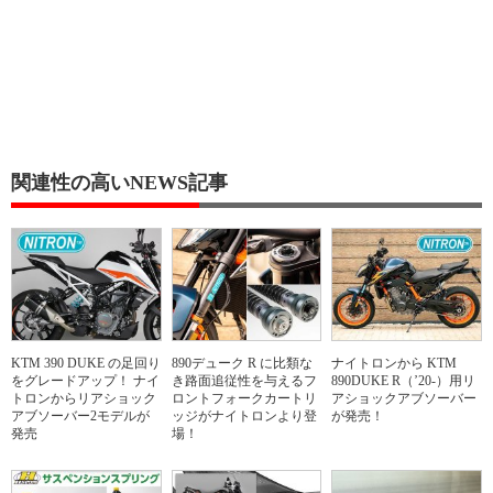
関連性の高いNEWS記事
KTM 390 DUKE の足回り
890デューク R に比類な
ナイトロンから KTM
をグレードアップ！ ナイ
き路面追従性を与えるフ
890DUKE R（’20-）用リ
トロンからリアショック
ロントフォークカートリ
アショックアブソーバー
アブソーバー2モデルが
ッジがナイトロンより登
が発売！
発売
場！