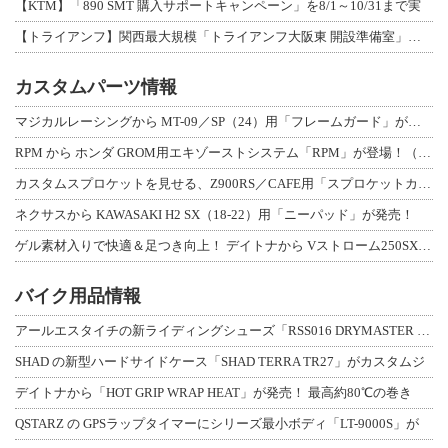
【KTM】「890 SMT 購入サポートキャンペーン」を8/1～10/31まで実
【トライアンフ】関西最大規模「トライアンフ大阪東 開設準備室」がオープン！ 限定
カスタムパーツ情報
マジカルレーシングから MT-09／SP（24）用「フレームガード」が登場！
RPM から ホンダ GROM用エキゾーストシステム「RPM」が登場！（動画あり
カスタムスプロケットを見せる、Z900RS／CAFE用「スプロケットカバーフルキ
ネクサスから KAWASAKI H2 SX（18-22）用「ニーパッド」が発売！
ゲル素材入りで快適＆足つき向上！ デイトナから Vストローム250SX用「快適ロ
バイク用品情報
アールエスタイチの新ライディングシューズ「RSS016 DRYMASTER スト
SHAD の新型ハードサイドケース「SHAD TERRA TR27」がカスタムジ
デイトナから「HOT GRIP WRAP HEAT」が発売！ 最高約80℃の巻き
QSTARZ の GPSラップタイマーにシリーズ最小ボディ「LT-9000S」が