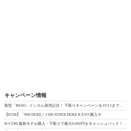
キャンペーン情報
新型「RESO」インカム発売記念！ 下取りキャンペーンを10/15まで延長して開
【KTM】「990 DUKE／1390 SUPER DUKE R EVO 購入サ
B+COM 最新モデル購入・下取りで最大9,000円をキャッシュバック！「B+F