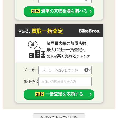
愛車の買取相場を調べる
無料
2.
買取一括査定
方法
業界最大級の加盟店数！
最大12社
一括査定
の
で
高く売れる
愛車が
チャンス
メーカー
郵便番号
一括査定を依頼する
無料
NEWSのトップに戻る