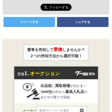
ツイートする
シェアする
乗換
愛車を売却して
しませんか？
２つの売却方法から選択可能！
1.
オークション
方法
出品前
買取相場
に
が分かる！
3000社
最高入札店
の中から
の
みとやり取りで完結。
メーカー
愛車のメーカーを選択