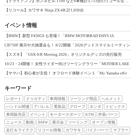
【トライアンフ】ボンネビル T100 など6車種計3,753台のリコールを発表
【リコール】カワサキ Ninja ZX-6R 計1,930台
イベント情報
【BMW】新型 F450GS も登場！「BMW MOTORRAD DAYS JA
CB750F 展示や大抽選会も！ 8/22開催「2026グッドスマイルミーティン
【スズキ】「GSX-S/R Meeting 2026」オリジナルグッズの先行販売
10/23・24開催！ 女性ライダー向けツーリングラリー「MOTHER LAKE
【ヤマハ】初心者が主役！ オフロード体験イベント「My Yamaha off-r
キーワード
レポート
ドゥカティ
車両情報
ツーリング用品
ヘルメット
ハンドル関連
アパレル
電装品
グローブ
ホンダ
トピックス
車両販売店
イベント
モータースポーツ
KTM
外装パーツ
ニュース
動画
BMW
展示会
ツーリング
オープン情報
走行＆ライテク
リコール情報
カワサキ
バイクパーツ
マフラー