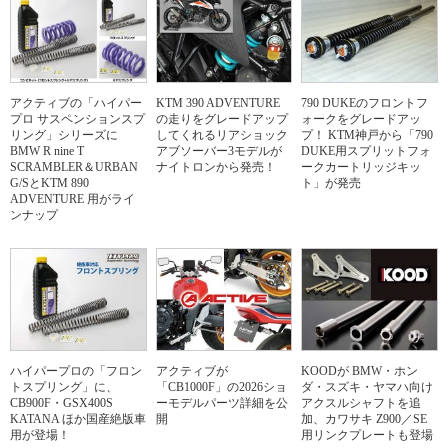
アクティブの「ハイパー
KTM 390 ADVENTURE
790 DUKEのフロントフ
プロ サスペンションスプ
の走りをグレードアップ
ォークをグレードアッ
リング」シリーズに
してくれるリアショック
プ！ KTM神戸から「790
BMW R nine T
アブソーバー3モデルが
DUKE用スプリットフォ
SCRAMBLER＆URBAN
ナイトロンから発売！
ークカートリッジキッ
G/SとKTM 890
ト」が発売
ADVENTURE 用がライ
ンナップ
ハイパープロの「フロン
アクティブが
KOODが BMW・ホン
トスプリング」に、
「CB1000F」の2026ショ
ダ・スズキ・ヤマハ向け
CB900F・GSX400S
ーモデルパーツ詳細を公
アクスルシャフトを追
KATANA ほか国産絶版車
開
加、カワサキ Z900／SE
用が登場！
用リンクプレートも登場