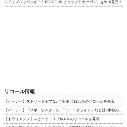
ウインズジャパンが「A-FORCE RR チョップドカーボン」を9/10発売！
リコール情報
【ハーレー】ストリートボブなど4車種 計1285台のリコールを発表
【ハーレー】「スポーツスターS」「ロードグライド」など計8車種のリコールを発表
【トライアンフ】スピードトリプル RX のリコールを発表