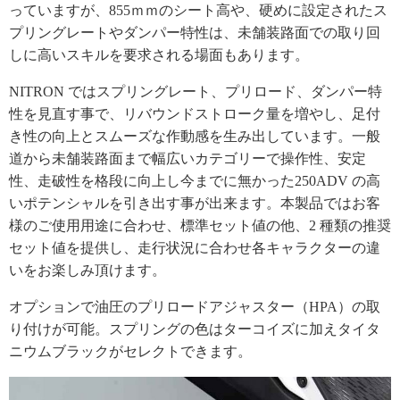
っていますが、855ｍｍのシート高や、硬めに設定されたス
プリングレートやダンパー特性は、未舗装路面での取り回
しに高いスキルを要求される場面もあります。
NITRON ではスプリングレート、プリロード、ダンパー特
性を見直す事で、リバウンドストローク量を増やし、足付
き性の向上とスムーズな作動感を生み出しています。一般
道から未舗装路面まで幅広いカテゴリーで操作性、安定
性、走破性を格段に向上し今までに無かった250ADV の高
いポテンシャルを引き出す事が出来ます。本製品ではお客
様のご使用用途に合わせ、標準セット値の他、2 種類の推奨
セット値を提供し、走行状況に合わせ各キャラクターの違
いをお楽しみ頂けます。
オプションで油圧のプリロードアジャスター（HPA）の取
り付けが可能。スプリングの色はターコイズに加えタイタ
ニウムブラックがセレクトできます。