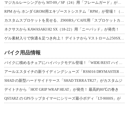
マジカルレーシングから MT-09／SP（24）用「フレームガード」が登場！
RPM から ホンダ GROM用エキゾーストシステム「RPM」が登場！（動画あり
カスタムスプロケットを見せる、Z900RS／CAFE用「スプロケットカバーフルキ
ネクサスから KAWASAKI H2 SX（18-22）用「ニーパッド」が発売！
ゲル素材入りで快適＆足つき向上！ デイトナから Vストローム250SX用「快適ロ
バイク用品情報
バイクに積めるチェアにハイバックモデル登場！「WIDE/REST ハイバックチェ
アールエスタイチの新ライディングシューズ「RSS016 DRYMASTER スト
SHAD の新型ハードサイドケース「SHAD TERRA TR27」がカスタムジ
デイトナから「HOT GRIP WRAP HEAT」が発売！ 最高約80℃の巻き
QSTARZ の GPSラップタイマーにシリーズ最小ボディ「LT-9000S」が