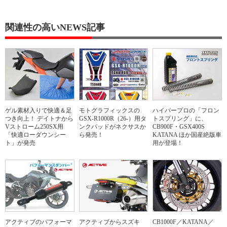
関連性の高いNEWS記事
ゲル素材入りで快適＆足
モトグラフィックスの
ハイパープロの「フロン
つき向上！ デイトナから
GSX-R1000R（26-）用タ
トスプリング」に、
Vストローム250SX用
ンクパッドがネクサスか
CB900F・GSX400S
「快適ローダウンシー
ら発売！
KATANA ほか国産絶版車
ト」が発売
用が登場！
アクティブのパフォーマ
アクティブからスズキ
CB1000F／KATANA／