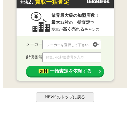
2.
買取一括査定
方法
業界最大級の加盟店数！
最大12社
一括査定
の
で
高く売れる
愛車が
チャンス
メーカー
郵便番号
一括査定を依頼する
無料
NEWSのトップに戻る