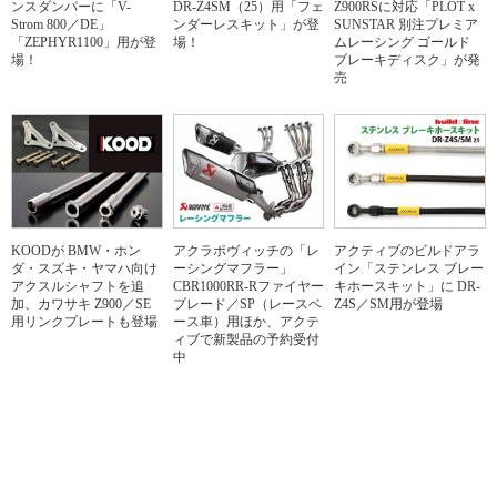
ンスダンパーに「V-
DR-Z4SM（25）用「フェ
Z900RSに対応「PLOT x
Strom 800／DE」
ンダーレスキット」が登
SUNSTAR 別注プレミア
「ZEPHYR1100」用が登
場！
ムレーシング ゴールド
場！
ブレーキディスク」が発
売
KOODが BMW・ホン
アクラポヴィッチの「レ
アクティブのビルドアラ
ダ・スズキ・ヤマハ向け
ーシングマフラー」
イン「ステンレス ブレー
アクスルシャフトを追
CBR1000RR-Rファイヤー
キホースキット」に DR-
加、カワサキ Z900／SE
ブレード／SP（レースベ
Z4S／SM用が登場
用リンクプレートも登場
ース車）用ほか、アクテ
ィブで新製品の予約受付
中