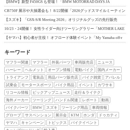
【BMW】新型 F450GS も登場！「BMW MOTORRAD DAYS JA
CB750F 展示や大抽選会も！ 8/22開催「2026グッドスマイルミーティン
【スズキ】「GSX-S/R Meeting 2026」オリジナルグッズの先行販売
10/23・24開催！ 女性ライダー向けツーリングラリー「MOTHER LAKE
【ヤマハ】初心者が主役！ オフロード体験イベント「My Yamaha off-r
キーワード
マフラー関連
マフラー
外装パーツ
車両販売店
ニュース
ハーレー
ヘルメット
オープン情報
電動バイク
国内メーカー
トライアンフ
電装品
用品パーツ販売店
バイク雑貨
アパレル
試乗会
モータースポーツ
バイク用品
イベント
カワサキ
リコール情報
ピックアップニュース
走行＆ライテク
海外メーカー
ツーリング
ハンドル関連
レポート
動画
バイクパーツ
BMW
スズキ
ツーリング用品
車両情報
グローブ
サスペンション
展示会
KTM
ホンダ
ドゥカティ
ヤマハ
キャンペーン
トピックス
バイクイベント