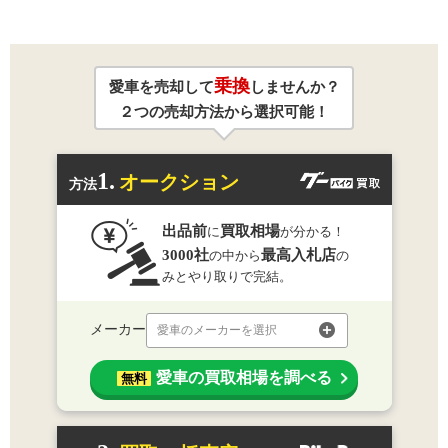
乗換
愛車を売却して
しませんか？
２つの売却方法から選択可能！
1.
オークション
方法
出品前
買取相場
に
が分かる！
3000社
最高入札店
の中から
の
みとやり取りで完結。
メーカー
愛車のメーカーを選択
愛車の買取相場を調べる
無料