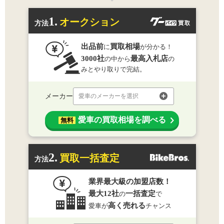
1.
オークション
方法
出品前
買取相場
に
が分かる！
3000社
最高入札店
の中から
の
みとやり取りで完結。
メーカー
愛車のメーカーを選択
愛車の買取相場を調べる
無料
2.
買取一括査定
方法
業界最大級の加盟店数！
最大12社
一括査定
の
で
高く売れる
愛車が
チャンス