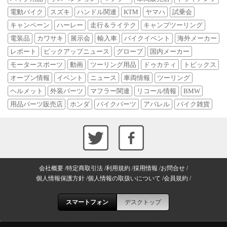
電動バイク
スズキ
ハンドル関連
KTM
ヤマハ
試乗会
キャンペーン
ハーレー
走行＆ライテク
キャンプツーリング
電装品
カワサキ
展示会
輸入車
バイクイベント
海外メーカー
レポート
ピックアップニュース
グローブ
国内メーカー
モータースポーツ
動画
ツーリング用品
ドゥカティ
トピックス
オープン情報
イベント
ニュース
車両情報
ツーリング
ヘルメット
外装パーツ
マフラー関連
リコール情報
BMW
用品パーツ販売店
ホンダ
バイクパーツ
アパレル
バイク雑貨
会社概要
特定商取引法
利用規約
採用情報
お問合せ
個人情報保護方針
個人情報の取扱いについて
会員規約
スマートフォン
デスクトップ