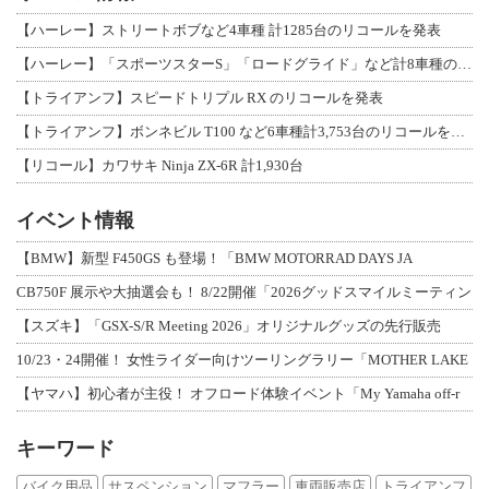
【ハーレー】ストリートボブなど4車種 計1285台のリコールを発表
【ハーレー】「スポーツスターS」「ロードグライド」など計8車種のリコールを発表
【トライアンフ】スピードトリプル RX のリコールを発表
【トライアンフ】ボンネビル T100 など6車種計3,753台のリコールを発表
【リコール】カワサキ Ninja ZX-6R 計1,930台
イベント情報
【BMW】新型 F450GS も登場！「BMW MOTORRAD DAYS JA
CB750F 展示や大抽選会も！ 8/22開催「2026グッドスマイルミーティン
【スズキ】「GSX-S/R Meeting 2026」オリジナルグッズの先行販売
10/23・24開催！ 女性ライダー向けツーリングラリー「MOTHER LAKE
【ヤマハ】初心者が主役！ オフロード体験イベント「My Yamaha off-r
キーワード
バイク用品
サスペンション
マフラー
車両販売店
トライアンフ