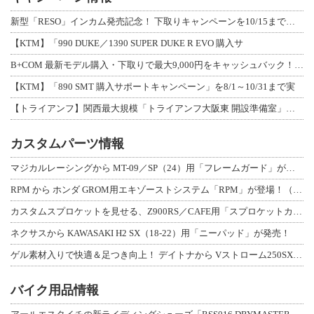
新型「RESO」インカム発売記念！ 下取りキャンペーンを10/15まで延長して開
【KTM】「990 DUKE／1390 SUPER DUKE R EVO 購入サ
B+COM 最新モデル購入・下取りで最大9,000円をキャッシュバック！「B+F
【KTM】「890 SMT 購入サポートキャンペーン」を8/1～10/31まで実
【トライアンフ】関西最大規模「トライアンフ大阪東 開設準備室」がオープン！ 限定
カスタムパーツ情報
マジカルレーシングから MT-09／SP（24）用「フレームガード」が登場！
RPM から ホンダ GROM用エキゾーストシステム「RPM」が登場！（動画あり
カスタムスプロケットを見せる、Z900RS／CAFE用「スプロケットカバーフルキ
ネクサスから KAWASAKI H2 SX（18-22）用「ニーパッド」が発売！
ゲル素材入りで快適＆足つき向上！ デイトナから Vストローム250SX用「快適ロ
バイク用品情報