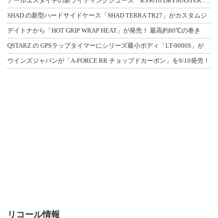
アールエスタイチの新ライディングシューズ「RSS016 DRYMASTER スト
SHAD の新型ハードサイドケース「SHAD TERRA TR27」がカスタムジ
デイトナから「HOT GRIP WRAP HEAT」が発売！ 最高約80℃の巻き
QSTARZ の GPSラップタイマーにシリーズ最小ボディ「LT-9000S」が
ウインズジャパンが「A-FORCE RR チョップドカーボン」を9/10発売！
リコール情報