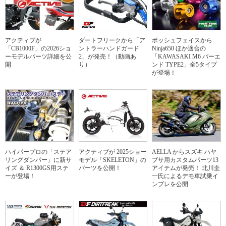
アクティブが
ダートフリークから「ア
ポッシュフェイスから
「CB1000F」の2026ショ
ントラーハンドガード
Ninja650 ほか適合の
ーモデルパーツ詳細を公
2」が発売！（動画あ
「KAWASAKI M6 バーエ
開
り）
ンド TYPE2」全5タイプ
が登場！
ハイパープロの「ステア
アクティブが 2025ショー
AELLA からスズキ ハヤ
リングダンパー」に新サ
モデル「SKELETON」の
ブサ用カスタムパーツ13
イズ ＆ R1300GS用ステ
パーツを公開！
アイテムが発売！ 北川圭
ーが登場！
一氏によるデモ車試乗イ
ンプレを公開