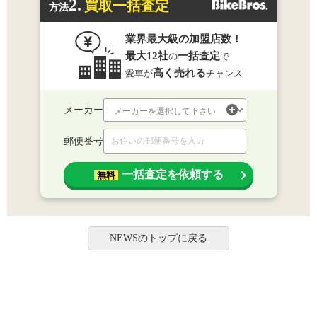
2.
買取一括査定
方法
業界最大級の加盟店数！
最大12社
一括査定
の
で
高く売れる
愛車が
チャンス
メーカー
郵便番号
一括査定を依頼する
無料
NEWSのトップに戻る