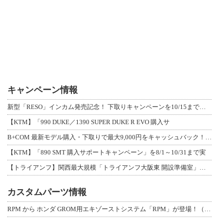
キャンペーン情報
新型「RESO」インカム発売記念！ 下取りキャンペーンを10/15まで延長して開
【KTM】「990 DUKE／1390 SUPER DUKE R EVO 購入サ
B+COM 最新モデル購入・下取りで最大9,000円をキャッシュバック！「B+F
【KTM】「890 SMT 購入サポートキャンペーン」を8/1～10/31まで実
【トライアンフ】関西最大規模「トライアンフ大阪東 開設準備室」がオープン！ 限定
カスタムパーツ情報
RPM から ホンダ GROM用エキゾーストシステム「RPM」が登場！（動画あり