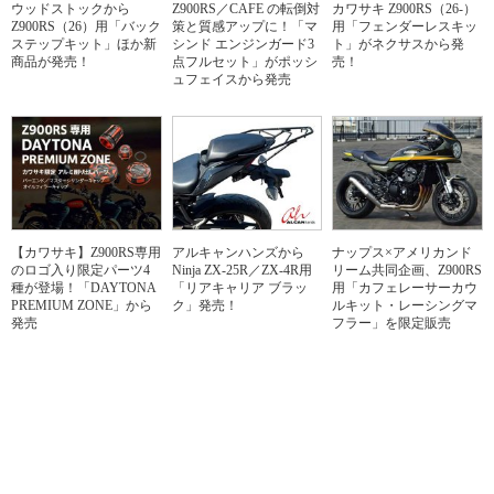
ウッドストックから
Z900RS／CAFE の転倒対
カワサキ Z900RS（26-）
Z900RS（26）用「バック
策と質感アップに！「マ
用「フェンダーレスキッ
ステップキット」ほか新
シンド エンジンガード3
ト」がネクサスから発
商品が発売！
点フルセット」がポッシ
売！
ュフェイスから発売
【カワサキ】Z900RS専用
アルキャンハンズから
ナップス×アメリカンド
のロゴ入り限定パーツ4
Ninja ZX-25R／ZX-4R用
リーム共同企画、Z900RS
種が登場！「DAYTONA
「リアキャリア ブラッ
用「カフェレーサーカウ
PREMIUM ZONE」から
ク」発売！
ルキット・レーシングマ
発売
フラー」を限定販売