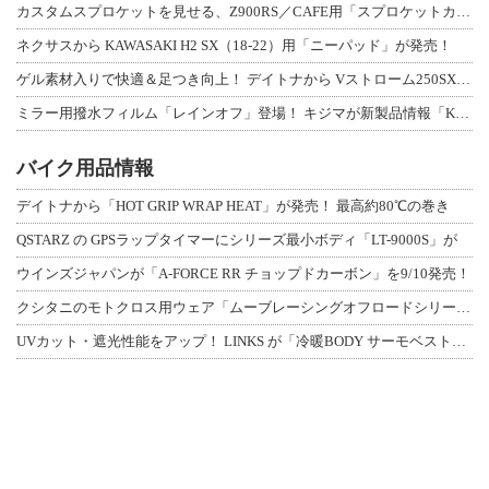
カスタムスプロケットを見せる、Z900RS／CAFE用「スプロケットカバーフルキ
ネクサスから KAWASAKI H2 SX（18-22）用「ニーパッド」が発売！
ゲル素材入りで快適＆足つき向上！ デイトナから Vストローム250SX用「快適ロ
ミラー用撥水フィルム「レインオフ」登場！ キジマが新製品情報「KIJIMA NE
バイク用品情報
デイトナから「HOT GRIP WRAP HEAT」が発売！ 最高約80℃の巻き
QSTARZ の GPSラップタイマーにシリーズ最小ボディ「LT-9000S」が
ウインズジャパンが「A-FORCE RR チョップドカーボン」を9/10発売！
クシタニのモトクロス用ウェア「ムーブレーシングオフロードシリーズ」3アイテムが登
UVカット・遮光性能をアップ！ LINKS が「冷暖BODY サーモベスト」改良