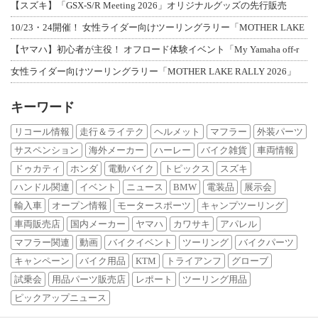
【スズキ】「GSX-S/R Meeting 2026」オリジナルグッズの先行販売
10/23・24開催！ 女性ライダー向けツーリングラリー「MOTHER LAKE
【ヤマハ】初心者が主役！ オフロード体験イベント「My Yamaha off-r
女性ライダー向けツーリングラリー「MOTHER LAKE RALLY 2026」
キーワード
リコール情報
走行＆ライテク
ヘルメット
マフラー
外装パーツ
サスペンション
海外メーカー
ハーレー
バイク雑貨
車両情報
ドゥカティ
ホンダ
電動バイク
トピックス
スズキ
ハンドル関連
イベント
ニュース
BMW
電装品
展示会
輸入車
オープン情報
モータースポーツ
キャンプツーリング
車両販売店
国内メーカー
ヤマハ
カワサキ
アパレル
マフラー関連
動画
バイクイベント
ツーリング
バイクパーツ
キャンペーン
バイク用品
KTM
トライアンフ
グローブ
試乗会
用品パーツ販売店
レポート
ツーリング用品
ピックアップニュース