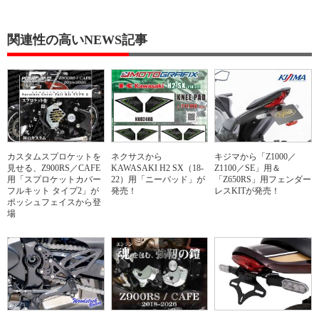
関連性の高いNEWS記事
カスタムスプロケットを
ネクサスから
キジマから「Z1000／
見せる、Z900RS／CAFE
KAWASAKI H2 SX（18-
Z1100／SE」用＆
用「スプロケットカバー
22）用「ニーパッド」が
「Z650RS」用フェンダー
フルキット タイプ2」が
発売！
レスKITが発売！
ポッシュフェイスから登
場