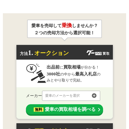
乗換
愛車を売却して
しませんか？
２つの売却方法から選択可能！
1.
オークション
方法
出品前
買取相場
に
が分かる！
3000社
最高入札店
の中から
の
みとやり取りで完結。
メーカー
愛車のメーカーを選択
愛車の買取相場を調べる
無料