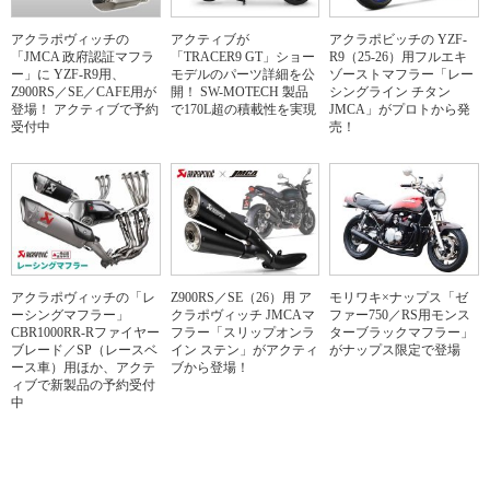
アクラポヴィッチの
アクティブが
アクラポビッチの YZF-
「JMCA 政府認証マフラ
「TRACER9 GT」ショー
R9（25-26）用フルエキ
ー」に YZF-R9用、
モデルのパーツ詳細を公
ゾーストマフラー「レー
Z900RS／SE／CAFE用が
開！ SW-MOTECH 製品
シングライン チタン
登場！ アクティブで予約
で170L超の積載性を実現
JMCA」がプロトから発
受付中
売！
アクラポヴィッチの「レ
Z900RS／SE（26）用 ア
モリワキ×ナップス「ゼ
ーシングマフラー」
クラポヴィッチ JMCAマ
ファー750／RS用モンス
CBR1000RR-Rファイヤー
フラー「スリップオンラ
ターブラックマフラー」
ブレード／SP（レースベ
イン ステン」がアクティ
がナップス限定で登場
ース車）用ほか、アクテ
ブから登場！
ィブで新製品の予約受付
中