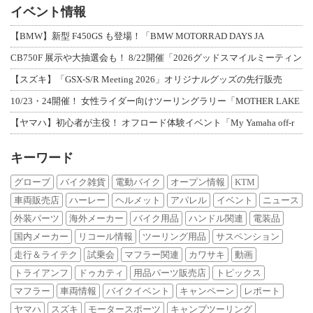
イベント情報
【BMW】新型 F450GS も登場！「BMW MOTORRAD DAYS JA
CB750F 展示や大抽選会も！ 8/22開催「2026グッドスマイルミーティン
【スズキ】「GSX-S/R Meeting 2026」オリジナルグッズの先行販売
10/23・24開催！ 女性ライダー向けツーリングラリー「MOTHER LAKE
【ヤマハ】初心者が主役！ オフロード体験イベント「My Yamaha off-r
キーワード
グローブ
バイク雑貨
電動バイク
オープン情報
KTM
車両販売店
ハーレー
ヘルメット
アパレル
イベント
ニュース
外装パーツ
海外メーカー
バイク用品
ハンドル関連
電装品
国内メーカー
リコール情報
ツーリング用品
サスペンション
走行＆ライテク
試乗会
マフラー関連
カワサキ
動画
トライアンフ
ドゥカティ
用品パーツ販売店
トピックス
マフラー
車両情報
バイクイベント
キャンペーン
レポート
ヤマハ
スズキ
モータースポーツ
キャンプツーリング