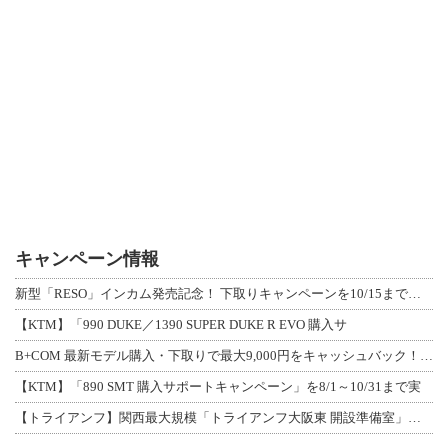
キャンペーン情報
新型「RESO」インカム発売記念！ 下取りキャンペーンを10/15まで延長して開
【KTM】「990 DUKE／1390 SUPER DUKE R EVO 購入サ
B+COM 最新モデル購入・下取りで最大9,000円をキャッシュバック！「B+F
【KTM】「890 SMT 購入サポートキャンペーン」を8/1～10/31まで実
【トライアンフ】関西最大規模「トライアンフ大阪東 開設準備室」がオープン！ 限定