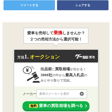
ツイートする
シェアする
乗換
愛車を売却して
しませんか？
２つの売却方法から選択可能！
1.
オークション
方法
出品前
買取相場
に
が分かる！
3000社
最高入札店
の中から
の
みとやり取りで完結。
メーカー
愛車のメーカーを選択
愛車の買取相場を調べる
無料