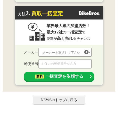
2.
買取一括査定
方法
業界最大級の加盟店数！
最大12社
一括査定
の
で
高く売れる
愛車が
チャンス
メーカー
郵便番号
一括査定を依頼する
無料
NEWSのトップに戻る