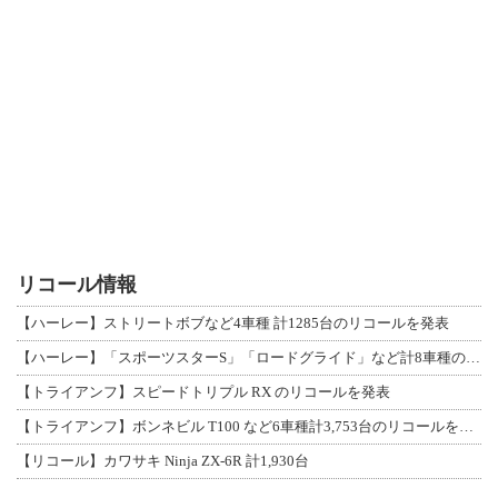
リコール情報
【ハーレー】ストリートボブなど4車種 計1285台のリコールを発表
【ハーレー】「スポーツスターS」「ロードグライド」など計8車種のリコールを発表
【トライアンフ】スピードトリプル RX のリコールを発表
【トライアンフ】ボンネビル T100 など6車種計3,753台のリコールを発表
【リコール】カワサキ Ninja ZX-6R 計1,930台