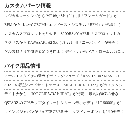
カスタムパーツ情報
マジカルレーシングから MT-09／SP（24）用「フレームガード」が登場！
RPM から ホンダ GROM用エキゾーストシステム「RPM」が登場！（動画あり
カスタムスプロケットを見せる、Z900RS／CAFE用「スプロケットカバーフルキ
ネクサスから KAWASAKI H2 SX（18-22）用「ニーパッド」が発売！
ゲル素材入りで快適＆足つき向上！ デイトナから Vストローム250SX用「快適ロ
バイク用品情報
アールエスタイチの新ライディングシューズ「RSS016 DRYMASTER スト
SHAD の新型ハードサイドケース「SHAD TERRA TR27」がカスタムジ
デイトナから「HOT GRIP WRAP HEAT」が発売！ 最高約80℃の巻き
QSTARZ の GPSラップタイマーにシリーズ最小ボディ「LT-9000S」が
ウインズジャパンが「A-FORCE RR チョップドカーボン」を9/10発売！