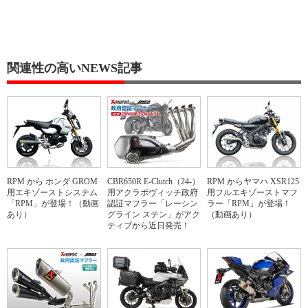
関連性の高いNEWS記事
RPM から ホンダ GROM
CBR650R E-Clutch（24-）
RPM からヤマハ XSR125
用エキゾーストシステム
用アクラポヴィッチ政府
用フルエキゾーストマフ
「RPM」が登場！（動画
認証マフラー「レーシン
ラー「RPM」が登場！
あり）
グライン ステン」がアク
（動画あり）
ティブから近日発売！