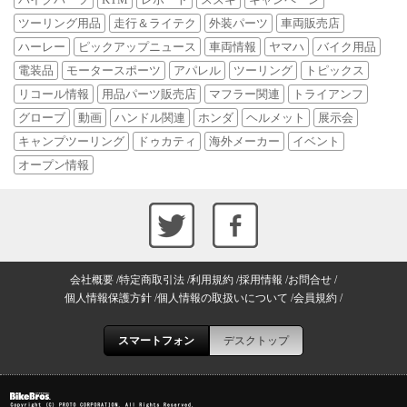
ツーリング用品
走行＆ライテク
外装パーツ
車両販売店
ハーレー
ピックアップニュース
車両情報
ヤマハ
バイク用品
電装品
モータースポーツ
アパレル
ツーリング
トピックス
リコール情報
用品パーツ販売店
マフラー関連
トライアンフ
グローブ
動画
ハンドル関連
ホンダ
ヘルメット
展示会
キャンプツーリング
ドゥカティ
海外メーカー
イベント
オープン情報
会社概要
特定商取引法
利用規約
採用情報
お問合せ
個人情報保護方針
個人情報の取扱いについて
会員規約
スマートフォン
デスクトップ