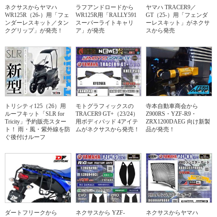
ネクサスからヤマハ
ラフアンドロードから
ヤマハ TRACER9／
WR125R（26-）用「フェ
WR125R用「RALLY591
GT（25-）用「フェンダ
ンダーレスキット／タン
スーパーライトキャリ
ーレスキット」がネクサ
クグリップ」が発売！
ア」が発売
スから発売
トリシティ125（26）用
モトグラフィックスの
寺本自動車商会から
ルーフキット「SLR for
TRACER9 GT+（23/24）
Z900RS・YZF-R9・
Tricity」予約販売スター
用ボディパッド 4アイテ
ZRX1200DAEG 向け新製
ト！ 雨・風・紫外線を防
ムがネクサスから発売！
品が発売！
ぐ後付けルーフ
ダートフリークから
ネクサスから YZF-
ネクサスからヤマハ