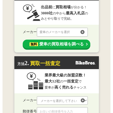
出品前
買取相場
に
が分かる！
3000社
最高入札店
の中から
の
みとやり取りで完結。
メーカー
愛車のメーカーを選択
愛車の買取相場を調べる
無料
2.
買取一括査定
方法
業界最大級の加盟店数！
最大12社
一括査定
の
で
高く売れる
愛車が
チャンス
メーカー
郵便番号