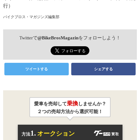
行）
バイクブロス・マガジンズ編集部
Twitterで
@BikeBrosMagazin
をフォローしよう！
ツイートする
シェアする
乗換
愛車を売却して
しませんか？
２つの売却方法から選択可能！
1.
オークション
方法