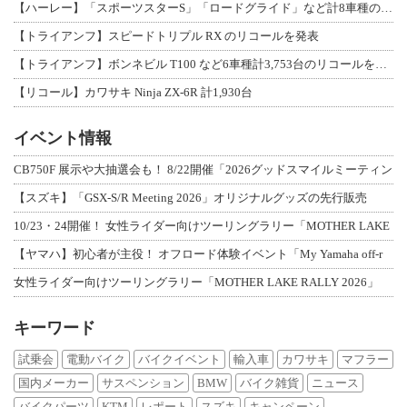
【ハーレー】「スポーツスターS」「ロードグライド」など計8車種のリコールを発表
【トライアンフ】スピードトリプル RX のリコールを発表
【トライアンフ】ボンネビル T100 など6車種計3,753台のリコールを発表
【リコール】カワサキ Ninja ZX-6R 計1,930台
イベント情報
CB750F 展示や大抽選会も！ 8/22開催「2026グッドスマイルミーティン
【スズキ】「GSX-S/R Meeting 2026」オリジナルグッズの先行販売
10/23・24開催！ 女性ライダー向けツーリングラリー「MOTHER LAKE
【ヤマハ】初心者が主役！ オフロード体験イベント「My Yamaha off-r
女性ライダー向けツーリングラリー「MOTHER LAKE RALLY 2026」
キーワード
試乗会
電動バイク
バイクイベント
輸入車
カワサキ
マフラー
国内メーカー
サスペンション
BMW
バイク雑貨
ニュース
バイクパーツ
KTM
レポート
スズキ
キャンペーン