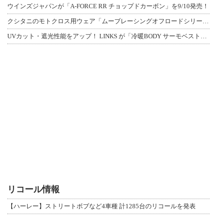
ウインズジャパンが「A-FORCE RR チョップドカーボン」を9/10発売！
クシタニのモトクロス用ウェア「ムーブレーシングオフロードシリーズ」3アイテムが登
UVカット・遮光性能をアップ！ LINKS が「冷暖BODY サーモベスト」改良
リコール情報
【ハーレー】ストリートボブなど4車種 計1285台のリコールを発表