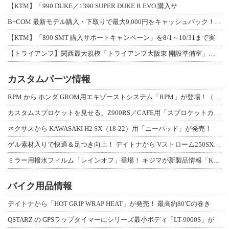
【KTM】「990 DUKE／1390 SUPER DUKE R EVO 購入サ
B+COM 最新モデル購入・下取りで最大9,000円をキャッシュバック！「B+F
【KTM】「890 SMT 購入サポートキャンペーン」を8/1～10/31まで実
【トライアンフ】関西最大規模「トライアンフ大阪東 開設準備室」がオープン！ 限定
カスタムパーツ情報
RPM から ホンダ GROM用エキゾーストシステム「RPM」が登場！（動画あり
カスタムスプロケットを見せる、Z900RS／CAFE用「スプロケットカバーフルキ
ネクサスから KAWASAKI H2 SX（18-22）用「ニーパッド」が発売！
ゲル素材入りで快適＆足つき向上！ デイトナから Vストローム250SX用「快適ロ
ミラー用撥水フィルム「レインオフ」登場！ キジマが新製品情報「KIJIMA NE
バイク用品情報
デイトナから「HOT GRIP WRAP HEAT」が発売！ 最高約80℃の巻き
QSTARZ の GPSラップタイマーにシリーズ最小ボディ「LT-9000S」が