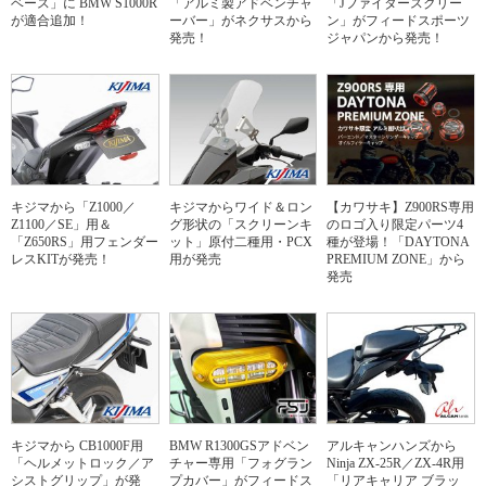
ベース」に BMW S1000R
「アルミ製アドベンチャ
「Jファイタースクリー
が適合追加！
ーバー」がネクサスから
ン」がフィードスポーツ
発売！
ジャパンから発売！
キジマから「Z1000／
キジマからワイド＆ロン
【カワサキ】Z900RS専用
Z1100／SE」用＆
グ形状の「スクリーンキ
のロゴ入り限定パーツ4
「Z650RS」用フェンダー
ット」原付二種用・PCX
種が登場！「DAYTONA
レスKITが発売！
用が発売
PREMIUM ZONE」から
発売
キジマから CB1000F用
BMW R1300GSアドベン
アルキャンハンズから
「ヘルメットロック／ア
チャー専用「フォグラン
Ninja ZX-25R／ZX-4R用
シストグリップ」が発
プカバー」がフィードス
「リアキャリア ブラッ