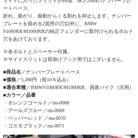
サイドに入ったスリットが特徴、厚さ2mmのナンバープレ
ートベース。
折れ、曲がり、振動からくる割れを抑止します。ナンバー
プレートを留める2箇所の穴以外に、BMW
S1000RR/M1000RRの純正フェンダーに取付けられるボルト
穴をあけております。
※各ボルトとスペーサー付属。
※サイドスリットは荷掛けフック用ではございません。
■商品名
／ナンバープレートベース
■価格
／5,280円（税10％込み）
■適合車種
／BMWS1000RR/M1000RR、国産バイク（汎用）
■カラー／品番
・オレンジゴールド／ms-0068
・アールズブルー／ms-0069
・ペッパーレッド ／ms-0070
・コスモブラック／ms-0071