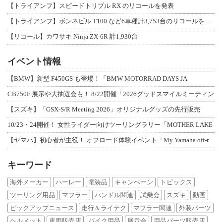
【トライアンフ】スピードトリプル RX のリコールを発表
【トライアンフ】ボンネビル T100 など6車種計3,753台のリコールを発表
【リコール】カワサキ Ninja ZX-6R 計1,930台
イベント情報
【BMW】新型 F450GS も登場！「BMW MOTORRAD DAYS JA
CB750F 展示や大抽選会も！ 8/22開催「2026グッドスマイルミーティン
【スズキ】「GSX-S/R Meeting 2026」オリジナルグッズの先行販売
10/23・24開催！ 女性ライダー向けツーリングラリー「MOTHER LAKE
【ヤマハ】初心者が主役！ オフロード体験イベント「My Yamaha off-r
キーワード
海外メーカー
ハーレー
電装品
キャンペーン
トピックス
ツーリング用品
マフラー
ハンドル関連
試乗会
スズキ
動画
ピックアップニュース
走行＆ライテク
マフラー関連
外装パーツ
ヘルメット
車両販売店
バイク用品
展示会
用品パーツ販売店