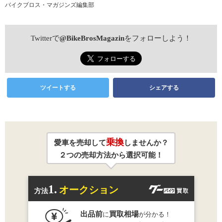
バイクブロス・マガジンズ編集部
Twitterで
@BikeBrosMagazin
をフォローしよう！
ツイートする
シェアする
乗換
愛車を売却して
しませんか？
２つの売却方法から選択可能！
1.
オークション
方法
出品前
買取相場
に
が分かる！