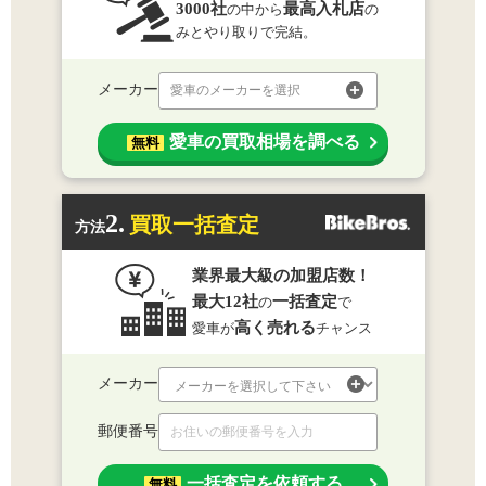
3000社
最高入札店
の中から
の
みとやり取りで完結。
メーカー
愛車のメーカーを選択
愛車の買取相場を調べる
無料
2.
買取一括査定
方法
業界最大級の加盟店数！
最大12社
一括査定
の
で
高く売れる
愛車が
チャンス
メーカー
郵便番号
一括査定を依頼する
無料