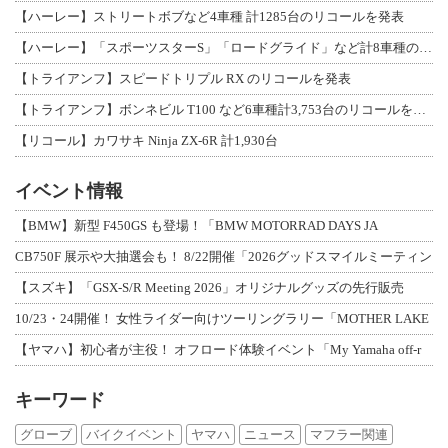
【ハーレー】ストリートボブなど4車種 計1285台のリコールを発表
【ハーレー】「スポーツスターS」「ロードグライド」など計8車種のリコールを発表
【トライアンフ】スピードトリプル RX のリコールを発表
【トライアンフ】ボンネビル T100 など6車種計3,753台のリコールを発表
【リコール】カワサキ Ninja ZX-6R 計1,930台
イベント情報
【BMW】新型 F450GS も登場！「BMW MOTORRAD DAYS JA
CB750F 展示や大抽選会も！ 8/22開催「2026グッドスマイルミーティン
【スズキ】「GSX-S/R Meeting 2026」オリジナルグッズの先行販売
10/23・24開催！ 女性ライダー向けツーリングラリー「MOTHER LAKE
【ヤマハ】初心者が主役！ オフロード体験イベント「My Yamaha off-r
キーワード
グローブ
バイクイベント
ヤマハ
ニュース
マフラー関連