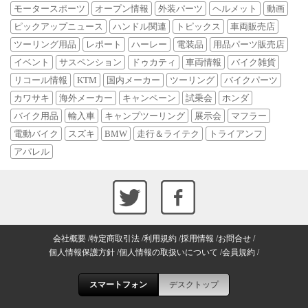
モータースポーツ
オープン情報
外装パーツ
ヘルメット
動画
ピックアップニュース
ハンドル関連
トピックス
車両販売店
ツーリング用品
レポート
ハーレー
電装品
用品パーツ販売店
イベント
サスペンション
ドゥカティ
車両情報
バイク雑貨
リコール情報
KTM
国内メーカー
ツーリング
バイクパーツ
カワサキ
海外メーカー
キャンペーン
試乗会
ホンダ
バイク用品
輸入車
キャンプツーリング
展示会
マフラー
電動バイク
スズキ
BMW
走行＆ライテク
トライアンフ
アパレル
会社概要
特定商取引法
利用規約
採用情報
お問合せ
個人情報保護方針
個人情報の取扱いについて
会員規約
スマートフォン
デスクトップ