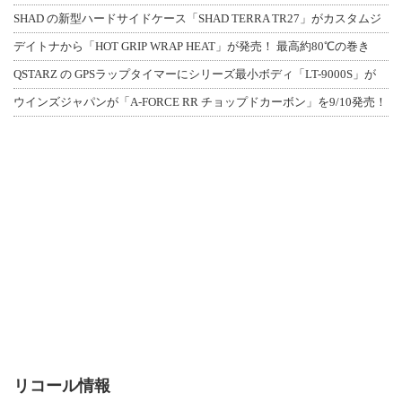
SHAD の新型ハードサイドケース「SHAD TERRA TR27」がカスタムジ
デイトナから「HOT GRIP WRAP HEAT」が発売！ 最高約80℃の巻き
QSTARZ の GPSラップタイマーにシリーズ最小ボディ「LT-9000S」が
ウインズジャパンが「A-FORCE RR チョップドカーボン」を9/10発売！
リコール情報