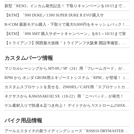
新型「RESO」インカム発売記念！ 下取りキャンペーンを10/15まで延長して開
【KTM】「990 DUKE／1390 SUPER DUKE R EVO 購入サ
B+COM 最新モデル購入・下取りで最大9,000円をキャッシュバック！「B+F
【KTM】「890 SMT 購入サポートキャンペーン」を8/1～10/31まで実
【トライアンフ】関西最大規模「トライアンフ大阪東 開設準備室」がオープン！ 限定
カスタムパーツ情報
マジカルレーシングから MT-09／SP（24）用「フレームガード」が登場！
RPM から ホンダ GROM用エキゾーストシステム「RPM」が登場！（動画あり
カスタムスプロケットを見せる、Z900RS／CAFE用「スプロケットカバーフルキ
ネクサスから KAWASAKI H2 SX（18-22）用「ニーパッド」が発売！
ゲル素材入りで快適＆足つき向上！ デイトナから Vストローム250SX用「快適ロ
バイク用品情報
アールエスタイチの新ライディングシューズ「RSS016 DRYMASTER スト