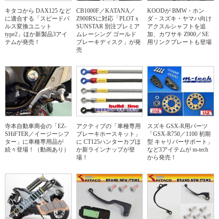
キタコから DAX125 など
CB1000F／KATANA／
KOODが BMW・ホン
に適合する「スピードパ
Z900RSに対応「PLOT x
ダ・スズキ・ヤマハ向け
ルス変換ユニット
SUNSTAR 別注プレミア
アクスルシャフトを追
type2」ほか新製品3アイ
ムレーシング ゴールド
加、カワサキ Z900／SE
テムが発売！
ブレーキディスク」が発
用リンクプレートも登場
売
寺本自動車商会の「EZ-
アクティブの「車種専用
スズキ GSX-R用パーツ
SHiFTER／イージーシフ
ブレーキホースキット」
「GSX-R750／1100 初期
ター」に車種専用品が
に CT125ハンターカブほ
型 キャリパーサポート」
続々登場！（動画あり）
か新ラインナップが登
など3アイテムが m-tech
場！
から発売！