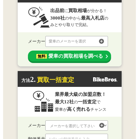
出品前
買取相場
に
が分かる！
3000社
最高入札店
の中から
の
みとやり取りで完結。
メーカー
愛車のメーカーを選択
愛車の買取相場を調べる
無料
2.
買取一括査定
方法
業界最大級の加盟店数！
最大12社
一括査定
の
で
高く売れる
愛車が
チャンス
メーカー