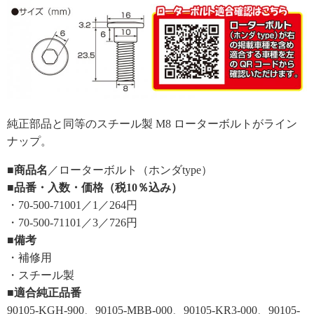
純正部品と同等のスチール製 M8 ローターボルトがライン
ナップ。
■商品名
／ローターボルト（ホンダtype）
■品番・入数・価格（税10％込み）
・70-500-71001／1／264円
・70-500-71101／3／726円
■備考
・補修用
・スチール製
■適合純正品番
90105-KGH-900、90105-MBB-000、90105-KR3-000、90105-