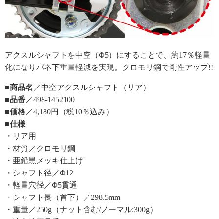
アクスルシャフトを中空（Φ5）にすることで、約17％軽量
化になりバネ下重量軽減を実現。クロモリ鋼で剛性アップ!!
■商品名
／中空アクスルシャフト（リア）
■品番
／498-1452100
■価格
／4,180円（税10％込み）
■仕様
・リア用
・材質／クロモリ鋼
・亜鉛黒メッキ仕上げ
・シャフト径／Φ12
・軽量穴径／Φ5貫通
・シャフト長（首下）／298.5mm
・重量／250g（ナット含む/ノーマル:300g）