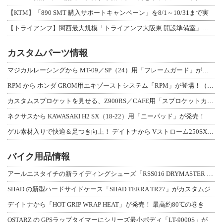
【KTM】「890 SMT 購入サポートキャンペーン」を8/1～10/31まで実
【トライアンフ】関西最大規模「トライアンフ大阪東 開設準備室」がオープン！ 限定
カスタムパーツ情報
マジカルレーシングから MT-09／SP（24）用「フレームガード」が登場！
RPM から ホンダ GROM用エキゾーストシステム「RPM」が登場！（動画あり
カスタムスプロケットを見せる、Z900RS／CAFE用「スプロケットカバーフルキ
ネクサスから KAWASAKI H2 SX（18-22）用「ニーパッド」が発売！
ゲル素材入りで快適＆足つき向上！ デイトナから Vストローム250SX用「快適ロ
バイク用品情報
アールエスタイチの新ライディングシューズ「RSS016 DRYMASTER スト
SHAD の新型ハードサイドケース「SHAD TERRA TR27」がカスタムジ
デイトナから「HOT GRIP WRAP HEAT」が発売！ 最高約80℃の巻き
QSTARZ の GPSラップタイマーにシリーズ最小ボディ「LT-9000S」が