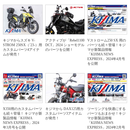
キジマからスズキ V-
アクティブが「Rebel1100
Vストローム250 SX 用の
STROM 250SX（’23-）用
DCT」2024 ショーモデル
パーツも続々登場！キジ
カスタムパーツ4アイテ
のパーツを公開！
マが新製品情報
ムが発売！
「KIJIMA NEWS
EXPRESS」2024年4月号
を公開
X350用のカスタムパーツ
キジマから DAX125用カ
ツーリングを快適にする
も続々登場！ キジマが新
スタムパーツ3アイテム
パーツもおまかせ！キジ
製品情報「KIJIMA
が発売！
マが新製品情報
NEWS EXPRESS」2024
「KIJIMA NEWS
年3月号を公開
EXPRESS」2024年2月号