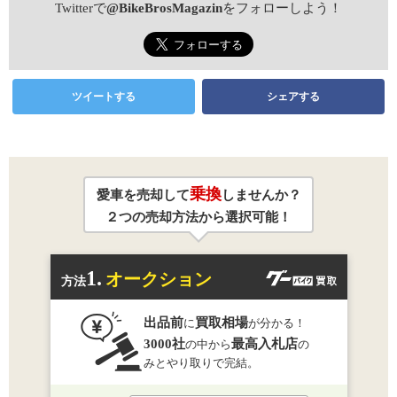
Twitterで
@BikeBrosMagazin
をフォローしよう！
ツイートする
シェアする
乗換
愛車を売却して
しませんか？
２つの売却方法から選択可能！
1.
オークション
方法
出品前
買取相場
に
が分かる！
3000社
最高入札店
の中から
の
みとやり取りで完結。