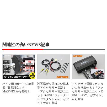
関連性の高いNEWS記事
バイク用 2ポート USB電
設置場所を選ばない防水
アクセサリ電源をカンタ
源「B-USB01」が
型アクセサリー電源！
ンに取り出せる！「アク
MAXWIN から発売！
「アクセサリー電源ユニ
セサリー電源ユニット D-
ット D-UNIT ウォーター
UNIT EASY」がデイトナ
レジスタント mini」がデ
から登場
イトナから登場