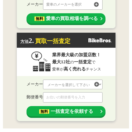
メーカー
愛車のメーカーを選択
愛車の買取相場を調べる
無料
2.
買取一括査定
方法
業界最大級の加盟店数！
最大12社
一括査定
の
で
高く売れる
愛車が
チャンス
メーカー
郵便番号
一括査定を依頼する
無料