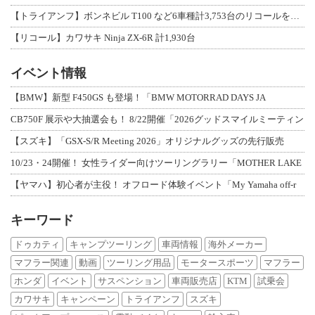
【トライアンフ】ボンネビル T100 など6車種計3,753台のリコールを発表
【リコール】カワサキ Ninja ZX-6R 計1,930台
イベント情報
【BMW】新型 F450GS も登場！「BMW MOTORRAD DAYS JA
CB750F 展示や大抽選会も！ 8/22開催「2026グッドスマイルミーティン
【スズキ】「GSX-S/R Meeting 2026」オリジナルグッズの先行販売
10/23・24開催！ 女性ライダー向けツーリングラリー「MOTHER LAKE
【ヤマハ】初心者が主役！ オフロード体験イベント「My Yamaha off-r
キーワード
ドゥカティ
キャンプツーリング
車両情報
海外メーカー
マフラー関連
動画
ツーリング用品
モータースポーツ
マフラー
ホンダ
イベント
サスペンション
車両販売店
KTM
試乗会
カワサキ
キャンペーン
トライアンフ
スズキ