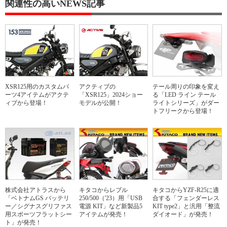
関連性の高いNEWS記事
XSR125用のカスタムパ
アクティブの
テール周りの印象を変え
ーツ4アイテムがアクテ
「XSR125」2024ショー
る「LED ライン テール
ィブから登場！
モデルが公開！
ライトシリーズ」がダー
トフリークから登場！
株式会社アトラスから
キタコからレブル
キタコからYZF-R25に適
「ベトナムGS バッテリ
250/500（'23）用「USB
合する「フェンダーレス
ー／シグナスグリファス
電源 KIT」など新製品5
KIT type2」と汎用「整流
用スポーツフラットシー
アイテムが発売！
ダイオード」が発売！
ト」が発売！