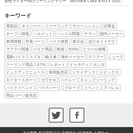
女性ライダー向けツーリングラリー「MOTHER LAKE RALLY 2026」
キーワード
電装品
キャンペーン
ツーリング
サスペンション
試乗会
オープン情報
ヘルメット
ハンドル関連
ヤマハ
国内メーカー
車両情報
外装パーツ
バイク雑貨
展示会
走行＆ライテク
マフラー関連
バイク用品
動画
BMW
リコール情報
電動バイク
スズキ
輸入車
海外メーカー
マフラー
ニュース
ツーリング用品
KTM
レポート
ドゥカティ
ホンダ
ピックアップニュース
車両販売店
トライアンフ
トピックス
モータースポーツ
カワサキ
ハーレー
キャンプツーリング
バイクイベント
バイクパーツ
グローブ
イベント
アパレル
用品パーツ販売店