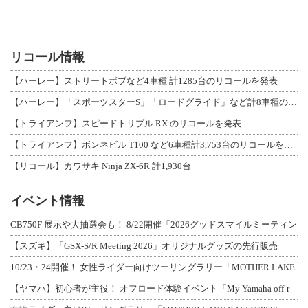
リコール情報
【ハーレー】ストリートボブなど4車種 計1285台のリコールを発表
【ハーレー】「スポーツスターS」「ロードグライド」など計8車種のリコールを発表
【トライアンフ】スピードトリプル RX のリコールを発表
【トライアンフ】ボンネビル T100 など6車種計3,753台のリコールを発表
【リコール】カワサキ Ninja ZX-6R 計1,930台
イベント情報
CB750F 展示や大抽選会も！ 8/22開催「2026グッドスマイルミーティン
【スズキ】「GSX-S/R Meeting 2026」オリジナルグッズの先行販売
10/23・24開催！ 女性ライダー向けツーリングラリー「MOTHER LAKE
【ヤマハ】初心者が主役！ オフロード体験イベント「My Yamaha off-r