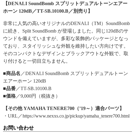
【DENALI SoundBomb スプリットデュアルトーンエアー
ホーン 120dB／TT-SB.10100.B／別売り】
非常に人気の高いオリジナルのDENALI（TM）SoundBomb
に続き、Split SoundBomb が登場しました。同じ120dBのサ
ウンドを備えていますが、多彩な装飾的パッケージとなっ
ており、スタイリッシュな外観を維持したい方向けです。
そのコンパクトなデザインとブラックアウトな外観で、取
り付けると一切目立ちません。
■商品名
／DENALI SoundBomb スプリットデュアルトーン
エアーホーン 120dB
■品番
／TT-SB.10100.B
■価格
／9,000円（税抜き）
【その他 YAMAHA TENERE700（’19～）適合パーツ】
・URL／https://www.nexxs.co.jp/pickup/yamaha_tenere700.html
お問い合わせ