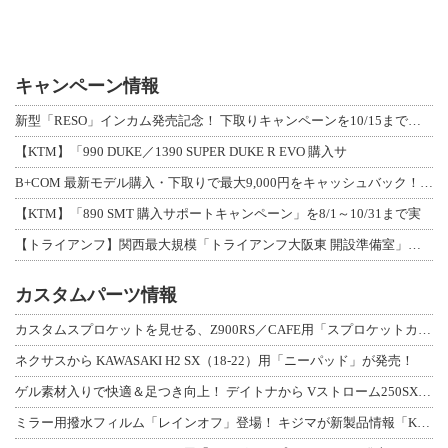
キャンペーン情報
新型「RESO」インカム発売記念！ 下取りキャンペーンを10/15まで延長して開
【KTM】「990 DUKE／1390 SUPER DUKE R EVO 購入サ
B+COM 最新モデル購入・下取りで最大9,000円をキャッシュバック！「B+F
【KTM】「890 SMT 購入サポートキャンペーン」を8/1～10/31まで実
【トライアンフ】関西最大規模「トライアンフ大阪東 開設準備室」がオープン！ 限定
カスタムパーツ情報
カスタムスプロケットを見せる、Z900RS／CAFE用「スプロケットカバーフルキ
ネクサスから KAWASAKI H2 SX（18-22）用「ニーパッド」が発売！
ゲル素材入りで快適＆足つき向上！ デイトナから Vストローム250SX用「快適ロ
ミラー用撥水フィルム「レインオフ」登場！ キジマが新製品情報「KIJIMA NE