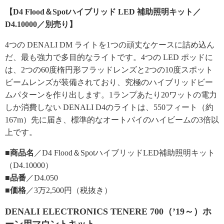
【D4 Flood＆Spotハイブリッド LED 補助照明キット／
D4.10000／別売り】
4つの DENALI DM ライトを1つの頑丈なケースに詰め込ん
だ、最も強力で多目的なライトです。4つの LED ポッドに
は、2つの60度楕円形フラッドレンズと2つの10度スポット
ビームレンズが装備されており、究極のハイブリッドビー
ムパターンを作り出します。1ランプあたり20ワットの電力
しか消費しない DENALI D4のライトは、550フィート（約
167m）先に届き、標準的なオートバイのハイビームの3倍以
上です。
■商品名
／D4 Flood＆SpotハイブリッドLED補助照明キット
（D4.10000）
■品番
／D4.050
■価格
／3万2,500円（税抜き）
DENALI ELECTRONICS TENERE 700（’19～）ホ
ーン用マウントキット