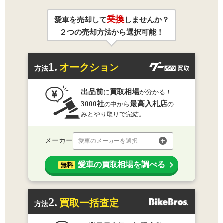
乗換
愛車を売却して
しませんか？
２つの売却方法から選択可能！
1.
オークション
方法
出品前
買取相場
に
が分かる！
3000社
最高入札店
の中から
の
みとやり取りで完結。
メーカー
愛車のメーカーを選択
愛車の買取相場を調べる
無料
2.
買取一括査定
方法