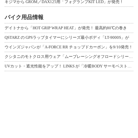
キジマから GROM／DAX125用「フォグランプKIT LED」が発売！
バイク用品情報
デイトナから「HOT GRIP WRAP HEAT」が発売！ 最高約80℃の巻き
QSTARZ の GPSラップタイマーにシリーズ最小ボディ「LT-9000S」が
ウインズジャパンが「A-FORCE RR チョップドカーボン」を9/10発売！
クシタニのモトクロス用ウェア「ムーブレーシングオフロードシリーズ」3アイテムが登
UVカット・遮光性能をアップ！ LINKS が「冷暖BODY サーモベスト」改良