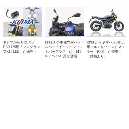
キジマから GROM／
EFFEX の車種専用ハンド
RPM からヤマハ XSR125
DAX125用「フォグラン
ルバー「イージーフィッ
用フルエキゾーストマフ
プKIT LED」が発売！
トバープラス」に、MT-
ラー「RPM」が登場！
09／Y-AMT用が登場
（動画あり）