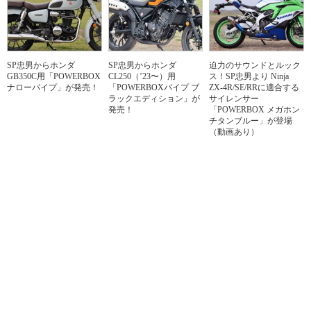
SP忠男からホンダ
SP忠男からホンダ
迫力のサウンドとルック
GB350C用「POWERBOX
CL250（’23〜）用
ス！SP忠男より Ninja
ナローパイプ」が発売！
「POWERBOXパイプ ブ
ZX-4R/SE/RRに適合する
ラックエディション」が
サイレンサー
発売！
「POWERBOX メガホン
チタンブルー」が登場
（動画あり）