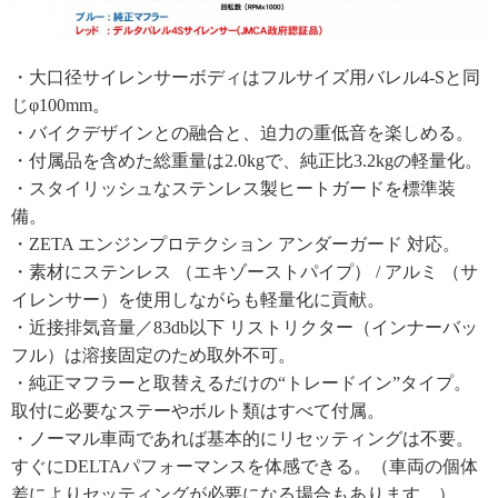
・大口径サイレンサーボディはフルサイズ用バレル4-Sと同
じφ100mm。
・バイクデザインとの融合と、迫力の重低音を楽しめる。
・付属品を含めた総重量は2.0kgで、純正比3.2kgの軽量化。
・スタイリッシュなステンレス製ヒートガードを標準装
備。
・ZETA エンジンプロテクション アンダーガード 対応。
・素材にステンレス （エキゾーストパイプ） / アルミ （サ
イレンサー）を使用しながらも軽量化に貢献。
・近接排気音量／83db以下 リストリクター（インナーバッ
フル）は溶接固定のため取外不可。
・純正マフラーと取替えるだけの“トレードイン”タイプ。
取付に必要なステーやボルト類はすべて付属。
・ノーマル車両であれば基本的にリセッティングは不要。
すぐにDELTAパフォーマンスを体感できる。（車両の個体
差によりセッティングが必要になる場合もあります。）