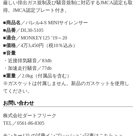
厳しい排出ガス規制及び騒音規制に対応するJMCA認定も取
得。JMCA認定プレート付き。
■商品名
／バレル4-S MINIサイレンサー
■品番
／DL30-5105
■適合
／MONKEY125 ’19～20
■価格
／4万3,450円（税10％込み）
■音量
・近接排気騒音／83db
・加速走行騒音／77db
■重量
／2.0kg（付属品を含む）
※ガスケットは付属しません。新品のガスケットを使用し
てください。
お問い合わせ
株式会社ダートフリーク
TEL／0561-86-8305
モンキー125 の試乗インプレッション記事はこちら＞＞