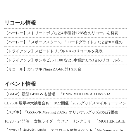
リコール情報
【ハーレー】ストリートボブなど4車種 計1285台のリコールを発表
【ハーレー】「スポーツスターS」「ロードグライド」など計8車種のリコールを発表
【トライアンフ】スピードトリプル RX のリコールを発表
【トライアンフ】ボンネビル T100 など6車種計3,753台のリコールを発表
【リコール】カワサキ Ninja ZX-6R 計1,930台
イベント情報
【BMW】新型 F450GS も登場！「BMW MOTORRAD DAYS JA
CB750F 展示や大抽選会も！ 8/22開催「2026グッドスマイルミーティン
【スズキ】「GSX-S/R Meeting 2026」オリジナルグッズの先行販売
10/23・24開催！ 女性ライダー向けツーリングラリー「MOTHER LAKE
【ヤマハ】初心者が主役！ オフロード体験イベント「My Yamaha off-r