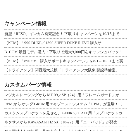
キャンペーン情報
新型「RESO」インカム発売記念！ 下取りキャンペーンを10/15まで延長して開
【KTM】「990 DUKE／1390 SUPER DUKE R EVO 購入サ
B+COM 最新モデル購入・下取りで最大9,000円をキャッシュバック！「B+F
【KTM】「890 SMT 購入サポートキャンペーン」を8/1～10/31まで実
【トライアンフ】関西最大規模「トライアンフ大阪東 開設準備室」がオープン！ 限定
カスタムパーツ情報
マジカルレーシングから MT-09／SP（24）用「フレームガード」が登場！
RPM から ホンダ GROM用エキゾーストシステム「RPM」が登場！（動画あり
カスタムスプロケットを見せる、Z900RS／CAFE用「スプロケットカバーフルキ
ネクサスから KAWASAKI H2 SX（18-22）用「ニーパッド」が発売！