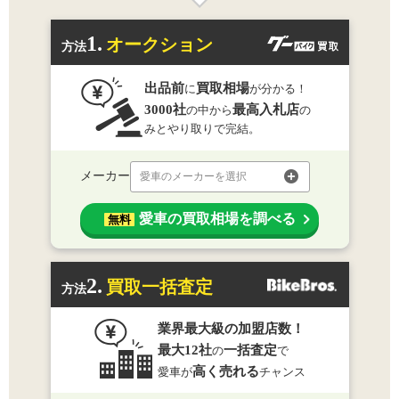
1.
オークション
方法
出品前
買取相場
に
が分かる！
3000社
最高入札店
の中から
の
みとやり取りで完結。
メーカー
愛車のメーカーを選択
愛車の買取相場を調べる
無料
2.
買取一括査定
方法
業界最大級の加盟店数！
最大12社
一括査定
の
で
高く売れる
愛車が
チャンス