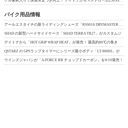
ゲル素材入りで快適＆足つき向上！ デイトナから Vストローム250SX用「快適ロ
バイク用品情報
アールエスタイチの新ライディングシューズ「RSS016 DRYMASTER スト
SHAD の新型ハードサイドケース「SHAD TERRA TR27」がカスタムジ
デイトナから「HOT GRIP WRAP HEAT」が発売！ 最高約80℃の巻き
QSTARZ の GPSラップタイマーにシリーズ最小ボディ「LT-9000S」が
ウインズジャパンが「A-FORCE RR チョップドカーボン」を9/10発売！