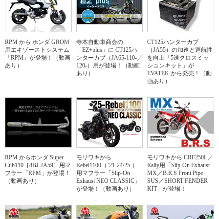
RPM から ホンダ GROM
寺本自動車商会の
CT125ハンターカブ
用エキゾーストシステム
「EZ+plus」に CT125ハ
（JA55）の加速と巡航性
「RPM」が登場！（動画
ンターカブ（JA65-110-／
を向上「5速クロスミッ
あり）
120-）用が登場！（動画
ションキット」が
あり）
EVATEK から発売！（動
画あり）
RPM からホンダ Super
モリワキから
モリワキから CRF250L／
Cub110［8BJ-JA59］用マ
Rebel1100（’21-24/25-）
Rally用「Slip-On Exhaust
フラー「RPM」が登場！
用マフラー「Slip-On
MX／B.R.S Front Pipe
（動画あり）
Exhaust NEO CLASSIC」
SUS／SHORT FENDER
が登場！（動画あり）
KIT」が登場！