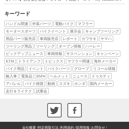
キーワード
ハンドル関連
外装パーツ
電動バイク
マフラー
モータースポーツ
バイクイベント
展示会
キャンプツーリング
用品パーツ販売店
車両販売店
レポート
カワサキ
ヤマハ
ツーリング用品
ツーリング
オープン情報
ハーレー
ピックアップニュース
車両情報
サスペンション
キャンペーン
KTM
トライアンフ
トピックス
マフラー関連
海外メーカー
バイク用品
イベント
バイクパーツ
グローブ
リコール情報
輸入車
電装品
BMW
ヘルメット
ニュース
ドゥカティ
アパレル
バイク雑貨
動画
スズキ
ホンダ
国内メーカー
走行＆ライテク
試乗会
会社概要
特定商取引法
利用規約
採用情報
お問合せ