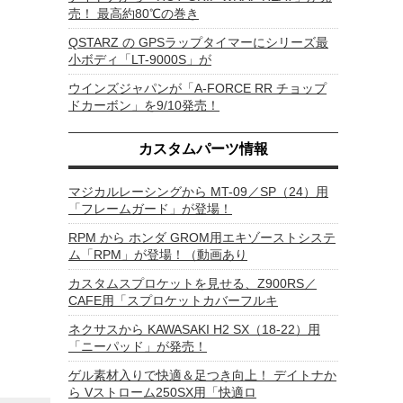
売！ 最高約80℃の巻き
QSTARZ の GPSラップタイマーにシリーズ最
小ボディ「LT-9000S」が
ウインズジャパンが「A-FORCE RR チョップ
ドカーボン」を9/10発売！
カスタムパーツ情報
マジカルレーシングから MT-09／SP（24）用
「フレームガード」が登場！
RPM から ホンダ GROM用エキゾーストシステ
ム「RPM」が登場！（動画あり
カスタムスプロケットを見せる、Z900RS／
CAFE用「スプロケットカバーフルキ
ネクサスから KAWASAKI H2 SX（18-22）用
「ニーパッド」が発売！
ゲル素材入りで快適＆足つき向上！ デイトナか
ら Vストローム250SX用「快適ロ