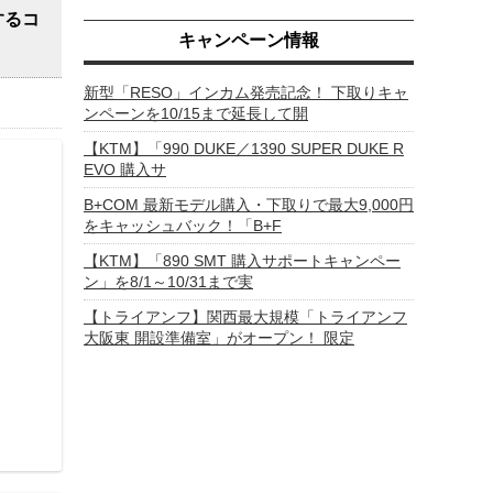
するコ
キャンペーン情報
新型「RESO」インカム発売記念！ 下取りキャ
ンペーンを10/15まで延長して開
【KTM】「990 DUKE／1390 SUPER DUKE R
EVO 購入サ
B+COM 最新モデル購入・下取りで最大9,000円
をキャッシュバック！「B+F
【KTM】「890 SMT 購入サポートキャンペー
ン」を8/1～10/31まで実
【トライアンフ】関西最大規模「トライアンフ
大阪東 開設準備室」がオープン！ 限定