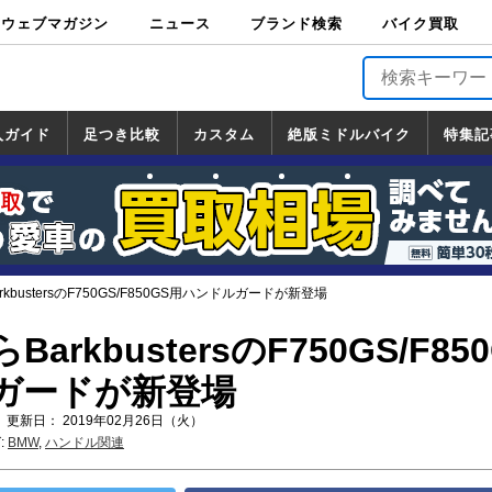
ウェブマガジン
ニュース
ブランド検索
バイク買取
バイクブロス・
原付＆ミニバイ
スポーツ＆ネイ
アメリカン＆ツ
ビッグスクータ
オフロード
バージンハーレ
バージンBMW
バージンドゥカ
バージントライ
ニュース
車両情報
イベント
キャンペ
トピック
バイク用
バイクパ
書籍・
サポート
お知らせ
ブランドを検
ブランドボイ
バイク買取
マガジンズ
ク
キッド
アラー
ー
ー
ティ
アンフ
TOP
ーン
ス
品
ーツ
DVD
索
ス
入ガイド
足つき比較
カスタム
絶版ミドルバイク
特集記
入ガイド
ンダ
マハ
ズキ
ワサキ
カスタム
ホンダ
ヤマハ
スズキ
カワサキ
道の駅調査隊
ツーリング情報局
日本の道50選
国道めぐり
林道ツーリング
絶版ミドルバイク
ホンダ
ヤマハ
スズキ
カワサキ
覧
一覧
一覧
kbustersのF750GS/F850GS用ハンドルガードが新登場
rkbustersのF750GS/F85
ガードが新登場
 更新日： 2019年02月26日（火）
:
BMW
,
ハンドル関連