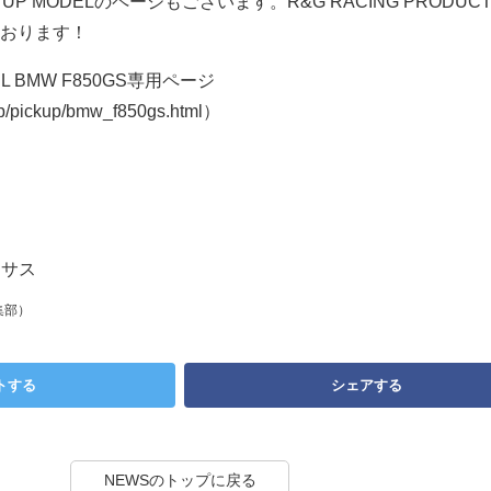
CK UP MODELのページもございます。R&G RACING PRODUC
おります！
DEL BMW F850GS専用ページ
jp/pickup/bmw_f850gs.html）
クサス
集部）
トする
シェアする
NEWSのトップに戻る