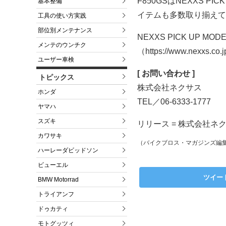
F850GSはNEXXS PI
基本整備
イテムも多数取り揃えて
工具の使い方実践
部位別メンテナンス
NEXXS PICK UP MO
メンテのウンチク
（https://www.nexxs.co.
ユーザー車検
[ お問い合わせ ]
トピックス
株式会社ネクサス
ホンダ
TEL／06-6333-1777
ヤマハ
スズキ
リリース = 株式会社ネ
カワサキ
（バイクブロス・マガジンズ編
ハーレーダビッドソン
ビューエル
ツイー
BMW Motorrad
トライアンフ
ドゥカティ
モトグッツィ