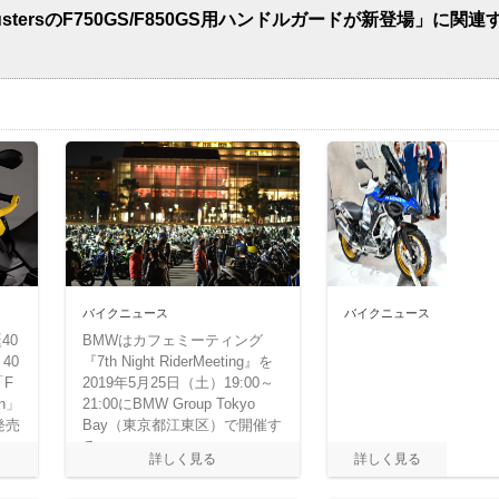
stersのF750GS/F850GS用ハンドルガードが新登場」に関連
バイクニュース
バイクニュース
40
BMWはカフェミーティング
40
『7th Night RiderMeeting』を
「F
2019年5月25日（土）19:00～
on」
21:00にBMW Group Tokyo
発売
Bay（東京都江東区）で開催す
る。