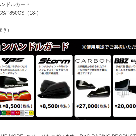
rs ハンドルガード
GS/F850GS（18-）
抜き）