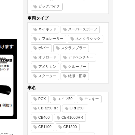
ビッグバイク
車両タイプ
ネイキッド
スーパースポーツ
カフェレーサー
ネオクラシック
ボバー
スクランブラー
オフロード
アドベンチャー
アメリカン
クルーザー
スクーター
絶版・旧車
車名
PCX
エイプ50
モンキー
CBR250RR
CRF250F
CB400
CBR1000RR
CB1100
CB1300