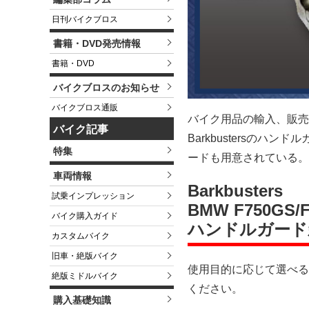
日刊バイクブロス
書籍・DVD発売情報
書籍・DVD
バイクブロスのお知らせ
バイクブロス通販
バイク用品の輸入、販売を
バイク記事
Barkbustersの
特集
ードも用意されている。
車両情報
Barkbusters
試乗インプレッション
BMW F750GS/
バイク購入ガイド
ハンドルガード
カスタムバイク
旧車・絶版バイク
使用目的に応じて選べる
絶版ミドルバイク
ください。
購入基礎知識