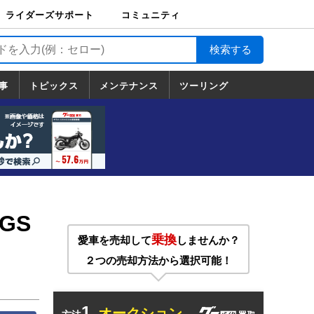
ライダーズサポート
コミュニティ
ライダーズサポート
バイク輸送
バイクガレージライ
バイク車両保険
ロードサービス
バイク試乗
コミュニティ
日記
ツーリング
カスタム
TOP
フ
TOP
事
トピックス
メンテナンス
ツーリング
トピックス
ホンダ
ヤマハ
スズキ
カワサキ
ハーレーダ
BMW
ドゥカティ
トライアン
メンテナンス
基本整備
部位別メンテ
工具の使い方
ツール100選
メンテのうん
一覧
ビッドソン
フ
一覧
ちく
0GS
乗換
愛車を売却して
しませんか？
２つの売却方法から選択可能！
1.
オークション