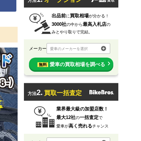
方法
出品前
買取相場
に
が分かる！
3000社
最高入札店
の中から
の
みとやり取りで完結。
メーカー
愛車のメーカーを選択
愛車の買取相場を調べる
無料
2.
買取一括査定
方法
業界最大級の加盟店数！
最大12社
一括査定
の
で
高く売れる
愛車が
チャンス