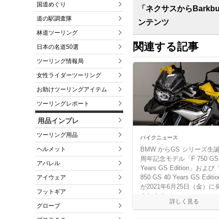
国道めぐり
「ネクサスからBarkbu
道の駅調査隊
ンテンツ
林道ツーリング
関連する記事
日本の名道50選
ツーリング情報局
女性ライダーツーリング
お助けツーリングアイテム
ツーリングレポート
用品インプレ
ツーリング用品
バイクニュース
ヘルメット
BMW からGS シリーズ生誕
周年記念モデル「F 750 GS 
アパレル
Years GS Edition」および
850 GS 40 Years GS Editi
アイウェア
が2021年6月25日（金）に
フットギア
されます。
グローブ