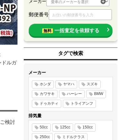
メーカー
郵便番号
一括査定を依頼する
無料
タグで検索
た
ンドルガ
メーカー
ホンダ
ヤマハ
スズキ
カワサキ
ハーレー
BMW
ドゥカティ
トライアンフ
排気量
ご検討
50cc
125cc
150cc
250cc
ミドルクラス