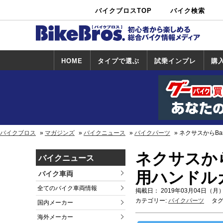
バイクブロスTOP
バイク検索
中古バイ
カタログ検
ショップ検
ク・新車検
索
索
索
HOME
タイプで選ぶ
試乗インプレ
購
スポーツ＆ネ
原付＆ミニバ
アメリカン＆
ビッグスクー
オフロード
試乗インプレ
ホンダ
ヤマハ
スズキ
カワサキ
ハーレー
BMW
トライアンフ
ドゥカティ
購
ホ
ヤ
ス
カ
イキッド
イク
クルーザー
ター
一覧
一
バイクブロス
マガジンズ
バイクニュース
バイクパーツ
ネクサスからBar
ネクサスからBa
バイクニュース
用ハンドル
バイク車両
全てのバイク車両情報
掲載日： 2019年03月04日（月）
カテゴリー:
バイクパーツ
タグ
国内メーカー
海外メーカー