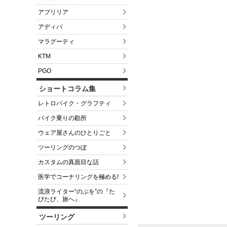
アプリリア
アディバ
マラグーティ
KTM
PGO
ショートコラム集
レトロバイク・グラフティ
バイク乗りの勘所
ウェア屋さんのひとりごと
ツーリングのつぼ
カスタムの真面目な話
医学でコーナリングを極める!
流浪ライター“のぶを”の『た
びたび、旅へ』
ツーリング