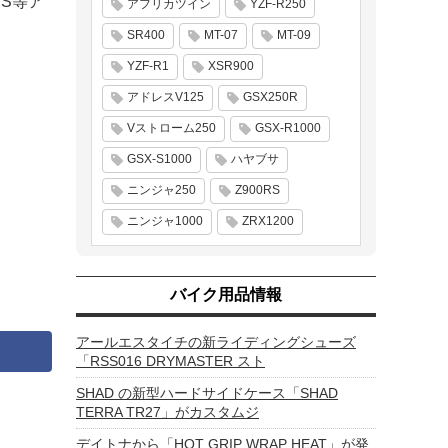
TS等ア
アフリカツイン
YZF-R250
SR400
MT-07
MT-09
YZF-R1
XSR900
アドレスV125
GSX250R
Vストローム250
GSX-R1000
GSX-S1000
ハヤブサ
ニンジャ250
Z900RS
ニンジャ1000
ZRX1200
バイク用品情報
アールエスタイチの新ライディングシューズ
「RSS016 DRYMASTER スト
SHAD の新型ハードサイドケース「SHAD
TERRA TR27」がカスタムジ
デイトナから「HOT GRIP WRAP HEAT」が発