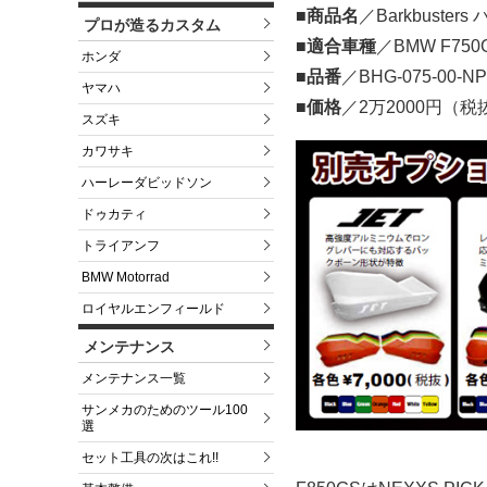
■商品名
／Barkbuste
プロが造るカスタム
■適合車種
／BMW F750
ホンダ
■品番
／BHG-075-00-NP
ヤマハ
■価格
／2万2000円（税
スズキ
カワサキ
ハーレーダビッドソン
ドゥカティ
トライアンフ
BMW Motorrad
ロイヤルエンフィールド
メンテナンス
メンテナンス一覧
サンメカのためのツール100
選
セット工具の次はこれ!!