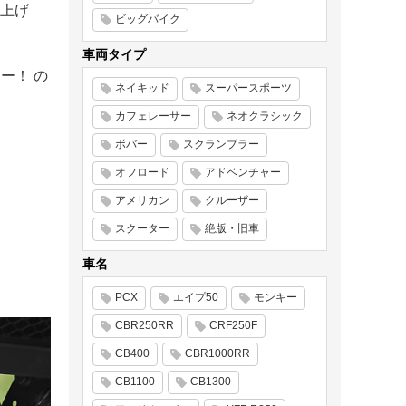
上げ
ビッグバイク
車両タイプ
ー！ の
ネイキッド
スーパースポーツ
カフェレーサー
ネオクラシック
ボバー
スクランブラー
オフロード
アドベンチャー
アメリカン
クルーザー
スクーター
絶版・旧車
車名
PCX
エイプ50
モンキー
CBR250RR
CRF250F
CB400
CBR1000RR
CB1100
CB1300