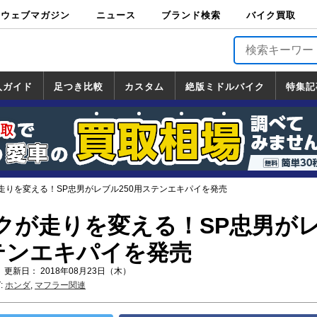
ウェブマガジン
ニュース
ブランド検索
バイク買取
バイクブロス・
原付＆ミニバイ
スポーツ＆ネイ
アメリカン＆ツ
ビッグスクータ
オフロード
バージンハーレ
バージンBMW
バージンドゥカ
バージントライ
ニュース
車両情報
イベント
キャンペ
トピック
バイク用
バイクパ
書籍・
サポート
お知らせ
ブランドを検
ブランドボイ
バイク買取
マガジンズ
ク
キッド
アラー
ー
ー
ティ
アンフ
TOP
ーン
ス
品
ーツ
DVD
索
ス
入ガイド
足つき比較
カスタム
絶版ミドルバイク
特集記
入ガイド
ンダ
マハ
ズキ
ワサキ
カスタム
ホンダ
ヤマハ
スズキ
カワサキ
道の駅調査隊
ツーリング情報局
日本の道50選
国道めぐり
林道ツーリング
絶版ミドルバイク
ホンダ
ヤマハ
スズキ
カワサキ
覧
一覧
一覧
走りを変える！SP忠男がレブル250用ステンエキパイを発売
クが走りを変える！SP忠男が
ステンエキパイを発売
 更新日： 2018年08月23日（木）
:
ホンダ
,
マフラー関連