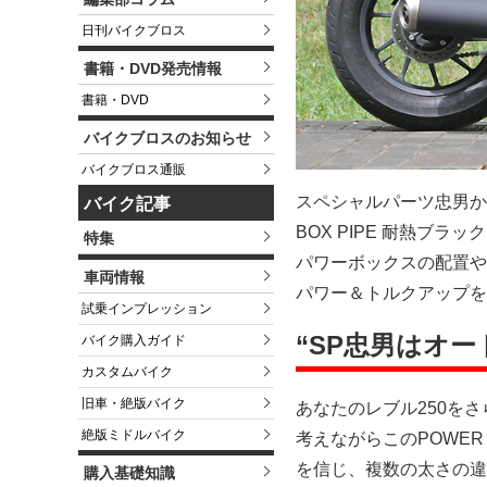
日刊バイクブロス
書籍・DVD発売情報
書籍・DVD
バイクブロスのお知らせ
バイクブロス通販
スペシャルパーツ忠男か
バイク記事
BOX PIPE 耐熱ブ
特集
パワーボックスの配置や
車両情報
パワー＆トルクアップを
試乗インプレッション
“SP忠男はオー
バイク購入ガイド
カスタムバイク
旧車・絶版バイク
あなたのレブル250を
絶版ミドルバイク
考えながらこのPOWER
を信じ、複数の太さの違
購入基礎知識