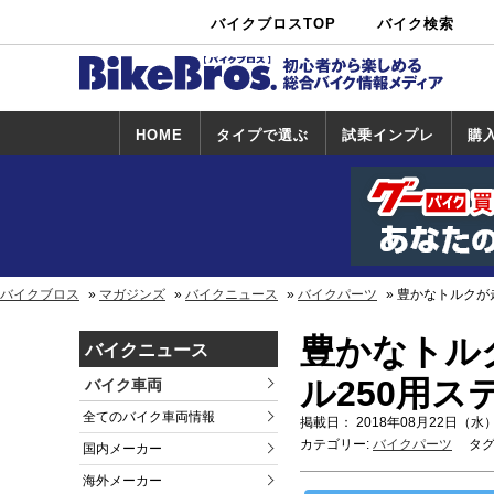
バイクブロスTOP
バイク検索
中古バイ
カタログ検
ショップ検
ク・新車検
索
索
索
HOME
タイプで選ぶ
試乗インプレ
購
スポーツ＆ネ
原付＆ミニバ
アメリカン＆
ビッグスクー
オフロード
試乗インプレ
ホンダ
ヤマハ
スズキ
カワサキ
ハーレー
BMW
トライアンフ
ドゥカティ
購
ホ
ヤ
ス
カ
イキッド
イク
クルーザー
ター
一覧
一
バイクブロス
マガジンズ
バイクニュース
バイクパーツ
豊かなトルクが
豊かなトル
バイクニュース
ル250用
バイク車両
全てのバイク車両情報
掲載日： 2018年08月22日（水）
カテゴリー:
バイクパーツ
タグ
国内メーカー
海外メーカー