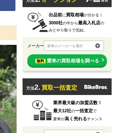
方法
出品前
買取相場
に
が分かる！
3000社
最高入札店
の中から
の
みとやり取りで完結。
メーカー
愛車のメーカーを選択
愛車の買取相場を調べる
無料
2.
買取一括査定
方法
業界最大級の加盟店数！
最大12社
一括査定
の
で
高く売れる
愛車が
チャンス