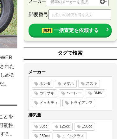
メーカー
郵便番号
一括査定を依頼する
無料
タグで検索
WER
化された
メーカー
しめる
だ。
ホンダ
ヤマハ
スズキ
カワサキ
ハーレー
BMW
ドゥカティ
トライアンフ
排気量
ことを
す可能性
50cc
125cc
150cc
する。
250cc
ミドルクラス