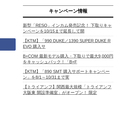
キャンペーン情報
新型「RESO」インカム発売記念！ 下取りキャ
ンペーンを10/15まで延長して開
【KTM】「990 DUKE／1390 SUPER DUKE R
EVO 購入サ
B+COM 最新モデル購入・下取りで最大9,000円
をキャッシュバック！「B+F
【KTM】「890 SMT 購入サポートキャンペー
ン」を8/1～10/31まで実
【トライアンフ】関西最大規模「トライアンフ
大阪東 開設準備室」がオープン！ 限定