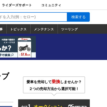
ライダーズサポート
コミュニティ
ライダーズサポート
バイク輸送
バイクガレージライ
バイク車両保険
ロードサービス
バイク試乗
コミュニティ
日記
ツーリング
カスタム
TOP
フ
TOP
事
トピックス
メンテナンス
ツーリング
トピックス
ホンダ
ヤマハ
スズキ
カワサキ
ハーレーダ
BMW
ドゥカティ
トライアン
メンテナンス
基本整備
部位別メンテ
工具の使い方
ツール100選
メンテのうん
一覧
ビッドソン
フ
一覧
ちく
レブ
乗換
愛車を売却して
しませんか？
２つの売却方法から選択可能！
1.
オークション