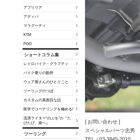
アプリリア
アディバ
マラグーティ
KTM
PGO
ショートコラム集
レトロバイク・グラフティ
バイク乗りの勘所
ウェア屋さんのひとりごと
ツーリングのつぼ
カスタムの真面目な話
医学でコーナリングを極める!
流浪ライター“のぶを”の『た
[ お問い合わせ ]
びたび、旅へ』
スペシャルパーツ忠男
ツーリング
TEL／03-3845-2010