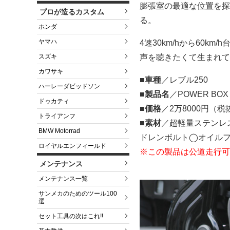
膨張室の最適な位置を探
プロが造るカスタム
る。
ホンダ
ヤマハ
4速30km/hから60
スズキ
声を聴きたくて生まれて
カワサキ
■車種
／レブル250
ハーレーダビッドソン
■製品名
／POWER BOX
ドゥカティ
■価格
／2万8000円（税
トライアンフ
■素材
／超軽量ステンレ
BMW Motorrad
ドレンボルト◯オイル
ロイヤルエンフィールド
※この製品は公道走行可
メンテナンス
メンテナンス一覧
サンメカのためのツール100
選
セット工具の次はこれ!!