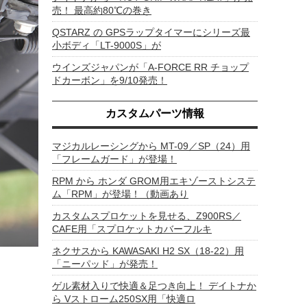
売！ 最高約80℃の巻き
QSTARZ の GPSラップタイマーにシリーズ最
小ボディ「LT-9000S」が
ウインズジャパンが「A-FORCE RR チョップ
ドカーボン」を9/10発売！
カスタムパーツ情報
マジカルレーシングから MT-09／SP（24）用
「フレームガード」が登場！
RPM から ホンダ GROM用エキゾーストシステ
ム「RPM」が登場！（動画あり
カスタムスプロケットを見せる、Z900RS／
CAFE用「スプロケットカバーフルキ
ネクサスから KAWASAKI H2 SX（18-22）用
「ニーパッド」が発売！
ゲル素材入りで快適＆足つき向上！ デイトナか
ら Vストローム250SX用「快適ロ