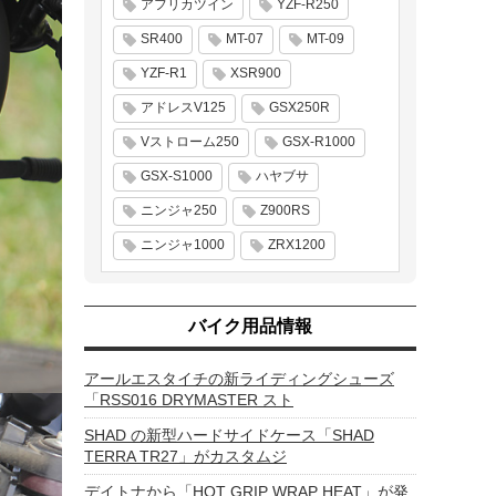
アフリカツイン
YZF-R250
SR400
MT-07
MT-09
YZF-R1
XSR900
アドレスV125
GSX250R
Vストローム250
GSX-R1000
GSX-S1000
ハヤブサ
ニンジャ250
Z900RS
ニンジャ1000
ZRX1200
バイク用品情報
アールエスタイチの新ライディングシューズ
「RSS016 DRYMASTER スト
SHAD の新型ハードサイドケース「SHAD
TERRA TR27」がカスタムジ
デイトナから「HOT GRIP WRAP HEAT」が発