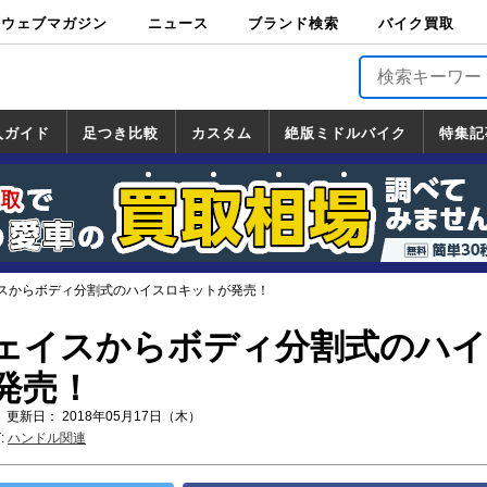
ウェブマガジン
ニュース
ブランド検索
バイク買取
バイクブロス・
原付＆ミニバイ
スポーツ＆ネイ
アメリカン＆ツ
ビッグスクータ
オフロード
バージンハーレ
バージンBMW
バージンドゥカ
バージントライ
ニュース
車両情報
イベント
キャンペ
トピック
バイク用
バイクパ
書籍・
サポート
お知らせ
ブランドを検
ブランドボイ
バイク買取
マガジンズ
ク
キッド
アラー
ー
ー
ティ
アンフ
TOP
ーン
ス
品
ーツ
DVD
索
ス
入ガイド
足つき比較
カスタム
絶版ミドルバイク
特集記
入ガイド
ンダ
マハ
ズキ
ワサキ
カスタム
ホンダ
ヤマハ
スズキ
カワサキ
道の駅調査隊
ツーリング情報局
日本の道50選
国道めぐり
林道ツーリング
絶版ミドルバイク
ホンダ
ヤマハ
スズキ
カワサキ
覧
一覧
一覧
スからボディ分割式のハイスロキットが発売！
ェイスからボディ分割式のハ
発売！
 更新日： 2018年05月17日（木）
:
ハンドル関連