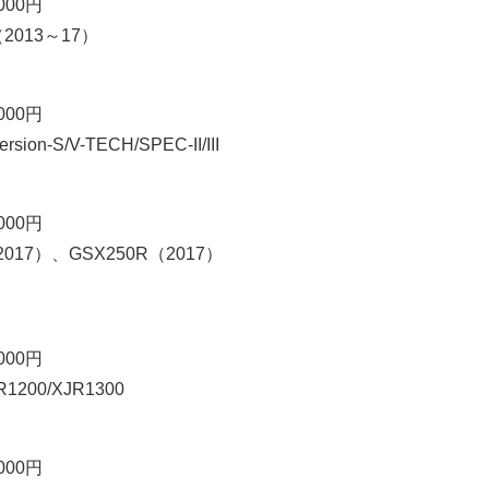
000円
（2013～17）
000円
sion-S/V-TECH/SPEC-II/III
000円
017）、GSX250R（2017）
000円
R1200/XJR1300
000円