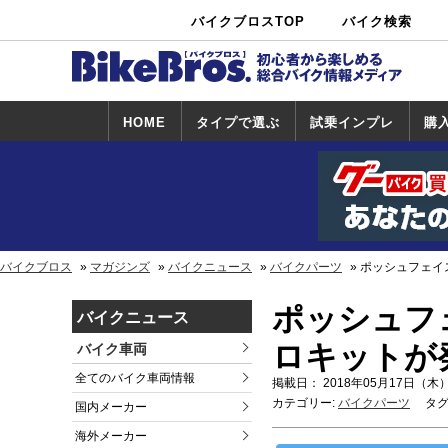
バイクブロスTOP
バイク検索
中古バイ
カタログ検
ショップ検
ク・新車検
索
索
索
HOME
タイプで選ぶ
試乗インプレ
購
スポーツ＆ネ
原付＆ミニバ
アメリカン＆
ビッグスクー
オフロード
試乗インプレ
ホンダ
ヤマハ
スズキ
カワサキ
ハーレー
BMW
トライアンフ
ドゥカティ
購
ホ
ヤ
ス
カ
イキッド
イク
クルーザー
ター
一覧
一
バイクブロス
マガジンズ
バイクニュース
バイクパーツ
ポッシュフェイ
ポッシュフ
バイクニュース
ロキットが
バイク車両
全てのバイク車両情報
掲載日： 2018年05月17日（木）
カテゴリー:
バイクパーツ
タグ
国内メーカー
海外メーカー