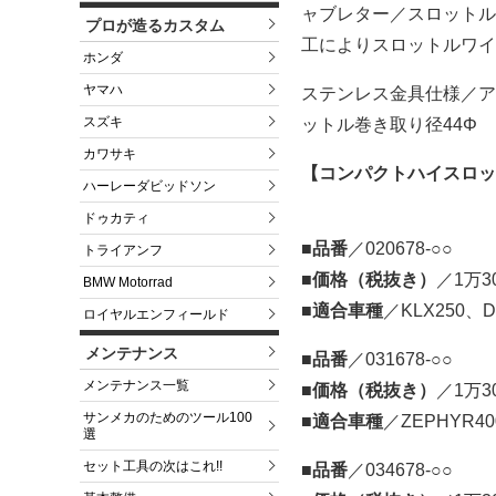
ャブレター／スロットル
プロが造るカスタム
工によりスロットルワイ
ホンダ
ヤマハ
ステンレス金具仕様／ア
スズキ
ットル巻き取り径44Φ
カワサキ
【コンパクトハイスロッ
ハーレーダビッドソン
ドゥカティ
■品番
／020678-○○
トライアンフ
■価格（税抜き）
／1万3
BMW Motorrad
■適合車種
／KLX250、D
ロイヤルエンフィールド
メンテナンス
■品番
／031678-○○
メンテナンス一覧
■価格（税抜き）
／1万3
サンメカのためのツール100
■適合車種
／ZEPHYR400
選
セット工具の次はこれ!!
■品番
／034678-○○