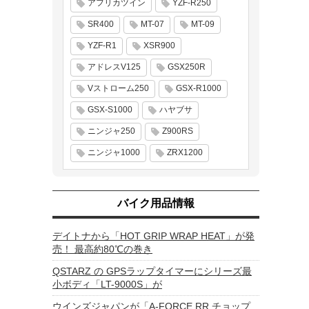
アフリカツイン
YZF-R250
SR400
MT-07
MT-09
YZF-R1
XSR900
アドレスV125
GSX250R
Vストローム250
GSX-R1000
GSX-S1000
ハヤブサ
ニンジャ250
Z900RS
ニンジャ1000
ZRX1200
バイク用品情報
デイトナから「HOT GRIP WRAP HEAT」が発
売！ 最高約80℃の巻き
QSTARZ の GPSラップタイマーにシリーズ最
小ボディ「LT-9000S」が
ウインズジャパンが「A-FORCE RR チョップ