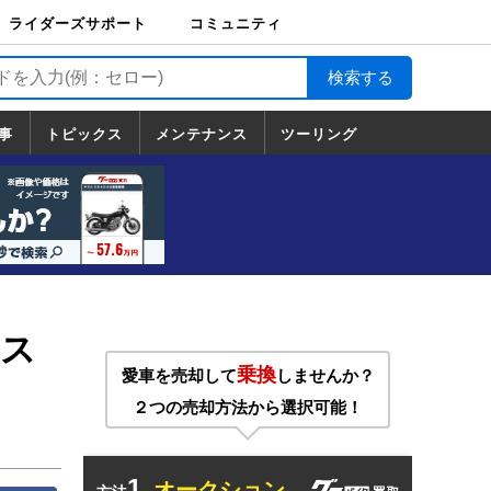
ライダーズサポート
コミュニティ
ライダーズサポート
バイク輸送
バイクガレージライ
バイク車両保険
ロードサービス
バイク試乗
コミュニティ
日記
ツーリング
カスタム
TOP
フ
TOP
事
トピックス
メンテナンス
ツーリング
トピックス
ホンダ
ヤマハ
スズキ
カワサキ
ハーレーダ
BMW
ドゥカティ
トライアン
メンテナンス
基本整備
部位別メンテ
工具の使い方
ツール100選
メンテのうん
一覧
ビッドソン
フ
一覧
ちく
イス
乗換
愛車を売却して
しませんか？
２つの売却方法から選択可能！
1.
オークション