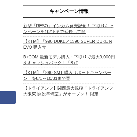
キャンペーン情報
新型「RESO」インカム発売記念！ 下取りキャ
ンペーンを10/15まで延長して開
【KTM】「990 DUKE／1390 SUPER DUKE R
EVO 購入サ
B+COM 最新モデル購入・下取りで最大9,000円
をキャッシュバック！「B+F
【KTM】「890 SMT 購入サポートキャンペー
ン」を8/1～10/31まで実
【トライアンフ】関西最大規模「トライアンフ
大阪東 開設準備室」がオープン！ 限定