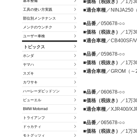
基本整備
■価格（税抜き）
／1万3
工具の使い方実践
■適合車種
／NINJA250
部位別メンテナンス
■品番
／050678-○○
メンテのウンチク
■価格（税抜き）
／1万3
ユーザー車検
■適合車種
／CB400SF/Ver
トピックス
■品番
／059678-○○
ホンダ
■価格（税抜き）
／1万3
ヤマハ
■適合車種
／GROM（～2
スズキ
カワサキ
ハーレーダビッドソン
■品番
／060678-○○
ビューエル
■価格（税抜き）
／1万3
■適合車種
／XJR400/XJ
BMW Motorrad
トライアンフ
■品番
／065678-○○
ドゥカティ
■価格（税抜き）
／1万3
モトグッツィ