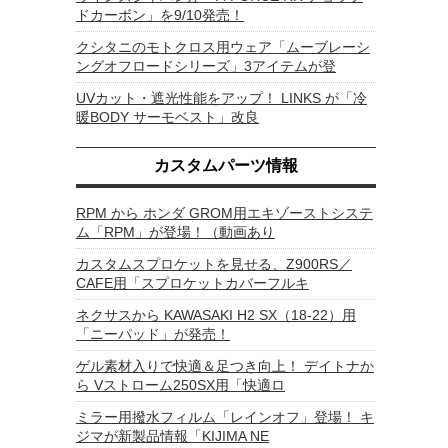
ドカーボン」を9/10発売！
クシタニのモトクロス用ウェア「ムーブレーシ
ングオフロードシリーズ」3アイテムが登
UVカット・遮光性能をアップ！ LINKS が「冷
暖BODY サーモベスト」改良
カスタムパーツ情報
RPM から ホンダ GROM用エキゾーストシステ
ム「RPM」が登場！（動画あり
カスタムスプロケットを見せる、Z900RS／
CAFE用「スプロケットカバーフルキ
ネクサスから KAWASAKI H2 SX（18-22）用
「ニーパッド」が発売！
ゲル素材入りで快適＆足つき向上！ デイトナか
ら Vストローム250SX用「快適ロ
ミラー用撥水フィルム「レインオフ」登場！ キ
ジマが新製品情報「KIJIMA NE