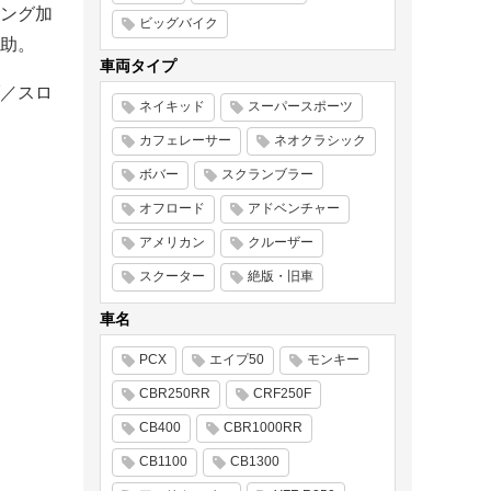
ング加
ビッグバイク
助。
車両タイプ
／スロ
ネイキッド
スーパースポーツ
カフェレーサー
ネオクラシック
ボバー
スクランブラー
オフロード
アドベンチャー
アメリカン
クルーザー
スクーター
絶版・旧車
車名
PCX
エイプ50
モンキー
CBR250RR
CRF250F
CB400
CBR1000RR
CB1100
CB1300