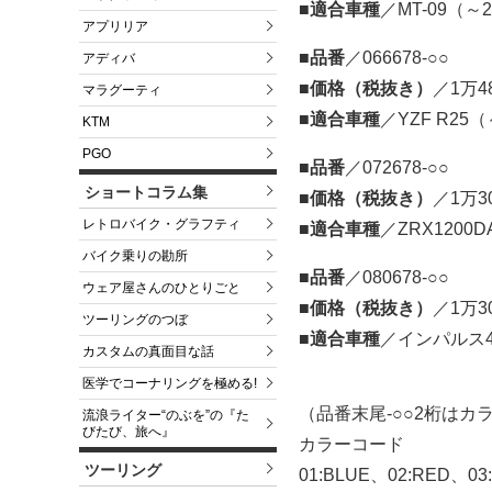
■適合車種
／MT-09（～2
アプリリア
■品番
／066678-○○
アディバ
■価格（税抜き）
／1万4
マラグーティ
■適合車種
／YZF R25（
KTM
PGO
■品番
／072678-○○
ショートコラム集
■価格（税抜き）
／1万3
レトロバイク・グラフティ
■適合車種
／ZRX1200D
バイク乗りの勘所
■品番
／080678-○○
ウェア屋さんのひとりごと
■価格（税抜き）
／1万3
ツーリングのつぼ
■適合車種
／インパルス4
カスタムの真面目な話
医学でコーナリングを極める!
（品番末尾-○○2桁はカ
流浪ライター“のぶを”の『た
びたび、旅へ』
カラーコード
ツーリング
01:BLUE、02:RED、03