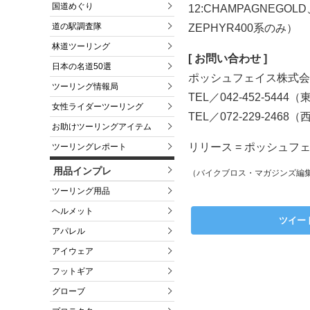
国道めぐり
12:CHAMPAGNEGOLD
道の駅調査隊
ZEPHYR400系のみ）
林道ツーリング
[ お問い合わせ ]
日本の名道50選
ポッシュフェイス株式会
ツーリング情報局
TEL／042-452-5444
女性ライダーツーリング
TEL／072-229-2468
お助けツーリングアイテム
リリース = ポッシュフ
ツーリングレポート
用品インプレ
（バイクブロス・マガジンズ編
ツーリング用品
ヘルメット
ツイー
アパレル
アイウェア
フットギア
グローブ