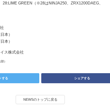
、28:LIME GREEN（※28はNINJA250、ZRX1200DAEG、
社
（東日本）
（西日本）
ェイス株式会社
集部）
トする
シェアする
NEWSのトップに戻る