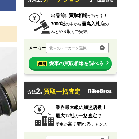
方法
出品前
買取相場
に
が分かる！
3000社
最高入札店
の中から
の
みとやり取りで完結。
メーカー
愛車のメーカーを選択
愛車の買取相場を調べる
無料
2.
買取一括査定
方法
業界最大級の加盟店数！
最大12社
一括査定
の
で
高く売れる
愛車が
チャンス