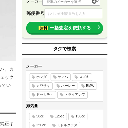
メーカー
郵便番号
一括査定を依頼する
無料
タグで検索
メーカー
ハ、カ
ェック
ホンダ
ヤマハ
スズキ
ってい
カワサキ
ハーレー
BMW
ドゥカティ
トライアンフ
排気量
50cc
125cc
150cc
純正キ
250cc
ミドルクラス