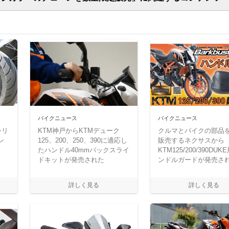
バイクニュース
バイクニュース
シリ
KTM神戸からKTMデューク
クルマとバイクの部品
ン
125、200、250、390に適応し
販売するネクサスから
たハンドル40mmバックスライ
KTM125/200/390DU
ドキットが発売された
ンドルガードが発売さ