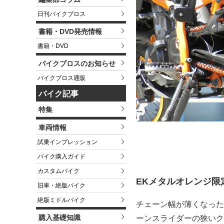
日刊バイクブロス
書籍・DVD発売情報
書籍・DVD
バイクブロスのお知らせ
バイクブロス通販
バイク記事
特集
車両情報
試乗インプレッション
バイク購入ガイド
カスタムバイク
EKメタルオレンジ限
旧車・絶版バイク
絶版ミドルバイク
チェーン幅が薄くなったE
購入基礎知識
ーンスライダーの狭いクリ