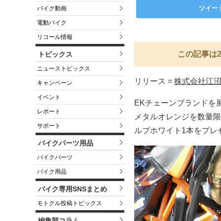
ツイー
バイク動画
電動バイク
リコール情報
この記事は2
トピックス
ニューストピックス
リリース =
株式会社江
キャンペーン
イベント
EKチェーンブランドを展
レポート
メタルオレンジを数量限
サポート
ルブホワイト1本をプレ
バイクパーツ用品
バイクパーツ
バイク用品
バイク専用SNSまとめ
モトクル投稿トピックス
編集部コラム