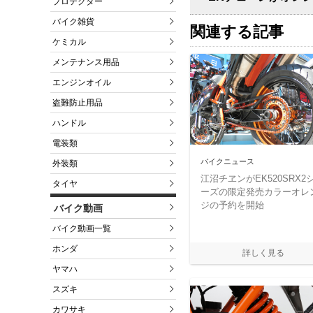
プロテクター
バイク雑貨
関連する記事
ケミカル
メンテナンス用品
エンジンオイル
盗難防止用品
ハンドル
電装類
バイクニュース
外装類
江沼チヱンがEK520SRX2
タイヤ
ーズの限定発売カラーオレ
ジの予約を開始
バイク動画
バイク動画一覧
ホンダ
ヤマハ
スズキ
カワサキ