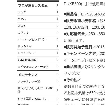
DUKE690にまで使用
プロが造るカスタム
ホンダ
■商品名
／EK 520SR
ヤマハ
■販売希望小売価格
（税
スズキ
110L 16,632円、120L 1
カワサキ
■対応排気量
／250～6
ハーレーダビッドソン
い頂けます。
ドゥカティ
■販売開始予定日
／20
トライアンフ
■キャンペーン内容
／2
イトを1本プレゼント致
BMW Motorrad
■商品説明
／QXリング
ロイヤルエンフィールド
リップ式）
メンテナンス
■その他
／
メンテナンス一覧
※数量限定での発売とな
サンメカのためのツール100
選
※上記排気量は650㏄迄
セット工具の次はこれ!!
※チェーンに付属する継