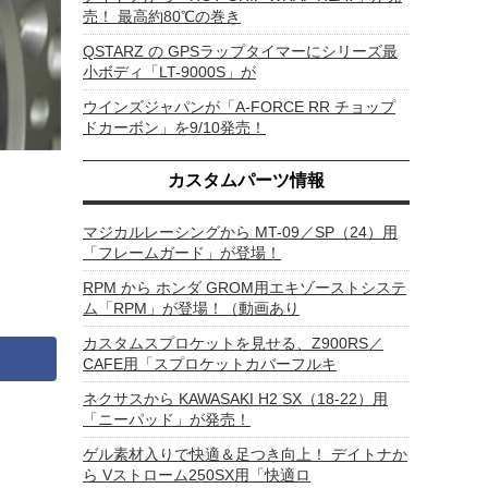
売！ 最高約80℃の巻き
QSTARZ の GPSラップタイマーにシリーズ最
小ボディ「LT-9000S」が
ウインズジャパンが「A-FORCE RR チョップ
ドカーボン」を9/10発売！
カスタムパーツ情報
マジカルレーシングから MT-09／SP（24）用
「フレームガード」が登場！
RPM から ホンダ GROM用エキゾーストシステ
ム「RPM」が登場！（動画あり
カスタムスプロケットを見せる、Z900RS／
CAFE用「スプロケットカバーフルキ
ネクサスから KAWASAKI H2 SX（18-22）用
「ニーパッド」が発売！
ゲル素材入りで快適＆足つき向上！ デイトナか
ら Vストローム250SX用「快適ロ