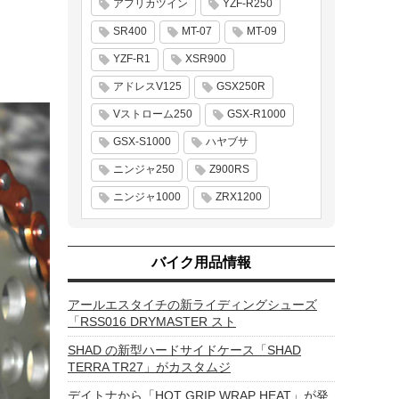
アフリカツイン
YZF-R250
SR400
MT-07
MT-09
YZF-R1
XSR900
アドレスV125
GSX250R
Vストローム250
GSX-R1000
GSX-S1000
ハヤブサ
ニンジャ250
Z900RS
ニンジャ1000
ZRX1200
バイク用品情報
アールエスタイチの新ライディングシューズ
「RSS016 DRYMASTER スト
SHAD の新型ハードサイドケース「SHAD
TERRA TR27」がカスタムジ
デイトナから「HOT GRIP WRAP HEAT」が発