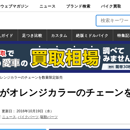
ウェブマガジン
ニュース
ブランド検索
バイク買取
バイクブロス・
原付＆ミニバイ
スポーツ＆ネイ
アメリカン＆ツ
ビッグスクータ
オフロード
バージンハーレ
バージンBMW
バージンドゥカ
バージントライ
ニュース
車両情報
イベント
キャンペ
トピック
バイク用
バイクパ
書籍・
サポート
お知らせ
ブランドを検
ブランドボイ
バイク買取
マガジンズ
ク
キッド
アラー
ー
ー
ティ
アンフ
TOP
ーン
ス
品
ーツ
DVD
索
ス
入ガイド
足つき比較
カスタム
絶版ミドルバイク
特集記
入ガイド
ンダ
マハ
ズキ
ワサキ
カスタム
ホンダ
ヤマハ
スズキ
カワサキ
道の駅調査隊
ツーリング情報局
日本の道50選
国道めぐり
林道ツーリング
絶版ミドルバイク
ホンダ
ヤマハ
スズキ
カワサキ
覧
一覧
一覧
オレンジカラーのチェーンを数量限定販売
ンがオレンジカラーのチェーン
 更新日： 2016年10月19日（水）
:
ニュース
,
バイクパーツ
,
駆動パーツ