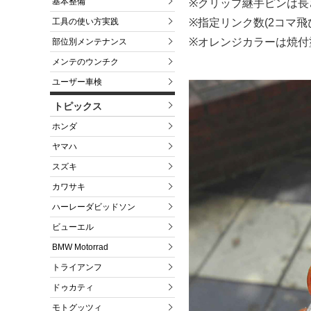
基本整備
※クリップ継手ピンは長さ
※指定リンク数(2コマ飛
工具の使い方実践
※オレンジカラーは焼付
部位別メンテナンス
メンテのウンチク
ユーザー車検
トピックス
ホンダ
ヤマハ
スズキ
カワサキ
ハーレーダビッドソン
ビューエル
BMW Motorrad
トライアンフ
ドゥカティ
モトグッツィ