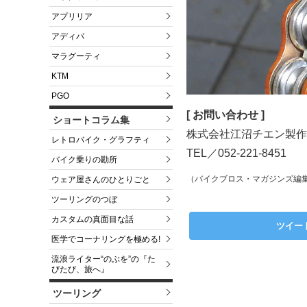
アプリリア
アディバ
マラグーティ
KTM
PGO
[ お問い合わせ ]
ショートコラム集
株式会社江沼チエン製作
レトロバイク・グラフティ
TEL／052-221-8451
バイク乗りの勘所
（バイクブロス・マガジンズ編
ウェア屋さんのひとりごと
ツーリングのつぼ
カスタムの真面目な話
ツイー
医学でコーナリングを極める!
流浪ライター“のぶを”の『た
びたび、旅へ』
ツーリング