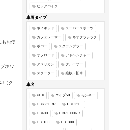
ビッグバイク
車両タイプ
ネイキッド
スーパースポーツ
カフェレーサー
ネオクラシック
0にもお使
ボバー
スクランブラー
オフロード
アドベンチャー
アメリカン
クルーザー
ルブホワ
スクーター
絶版・旧車
KJ（ク
車名
PCX
エイプ50
モンキー
CBR250RR
CRF250F
CB400
CBR1000RR
CB1100
CB1300