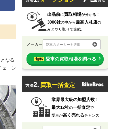
方法
出品前
買取相場
に
が分かる！
3000社
最高入札店
の中から
の
みとやり取りで完結。
メーカー
愛車のメーカーを選択
愛車の買取相場を調べる
無料
ーとなる
チェーン
2.
買取一括査定
方法
業界最大級の加盟店数！
最大12社
一括査定
の
で
高く売れる
愛車が
チャンス