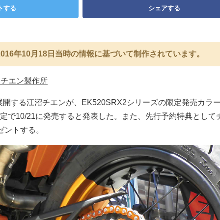
トする
シェアする
016年10月18日当時の情報に基づいて制作されています。
沼チエン製作所
開する江沼チエンが、EK520SRX2シリーズの限定発売カラ
定で10/21に発売すると発表した。また、先行予約特典として
ゼントする。