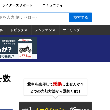
ライダーズサポート
コミュニティ
ライダーズサポート
バイク輸送
バイクガレージライ
バイク車両保険
ロードサービス
バイク試乗
コミュニティ
日記
ツーリング
カスタム
TOP
フ
TOP
事
トピックス
メンテナンス
ツーリング
トピックス
ホンダ
ヤマハ
スズキ
カワサキ
ハーレーダ
BMW
ドゥカティ
トライアン
メンテナンス
基本整備
部位別メンテ
工具の使い方
ツール100選
メンテのうん
一覧
ビッドソン
フ
一覧
ちく
を数
乗換
愛車を売却して
しませんか？
２つの売却方法から選択可能！
1.
オークション