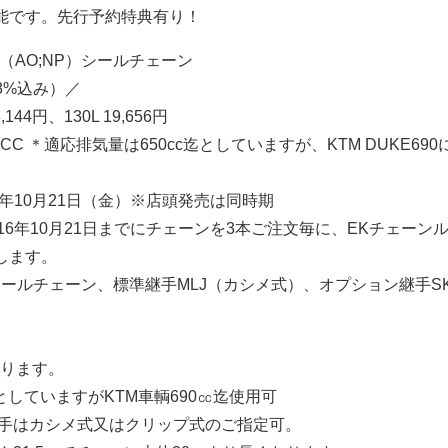
可能です。先行予約特典有り！
-X2（AO;NP）シールチェーン
8%込み）／
8,144円、130L 19,656円
50CC ＊適応排気量は650cc迄としていますが、KTM DUKE69
16年10月21日（金）※店頭発売は同時期
016年10月21日までにチェーンを3本ご注文毎に、EKチェーン
します。
シールチェーン、標準継手MLJ（カシメ式）、オプション継手S
ります。
としていますがKTM車輌690㏄迄使用可
手はカシメ式又はクリップ式のご指定可。