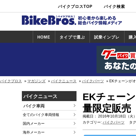
バイクブロスTOP
バイク検索
中古バイ
カタログ検
ショップ検
ク・新車検
索
索
索
HOME
タイプで選ぶ
試乗インプレ
購
スポーツ＆ネ
原付＆ミニバ
アメリカン＆
ビッグスクー
オフロード
試乗インプレ
ホンダ
ヤマハ
スズキ
カワサキ
ハーレー
BMW
トライアンフ
ドゥカティ
購
ホ
ヤ
ス
カ
イキッド
イク
クルーザー
ター
一覧
一
バイクブロス
マガジンズ
バイクニュース
バイクパーツ
EKチェーンが
EKチェー
バイクニュース
量限定販売
バイク車両
全てのバイク車両情報
掲載日： 2016年10月18日（火）
カテゴリー:
バイクパーツ
タグ
国内メーカー
海外メーカー