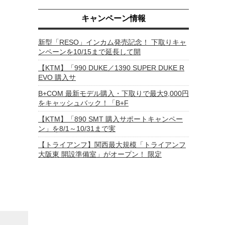
キャンペーン情報
新型「RESO」インカム発売記念！ 下取りキャ
ンペーンを10/15まで延長して開
【KTM】「990 DUKE／1390 SUPER DUKE R
EVO 購入サ
B+COM 最新モデル購入・下取りで最大9,000円
をキャッシュバック！「B+F
【KTM】「890 SMT 購入サポートキャンペー
ン」を8/1～10/31まで実
【トライアンフ】関西最大規模「トライアンフ
大阪東 開設準備室」がオープン！ 限定