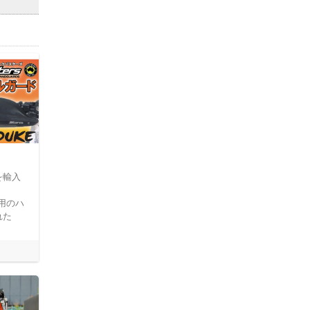
を輸入
KE用のハ
れた