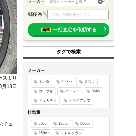
メーカー
郵便番号
一括査定を依頼する
無料
タグで検索
メーカー
ースより
ホンダ
ヤマハ
スズキ
10月18日
カワサキ
ハーレー
BMW
ドゥカティ
トライアンフ
排気量
5のチェ
50cc
125cc
150cc
250cc
ミドルクラス