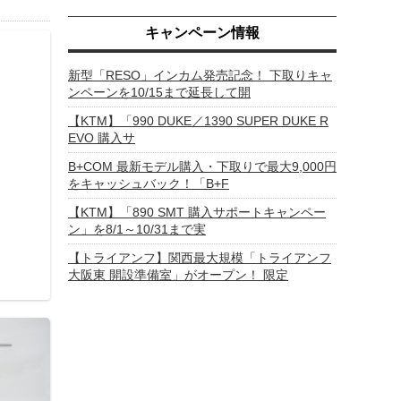
キャンペーン情報
新型「RESO」インカム発売記念！ 下取りキャ
ンペーンを10/15まで延長して開
【KTM】「990 DUKE／1390 SUPER DUKE R
EVO 購入サ
B+COM 最新モデル購入・下取りで最大9,000円
をキャッシュバック！「B+F
【KTM】「890 SMT 購入サポートキャンペー
ン」を8/1～10/31まで実
【トライアンフ】関西最大規模「トライアンフ
大阪東 開設準備室」がオープン！ 限定