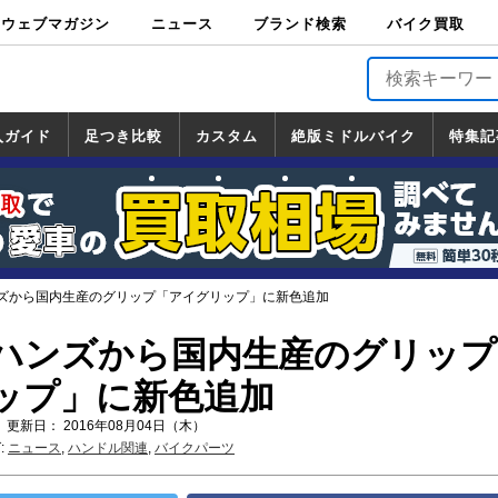
ウェブマガジン
ニュース
ブランド検索
バイク買取
バイクブロス・
原付＆ミニバイ
スポーツ＆ネイ
アメリカン＆ツ
ビッグスクータ
オフロード
バージンハーレ
バージンBMW
バージンドゥカ
バージントライ
ニュース
車両情報
イベント
キャンペ
トピック
バイク用
バイクパ
書籍・
サポート
お知らせ
ブランドを検
ブランドボイ
バイク買取
マガジンズ
ク
キッド
アラー
ー
ー
ティ
アンフ
TOP
ーン
ス
品
ーツ
DVD
索
ス
入ガイド
足つき比較
カスタム
絶版ミドルバイク
特集記
入ガイド
ンダ
マハ
ズキ
ワサキ
カスタム
ホンダ
ヤマハ
スズキ
カワサキ
道の駅調査隊
ツーリング情報局
日本の道50選
国道めぐり
林道ツーリング
絶版ミドルバイク
ホンダ
ヤマハ
スズキ
カワサキ
覧
一覧
一覧
ズから国内生産のグリップ「アイグリップ」に新色追加
ハンズから国内生産のグリップ
ップ」に新色追加
 更新日： 2016年08月04日（木）
:
ニュース
,
ハンドル関連
,
バイクパーツ