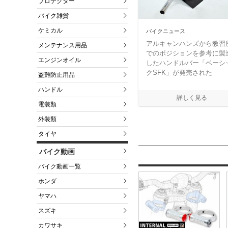
プロテクター
バイク雑貨
ケミカル
バイクニュース
アルキャンハンズから教習
メンテナンス用品
でのポジションを参考に製
エンジンオイル
したハンドルバー「ベーシ
クSFK」が発売された
盗難防止用品
ハンドル
電装類
外装類
タイヤ
バイク動画
バイク動画一覧
ホンダ
ヤマハ
スズキ
カワサキ