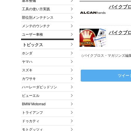
基本整備
バイクブ
工具の使い方実践
部位別メンテナンス
メンテのウンチク
バイクブ
ユーザー車検
トピックス
ホンダ
（バイクブロス・マガジンズ編
ヤマハ
スズキ
ツイー
カワサキ
ハーレーダビッドソン
ビューエル
BMW Motorrad
トライアンフ
ドゥカティ
モトグッツィ