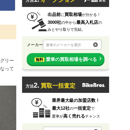
方法
出品前
買取相場
に
が分かる！
3000社
最高入札店
の中から
の
みとやり取りで完結。
メーカー
愛車のメーカーを選択
愛車の買取相場を調べる
無料
グリー
なって
2.
買取一括査定
方法
業界最大級の加盟店数！
最大12社
一括査定
の
で
高く売れる
愛車が
チャンス