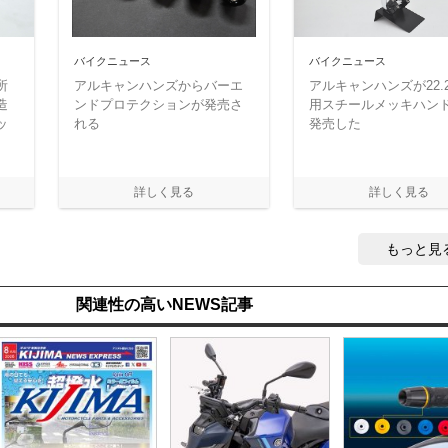
バイクニュース
バイクニュース
所
アルキャンハンズからバーエ
アルキャンハンズが22.
造
ンドプロテクションが発売さ
用スチールメッキハン
ッ
れる
発売した
もっと見
関連性の高いNEWS記事