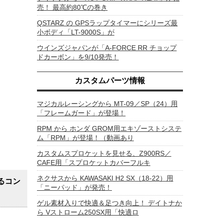
売！ 最高約80℃の巻き
QSTARZ の GPSラップタイマーにシリーズ最
小ボディ「LT-9000S」が
ウインズジャパンが「A-FORCE RR チョップ
ドカーボン」を9/10発売！
カスタムパーツ情報
マジカルレーシングから MT-09／SP（24）用
「フレームガード」が登場！
RPM から ホンダ GROM用エキゾーストシステ
ム「RPM」が登場！（動画あり
カスタムスプロケットを見せる、Z900RS／
CAFE用「スプロケットカバーフルキ
ネクサスから KAWASAKI H2 SX（18-22）用
るコン
「ニーパッド」が発売！
ゲル素材入りで快適＆足つき向上！ デイトナか
ら Vストローム250SX用「快適ロ