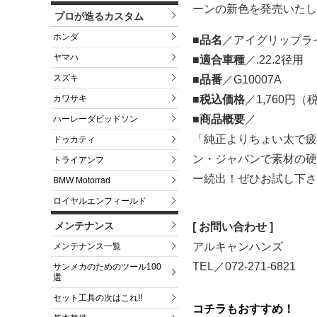
ーンの新色を発売いたし
プロが造るカスタム
ホンダ
■品名
／アイグリップラ
ヤマハ
■適合車種
／.22.2径用
スズキ
■品番
／G10007A
■税込価格
／1,760円（
カワサキ
■商品概要
／
ハーレーダビッドソン
「純正よりちょい太で疲
ドゥカティ
ン・ジャパンで素材の硬
トライアンフ
ー続出！ぜひお試し下さ
BMW Motorrad
ロイヤルエンフィールド
メンテナンス
[ お問い合わせ ]
アルキャンハンズ
メンテナンス一覧
TEL／072-271-6821
サンメカのためのツール100
選
セット工具の次はこれ!!
コチラもおすすめ！