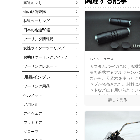
関連する記事
国道めぐり
道の駅調査隊
林道ツーリング
日本の名道50選
ツーリング情報局
女性ライダーツーリング
お助けツーリングアイテム
バイクニュース
カスタムパーツにおける機
ツーリングレポート
美を追求するアルキャンハ
用品インプレ
ズから、天然木を使ったグ
ップが発売された。材料は
ツーリング用品
ットなどにも用いられてい
ヘルメット
という「トネリコ」という
で、自然素材ならではのや
アパレル
しいタッチと握り心地が魅
アイウェア
だという。
フットギア
グローブ