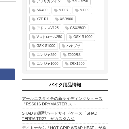
アフリカツイン
YZF-R250
SR400
MT-07
MT-09
YZF-R1
XSR900
アドレスV125
GSX250R
Vストローム250
GSX-R1000
GSX-S1000
ハヤブサ
ニンジャ250
Z900RS
ニンジャ1000
ZRX1200
バイク用品情報
アールエスタイチの新ライディングシューズ
「RSS016 DRYMASTER スト
SHAD の新型ハードサイドケース「SHAD
TERRA TR27」がカスタムジ
デイトナから「HOT GRIP WRAP HEAT」が発