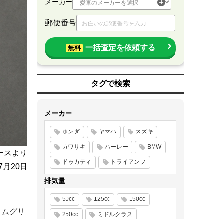
メーカー
郵便番号
一括査定を依頼する
無料
タグで検索
メーカー
ホンダ
ヤマハ
スズキ
カワサキ
ハーレー
BMW
ースより
ドゥカティ
トライアンフ
年7月20日
排気量
50cc
125cc
150cc
イムグリ
250cc
ミドルクラス