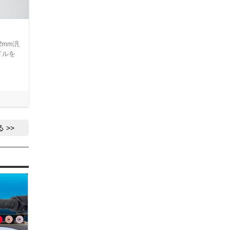
2mm汎
ドルを
る