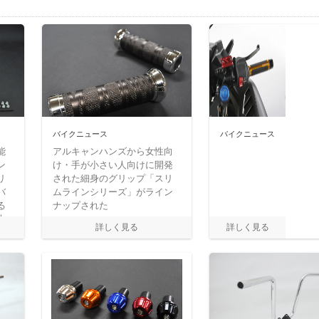
バイクニュース
バイクニュース
能
アルキャンハンズから女性向
ン
け・手が小さい人向けに開発
リ
された細身のグリップ「スリ
バ
ムラインシリーズ」がライン
る
ナップされた
木
さ
力