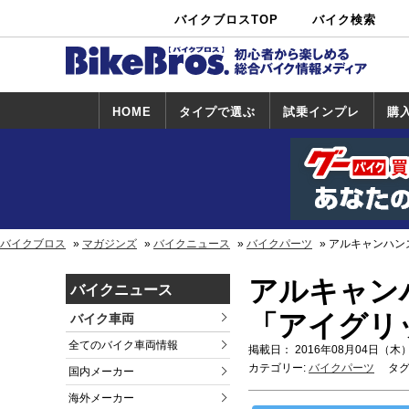
バイクブロスTOP
バイク検索
中古バイ
カタログ検
ショップ検
ク・新車検
索
索
索
HOME
タイプで選ぶ
試乗インプレ
購
スポーツ＆ネ
原付＆ミニバ
アメリカン＆
ビッグスクー
オフロード
試乗インプレ
ホンダ
ヤマハ
スズキ
カワサキ
ハーレー
BMW
トライアンフ
ドゥカティ
購
ホ
ヤ
ス
カ
イキッド
イク
クルーザー
ター
一覧
一
バイクブロス
マガジンズ
バイクニュース
バイクパーツ
アルキャンハン
アルキャン
バイクニュース
「アイグリ
バイク車両
全てのバイク車両情報
掲載日： 2016年08月04日（木）
カテゴリー:
バイクパーツ
タグ
国内メーカー
海外メーカー