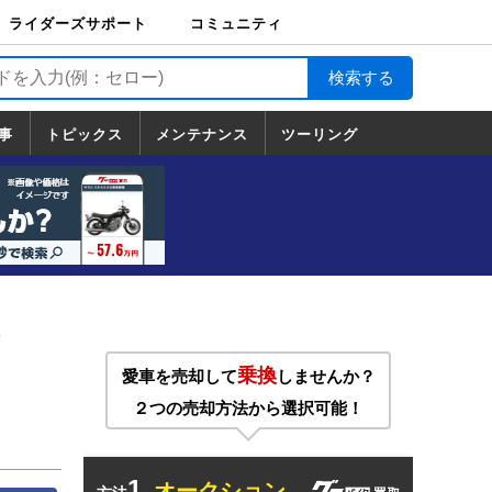
ライダーズサポート
コミュニティ
ライダーズサポート
バイク輸送
バイクガレージライ
バイク車両保険
ロードサービス
バイク試乗
コミュニティ
日記
ツーリング
カスタム
TOP
フ
TOP
事
トピックス
メンテナンス
ツーリング
トピックス
ホンダ
ヤマハ
スズキ
カワサキ
ハーレーダ
BMW
ドゥカティ
トライアン
メンテナンス
基本整備
部位別メンテ
工具の使い方
ツール100選
メンテのうん
一覧
ビッドソン
フ
一覧
ちく
乗換
愛車を売却して
しませんか？
２つの売却方法から選択可能！
1.
オークション