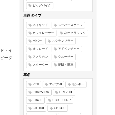
ビッグバイク
車両タイプ
ネイキッド
スーパースポーツ
カフェレーサー
ネオクラシック
ボバー
スクランブラー
オフロード
アドベンチャー
ド・イ
アメリカン
クルーザー
ピータ
スクーター
絶版・旧車
車名
PCX
エイプ50
モンキー
CBR250RR
CRF250F
CB400
CBR1000RR
CB1100
CB1300