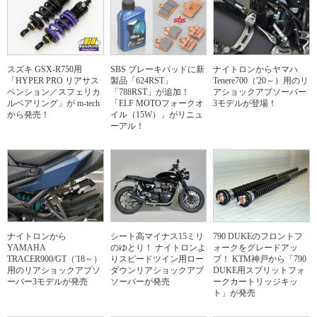
スズキ GSX-R750用
SBS ブレーキパッドに新
ナイトロンからヤマハ
「HYPER PRO リアサス
製品「624RST」
Tenere700（'20～）用のリ
ペンション／スフェリカ
「788RST」が追加！
アショックアブソーバー
ルベアリング」が m-tech
「ELF MOTOフォークオ
3モデルが登場！
から発売！
イル（15W）」がリニュ
ーアル！
ナイトロンから
シート高マイナス15ミリ
790 DUKEのフロントフ
YAMAHA
のゆとり！ ナイトロンよ
ォークをグレードアッ
TRACER900/GT（'18～）
りスピードツイン用ロー
プ！ KTM神戸から「790
用のリアショックアブソ
ダウンリアショックアブ
DUKE用スプリットフォ
ーバー3モデルが発売
ソーバーが発売
ークカートリッジキッ
ト」が発売