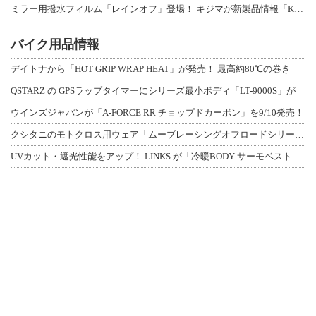
ミラー用撥水フィルム「レインオフ」登場！ キジマが新製品情報「KIJIMA NE
バイク用品情報
デイトナから「HOT GRIP WRAP HEAT」が発売！ 最高約80℃の巻き
QSTARZ の GPSラップタイマーにシリーズ最小ボディ「LT-9000S」が
ウインズジャパンが「A-FORCE RR チョップドカーボン」を9/10発売！
クシタニのモトクロス用ウェア「ムーブレーシングオフロードシリーズ」3アイテムが登
UVカット・遮光性能をアップ！ LINKS が「冷暖BODY サーモベスト」改良