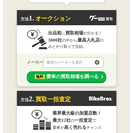
1.
オークション
方法
出品前
買取相場
に
が分かる！
3000社
最高入札店
の中から
の
みとやり取りで完結。
メーカー
愛車のメーカーを選択
愛車の買取相場を調べる
無料
2.
買取一括査定
方法
業界最大級の加盟店数！
最大12社
一括査定
の
で
高く売れる
愛車が
チャンス