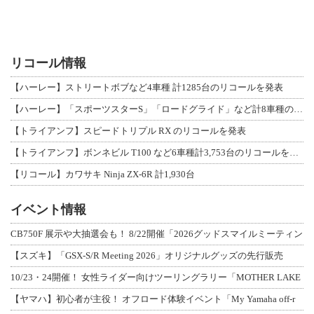
リコール情報
【ハーレー】ストリートボブなど4車種 計1285台のリコールを発表
【ハーレー】「スポーツスターS」「ロードグライド」など計8車種のリコールを発表
【トライアンフ】スピードトリプル RX のリコールを発表
【トライアンフ】ボンネビル T100 など6車種計3,753台のリコールを発表
【リコール】カワサキ Ninja ZX-6R 計1,930台
イベント情報
CB750F 展示や大抽選会も！ 8/22開催「2026グッドスマイルミーティン
【スズキ】「GSX-S/R Meeting 2026」オリジナルグッズの先行販売
10/23・24開催！ 女性ライダー向けツーリングラリー「MOTHER LAKE
【ヤマハ】初心者が主役！ オフロード体験イベント「My Yamaha off-r