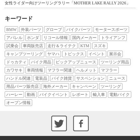
女性ライダー向けツーリングラリー「MOTHER LAKE RALLY 2026」
キーワード
BMW
外装パーツ
グローブ
バイクパーツ
モータースポーツ
アパレル
ホンダ
リコール情報
国内メーカー
トライアンフ
試乗会
車両販売店
走行＆ライテク
KTM
スズキ
キャンプツーリング
ヤマハ
トピックス
イベント
展示会
ドゥカティ
バイク用品
ピックアップニュース
ツーリング用品
カワサキ
車両情報
マフラー関連
ヘルメット
マフラー
ハンドル関連
電装品
バイク雑貨
サスペンション
ニュース
用品パーツ販売店
海外メーカー
キャンペーン
ツーリング
ハーレー
動画
バイクイベント
レポート
輸入車
電動バイク
オープン情報