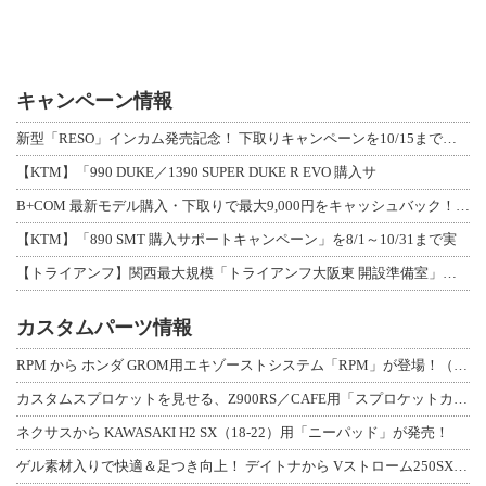
キャンペーン情報
新型「RESO」インカム発売記念！ 下取りキャンペーンを10/15まで延長して開
【KTM】「990 DUKE／1390 SUPER DUKE R EVO 購入サ
B+COM 最新モデル購入・下取りで最大9,000円をキャッシュバック！「B+F
【KTM】「890 SMT 購入サポートキャンペーン」を8/1～10/31まで実
【トライアンフ】関西最大規模「トライアンフ大阪東 開設準備室」がオープン！ 限定
カスタムパーツ情報
RPM から ホンダ GROM用エキゾーストシステム「RPM」が登場！（動画あり
カスタムスプロケットを見せる、Z900RS／CAFE用「スプロケットカバーフルキ
ネクサスから KAWASAKI H2 SX（18-22）用「ニーパッド」が発売！
ゲル素材入りで快適＆足つき向上！ デイトナから Vストローム250SX用「快適ロ