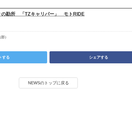
の勘所 「TZキャリパー」 モトRIDE
集部）
トする
シェアする
NEWSのトップに戻る