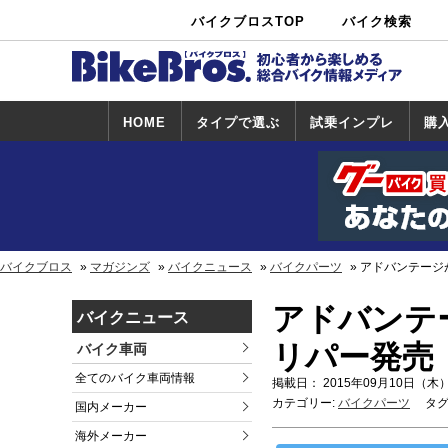
バイクブロスTOP
バイク検索
中古バイ
カタログ検
ショップ検
ク・新車検
索
索
索
HOME
タイプで選ぶ
試乗インプレ
購
スポーツ＆ネ
原付＆ミニバ
アメリカン＆
ビッグスクー
オフロード
試乗インプレ
ホンダ
ヤマハ
スズキ
カワサキ
ハーレー
BMW
トライアンフ
ドゥカティ
購
ホ
ヤ
ス
カ
イキッド
イク
クルーザー
ター
一覧
一
バイクブロス
マガジンズ
バイクニュース
バイクパーツ
アドバンテージが
アドバンテー
バイクニュース
リパー発売
バイク車両
全てのバイク車両情報
掲載日： 2015年09月10日（木）
カテゴリー:
バイクパーツ
タグ
国内メーカー
海外メーカー