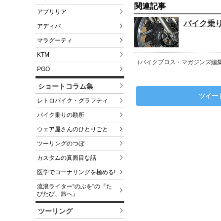
関連記事
アプリリア
バイク乗り
アディバ
マラグーティ
KTM
（バイクブロス・マガジンズ編
PGO
ショートコラム集
ツイー
レトロバイク・グラフティ
バイク乗りの勘所
ウェア屋さんのひとりごと
ツーリングのつぼ
カスタムの真面目な話
医学でコーナリングを極める!
流浪ライター“のぶを”の『た
びたび、旅へ』
ツーリング