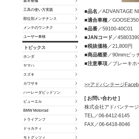
基本整備
工具の使い方実践
■
品名
／ADVANTAGE N
部位別メンテナンス
■
適合車種
／GOOSE350
メンテのウンチク
■
品番
／59100-40C01
ユーザー車検
■
JANコード
／4580339
■
税抜価格
／21,800円
トピックス
■
商品概要
／90mmピッ
ホンダ
■
注意事項
／ブレーキホ
ヤマハ
スズキ
カワサキ
>>アドバンテージFace
ハーレーダビッドソン
[ お問い合わせ ]
ビューエル
株式会社アドバンテージ
BMW Motorrad
TEL／06-6412-6145
トライアンフ
FAX／06-6418-8046
ドゥカティ
モトグッツィ