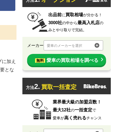
方法
出品前
買取相場
に
が分かる！
3000社
最高入札店
の中から
の
みとやり取りで完結。
メーカー
愛車のメーカーを選択
愛車の買取相場を調べる
無料
プに加え
要とな
2.
買取一括査定
方法
業界最大級の加盟店数！
最大12社
一括査定
の
で
高く売れる
愛車が
チャンス