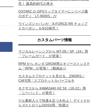
売！ 最高約80℃の巻き
QSTARZ の GPSラップタイマーにシリーズ最
小ボディ「LT-9000S」が
ウインズジャパンが「A-FORCE RR チョップ
ドカーボン」を9/10発売！
カスタムパーツ情報
マジカルレーシングから MT-09／SP（24）用
「フレームガード」が登場！
RPM から ホンダ GROM用エキゾーストシステ
ム「RPM」が登場！（動画あり
カスタムスプロケットを見せる、Z900RS／
CAFE用「スプロケットカバーフルキ
ネクサスから KAWASAKI H2 SX（18-22）用
「ニーパッド」が発売！
ゲル素材入りで快適＆足つき向上！ デイトナか
ら Vストローム250SX用「快適ロ