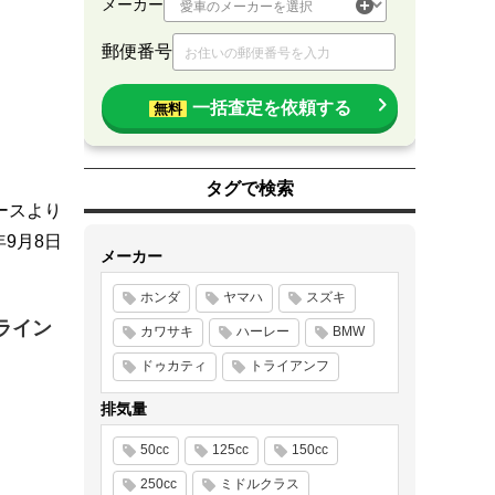
メーカー
郵便番号
一括査定を依頼する
無料
タグで検索
ースより
年9月8日
メーカー
ホンダ
ヤマハ
スズキ
ライン
カワサキ
ハーレー
BMW
ドゥカティ
トライアンフ
排気量
50cc
125cc
150cc
250cc
ミドルクラス