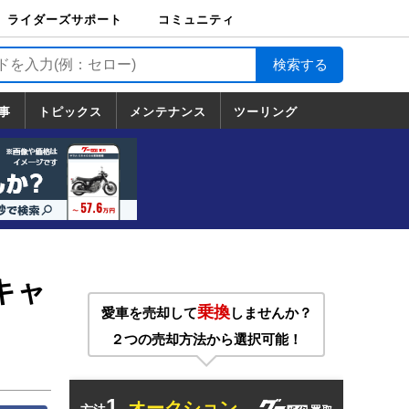
ライダーズサポート
コミュニティ
ライダーズサポート
バイク輸送
バイクガレージライ
バイク車両保険
ロードサービス
バイク試乗
コミュニティ
日記
ツーリング
カスタム
TOP
フ
TOP
事
トピックス
メンテナンス
ツーリング
トピックス
ホンダ
ヤマハ
スズキ
カワサキ
ハーレーダ
BMW
ドゥカティ
トライアン
メンテナンス
基本整備
部位別メンテ
工具の使い方
ツール100選
メンテのうん
一覧
ビッドソン
フ
一覧
ちく
キャ
乗換
愛車を売却して
しませんか？
２つの売却方法から選択可能！
1.
オークション