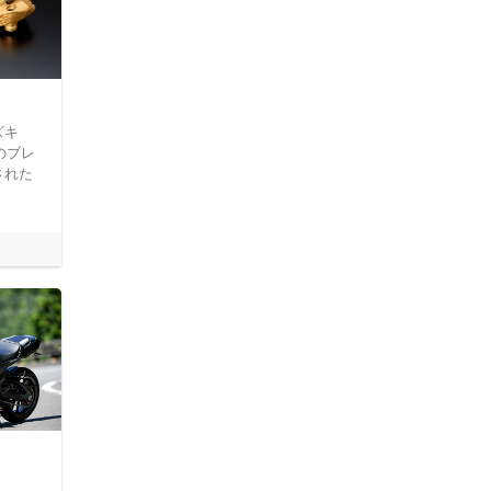
ズキ
用のブレ
された