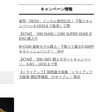
キャンペーン情報
新型「RESO」インカム発売記念！ 下取りキャ
ンペーンを10/15まで延長して開
【KTM】「990 DUKE／1390 SUPER DUKE R
EVO 購入サ
B+COM 最新モデル購入・下取りで最大9,000円
をキャッシュバック！「B+F
【KTM】「890 SMT 購入サポートキャンペー
ン」を8/1～10/31まで実
【トライアンフ】関西最大規模「トライアンフ
大阪東 開設準備室」がオープン！ 限定