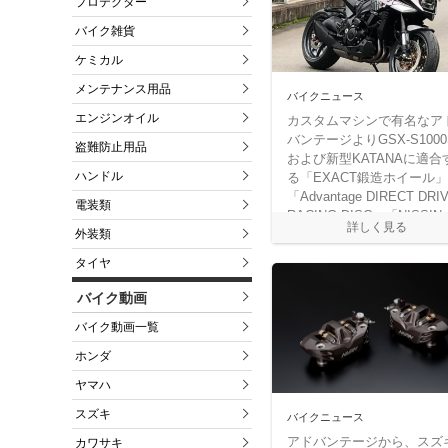
プロテクター
バイク雑貨
ケミカル
メンテナンス用品
バイクニュース
エンジンオイル
カスタムマシンで有名なア
バンテージよりGSX-S1000
盗難防止用品
および新型KATANAに適合
ハンドル
る「EXACT鍛造ホイール」
「Advantage DIRECT DRI
電装類
RACING DISC」「NISSIN
4Pot RADIALFITキャリパ
外装類
が販売中だ。
タイヤ
バイク動画
バイク動画一覧
ホンダ
ヤマハ
スズキ
バイクニュース
アドバンテージから、スズ
カワサキ