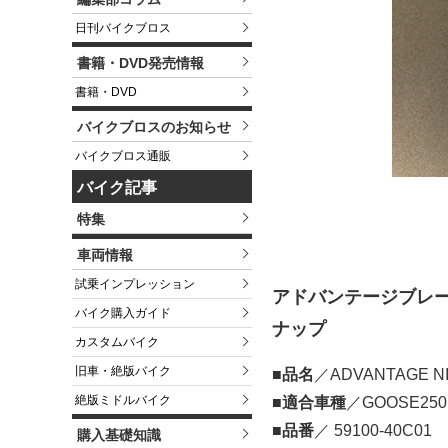
日刊バイクブロス
書籍・DVD発売情報
書籍・DVD
バイクブロスのお知らせ
バイクブロス通販
バイク記事
特集
車両情報
試乗インプレッション
アドバンテージブレーキ
バイク購入ガイド
ナップ
カスタムバイク
旧車・絶版バイク
■
品名
／ADVANTAGE N
絶版ミドルバイク
■
適合車種
／GOOSE250
■
品番
／ 59100-40C01
購入基礎知識