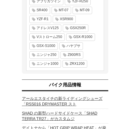
アフリカツイン
YZF-R250
SR400
MT-07
MT-09
YZF-R1
XSR900
アドレスV125
GSX250R
Vストローム250
GSX-R1000
GSX-S1000
ハヤブサ
ニンジャ250
Z900RS
ニンジャ1000
ZRX1200
バイク用品情報
アールエスタイチの新ライディングシューズ
「RSS016 DRYMASTER スト
SHAD の新型ハードサイドケース「SHAD
TERRA TR27」がカスタムジ
デイトナから「HOT GRIP WRAP HEAT」が発