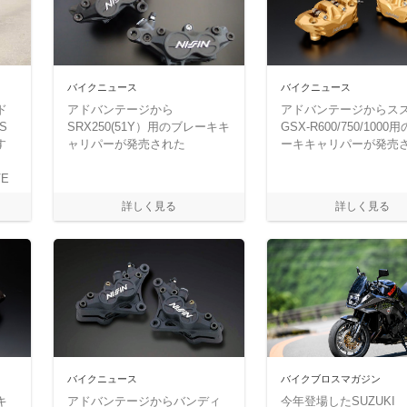
バイクニュース
バイクニュース
ド
アドバンテージから
アドバンテージからス
S
SRX250(51Y）用のブレーキキ
GSX-R600/750/1000
す
ャリパーが発売された
ーキキャリパーが発売
VE
ー」
バイクニュース
バイクブロスマガジン
キ
アドバンテージからバンディ
今年登場したSUZUKI