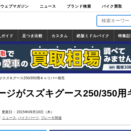
ウェブマガジン
ニュース
ブランド検索
バイク買取
バイクブロス・
原付＆ミニバイ
スポーツ＆ネイ
アメリカン＆ツ
ビッグスクータ
オフロード
バージンハーレ
バージンBMW
バージンドゥカ
バージントライ
ニュース
車両情報
イベント
キャンペ
トピック
バイク用
バイクパ
書籍・
サポート
お知らせ
ブランドを検
ブランドボイ
バイク買取
マガジンズ
ク
キッド
アラー
ー
ー
ティ
アンフ
TOP
ーン
ス
品
ーツ
DVD
索
ス
入ガイド
足つき比較
カスタム
絶版ミドルバイク
特集記
入ガイド
ンダ
マハ
ズキ
ワサキ
カスタム
ホンダ
ヤマハ
スズキ
カワサキ
道の駅調査隊
ツーリング情報局
日本の道50選
国道めぐり
林道ツーリング
絶版ミドルバイク
ホンダ
ヤマハ
スズキ
カワサキ
覧
一覧
一覧
スズキグース250/350用キャリパー発売
ジがスズキグース250/350用
 更新日： 2015年09月10日（木）
:
ニュース
,
バイクパーツ
,
ブレーキ関連