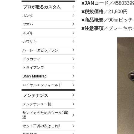
■
JANコード
／4580339
プロが造るカスタム
■
税抜価格
／21,800円
ホンダ
■
商品概要
／90㎜ピッチ
ヤマハ
■
注意事項
／ブレーキホ
スズキ
カワサキ
ハーレーダビッドソン
ドゥカティ
トライアンフ
BMW Motorrad
ロイヤルエンフィールド
メンテナンス
メンテナンス一覧
サンメカのためのツール100
選
セット工具の次はこれ!!