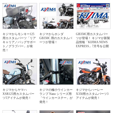
キジマからモンキー125
キジマからホンダ
GB350C用カスタムパー
用カスタムパーツ「リア
GB350C 用のカスタムパ
ツが登場！ キジマが新製
キャリア／バッグサポー
ーツが登場！
品情報「KIJIMA NEWS
ト／グラブバー」が発
EXPRESS」7月号を公開
売！
キジマからヤマハ
キジマの極小ウインカー
キジマからハーレー
XSR125用カスタムパー
ランプ Nano シリーズ用
X350用カスタムパーツ3
ツ5アイテムが発売！
「ウインカーステー」が
アイテムが発売！
発売！