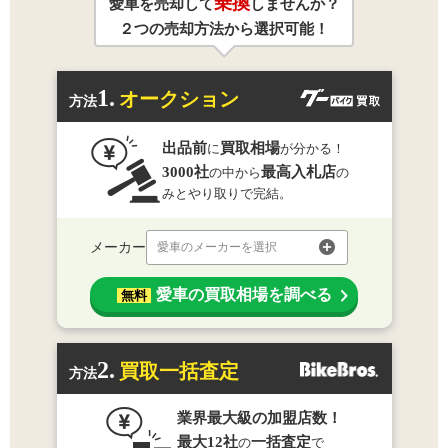
乗換
愛車を売却して
しませんか？
２つの売却方法から選択可能！
1.
オークション
方法
出品前
買取相場
に
が分かる！
3000社
最高入札店
の中から
の
みとやり取りで完結。
メーカー
愛車のメーカーを選択
愛車の買取相場を調べる
無料
2.
買取一括査定
方法
業界最大級の加盟店数！
最大12社
一括査定
の
で