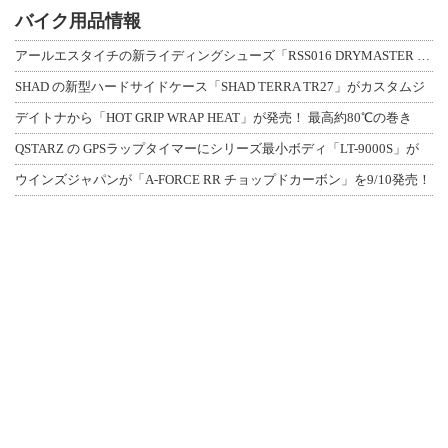
バイク用品情報
アールエスタイチの新ライディングシューズ「RSS016 DRYMASTER スト
SHAD の新型ハードサイドケース「SHAD TERRA TR27」がカスタムジ
デイトナから「HOT GRIP WRAP HEAT」が発売！ 最高約80℃の巻き
QSTARZ の GPSラップタイマーにシリーズ最小ボディ「LT-9000S」が
ウインズジャパンが「A-FORCE RR チョップドカーボン」を9/10発売！