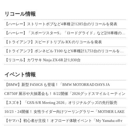
リコール情報
【ハーレー】ストリートボブなど4車種 計1285台のリコールを発表
【ハーレー】「スポーツスターS」「ロードグライド」など計8車種のリコールを発表
【トライアンフ】スピードトリプル RX のリコールを発表
【トライアンフ】ボンネビル T100 など6車種計3,753台のリコールを発表
【リコール】カワサキ Ninja ZX-6R 計1,930台
イベント情報
【BMW】新型 F450GS も登場！「BMW MOTORRAD DAYS JA
CB750F 展示や大抽選会も！ 8/22開催「2026グッドスマイルミーティン
【スズキ】「GSX-S/R Meeting 2026」オリジナルグッズの先行販売
10/23・24開催！ 女性ライダー向けツーリングラリー「MOTHER LAKE
【ヤマハ】初心者が主役！ オフロード体験イベント「My Yamaha off-r