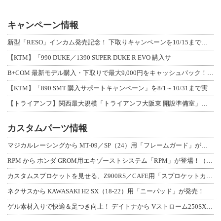
キャンペーン情報
新型「RESO」インカム発売記念！ 下取りキャンペーンを10/15まで延長して開
【KTM】「990 DUKE／1390 SUPER DUKE R EVO 購入サ
B+COM 最新モデル購入・下取りで最大9,000円をキャッシュバック！「B+F
【KTM】「890 SMT 購入サポートキャンペーン」を8/1～10/31まで実
【トライアンフ】関西最大規模「トライアンフ大阪東 開設準備室」がオープン！ 限定
カスタムパーツ情報
マジカルレーシングから MT-09／SP（24）用「フレームガード」が登場！
RPM から ホンダ GROM用エキゾーストシステム「RPM」が登場！（動画あり
カスタムスプロケットを見せる、Z900RS／CAFE用「スプロケットカバーフルキ
ネクサスから KAWASAKI H2 SX（18-22）用「ニーパッド」が発売！
ゲル素材入りで快適＆足つき向上！ デイトナから Vストローム250SX用「快適ロ