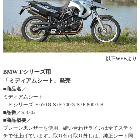
以下WEBより
BMW Fシリーズ用
「ミディアムシート」発売
■商品名
／
ミディアムシート
Ｆシリーズ Ｆ650ＧＳ/Ｆ700ＧＳ/Ｆ800ＧＳ
■品番
／S-3302
■商品概要
／
プレーン黒レザーを使用、縫い合わせラインは全てステッ
チで仕上げています。取り付け取り外しは、純正シート同