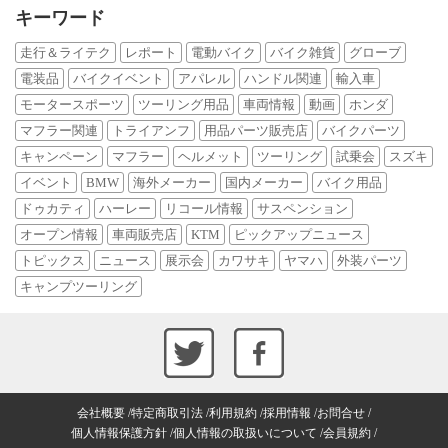
キーワード
走行＆ライテク
レポート
電動バイク
バイク雑貨
グローブ
電装品
バイクイベント
アパレル
ハンドル関連
輸入車
モータースポーツ
ツーリング用品
車両情報
動画
ホンダ
マフラー関連
トライアンフ
用品パーツ販売店
バイクパーツ
キャンペーン
マフラー
ヘルメット
ツーリング
試乗会
スズキ
イベント
BMW
海外メーカー
国内メーカー
バイク用品
ドゥカティ
ハーレー
リコール情報
サスペンション
オープン情報
車両販売店
KTM
ピックアップニュース
トピックス
ニュース
展示会
カワサキ
ヤマハ
外装パーツ
キャンプツーリング
会社概要
特定商取引法
利用規約
採用情報
お問合せ
個人情報保護方針
個人情報の取扱いについて
会員規約