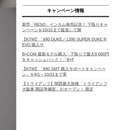
キャンペーン情報
新型「RESO」インカム発売記念！ 下取りキャ
ンペーンを10/15まで延長して開
【KTM】「990 DUKE／1390 SUPER DUKE R
EVO 購入サ
B+COM 最新モデル購入・下取りで最大9,000円
をキャッシュバック！「B+F
【KTM】「890 SMT 購入サポートキャンペー
ン」を8/1～10/31まで実
【トライアンフ】関西最大規模「トライアンフ
大阪東 開設準備室」がオープン！ 限定