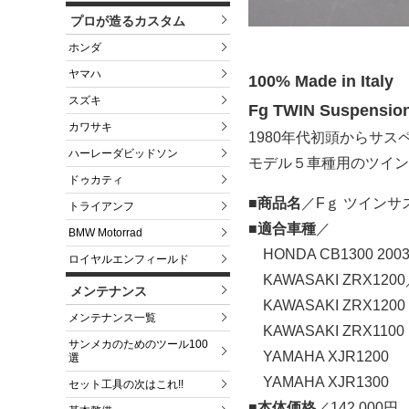
プロが造るカスタム
ホンダ
ヤマハ
100% Made in Italy
スズキ
Fg TWIN Suspensio
カワサキ
1980年代初頭からサ
ハーレーダビッドソン
モデル５車種用のツイン
ドゥカティ
■商品名
／Fｇ ツインサ
トライアンフ
■適合車種
／
BMW Motorrad
HONDA CB1300 200
ロイヤルエンフィールド
KAWASAKI ZRX1200
メンテナンス
KAWASAKI ZRX1200
メンテナンス一覧
KAWASAKI ZRX1100
サンメカのためのツール100
YAMAHA XJR1200
選
YAMAHA XJR1300
セット工具の次はこれ!!
■本体価格
／142,000円