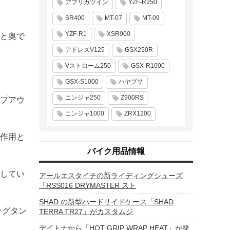
アフリカツイン
YZF-R250
SR400
MT-07
MT-09
YZF-R1
XSR900
と奥で
アドレスV125
GSX250R
Vストローム250
GSX-R1000
GSX-S1000
ハヤブサ
ニンジャ250
Z900RS
プアウ
ニンジャ1000
ZRX1200
作用と
バイク用品情報
してい
アールエスタイチの新ライディングシューズ
「RSS016 DRYMASTER スト
SHAD の新型ハードサイドケース「SHAD
ッグタン
TERRA TR27」がカスタムジ
デイトナから「HOT GRIP WRAP HEAT」が発