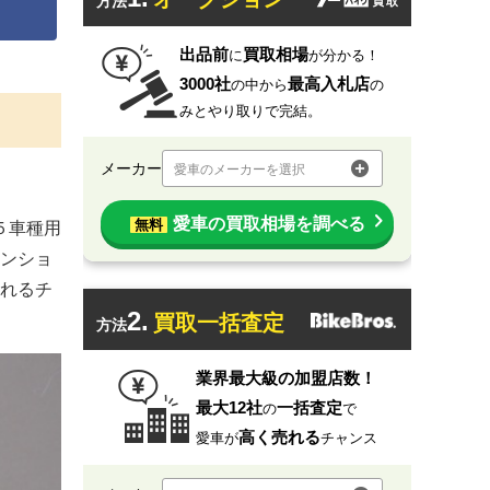
方法
出品前
買取相場
に
が分かる！
3000社
最高入札店
の中から
の
みとやり取りで完結。
メーカー
愛車のメーカーを選択
愛車の買取相場を調べる
無料
ル５車種用
ンショ
れるチ
2.
買取一括査定
方法
業界最大級の加盟店数！
最大12社
一括査定
の
で
高く売れる
愛車が
チャンス