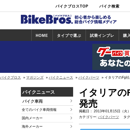
バイクブロスTOP
バイク検索
中古バイ
カタログ検
ショップ検
ク・新車検
索
索
索
HOME
タイプで選ぶ
試乗インプレ
購
スポーツ＆ネ
原付＆ミニバ
アメリカン＆
ビッグスクー
オフロード
試乗インプレ
ホンダ
ヤマハ
スズキ
カワサキ
ハーレー
BMW
トライアンフ
ドゥカティ
購
ホ
ヤ
ス
カ
イキッド
イク
クルーザー
ター
一覧
一
バイクブロス
マガジンズ
バイクニュース
バイクパーツ
イタリアのFg
イタリアの
バイクニュース
発売
バイク車両
全てのバイク車両情報
掲載日： 2013年01月15日（火）
カテゴリー:
バイクパーツ
タグ
国内メーカー
海外メーカー