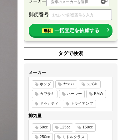
メーカー
郵便番号
一括査定を依頼する
無料
タグで検索
メーカー
ホンダ
ヤマハ
スズキ
カワサキ
ハーレー
BMW
ドゥカティ
トライアンフ
排気量
50cc
125cc
150cc
250cc
ミドルクラス