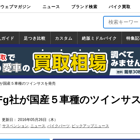
ウェブマガジン
ニュース
ブランド検索
バイク買取
バイクブロス・
原付＆ミニバイ
スポーツ＆ネイ
アメリカン＆ツ
ビッグスクータ
オフロード
バージンハーレ
バージンBMW
バージンドゥカ
バージントライ
ニュース
車両情報
イベント
キャンペ
トピック
バイク用
バイクパ
書籍・
サポート
お知らせ
ブランドを検
ブランドボイ
バイク買取
マガジンズ
ク
キッド
アラー
ー
ー
ティ
アンフ
TOP
ーン
ス
品
ーツ
DVD
索
ス
入ガイド
足つき比較
カスタム
絶版ミドルバイク
特集記
入ガイド
ンダ
マハ
ズキ
ワサキ
カスタム
ホンダ
ヤマハ
スズキ
カワサキ
道の駅調査隊
ツーリング情報局
日本の道50選
国道めぐり
林道ツーリング
絶版ミドルバイク
ホンダ
ヤマハ
スズキ
カワサキ
覧
一覧
一覧
社が国産５車種のツインサスを発売
Fg社が国産５車種のツインサ
 更新日： 2016年05月26日（木）
:
サスペンション
,
ニュース
,
バイクパーツ
,
ピックアップニュース