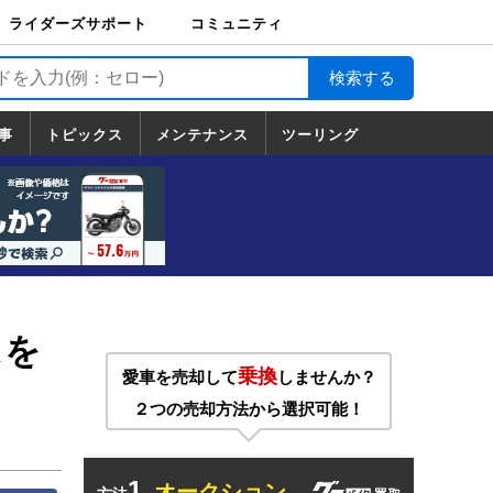
ライダーズサポート
コミュニティ
ライダーズサポート
バイク輸送
バイクガレージライ
バイク車両保険
ロードサービス
バイク試乗
コミュニティ
日記
ツーリング
カスタム
TOP
フ
TOP
事
トピックス
メンテナンス
ツーリング
トピックス
ホンダ
ヤマハ
スズキ
カワサキ
ハーレーダ
BMW
ドゥカティ
トライアン
メンテナンス
基本整備
部位別メンテ
工具の使い方
ツール100選
メンテのうん
一覧
ビッドソン
フ
一覧
ちく
スを
乗換
愛車を売却して
しませんか？
２つの売却方法から選択可能！
1.
オークション