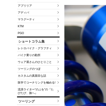
アプリリア
アディバ
マラグーティ
KTM
PGO
ショートコラム集
レトロバイク・グラフティ
バイク乗りの勘所
ウェア屋さんのひとりごと
ツーリングのつぼ
カスタムの真面目な話
医学でコーナリングを極める!
流浪ライター“のぶを”の『た
びたび、旅へ』
ツーリング