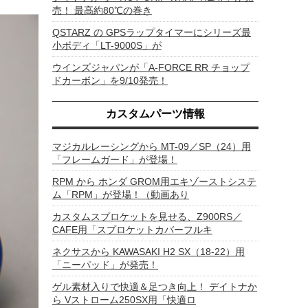
売！ 最高約80℃の巻き
QSTARZ の GPSラップタイマーにシリーズ最
小ボディ「LT-9000S」が
ウインズジャパンが「A-FORCE RR チョップ
ドカーボン」を9/10発売！
カスタムパーツ情報
マジカルレーシングから MT-09／SP（24）用
「フレームガード」が登場！
RPM から ホンダ GROM用エキゾーストシステ
ム「RPM」が登場！（動画あり
カスタムスプロケットを見せる、Z900RS／
CAFE用「スプロケットカバーフルキ
ネクサスから KAWASAKI H2 SX（18-22）用
「ニーパッド」が発売！
ゲル素材入りで快適＆足つき向上！ デイトナか
ら Vストローム250SX用「快適ロ