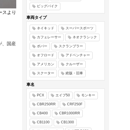
ビッグバイク
ースより
車両タイプ
ネイキッド
スーパースポーツ
カフェレーサー
ネオクラシック
が、国産
ボバー
スクランブラー
オフロード
アドベンチャー
アメリカン
クルーザー
スクーター
絶版・旧車
車名
PCX
エイプ50
モンキー
CBR250RR
CRF250F
CB400
CBR1000RR
CB1100
CB1300