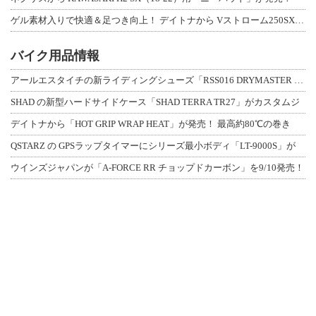
ゲル素材入りで快適＆足つき向上！ デイトナから Vストローム250SX用「快適ロ
バイク用品情報
アールエスタイチの新ライディングシューズ「RSS016 DRYMASTER スト
SHAD の新型ハードサイドケース「SHAD TERRA TR27」がカスタムジ
デイトナから「HOT GRIP WRAP HEAT」が発売！ 最高約80℃の巻き
QSTARZ の GPSラップタイマーにシリーズ最小ボディ「LT-9000S」が
ウインズジャパンが「A-FORCE RR チョップドカーボン」を9/10発売！