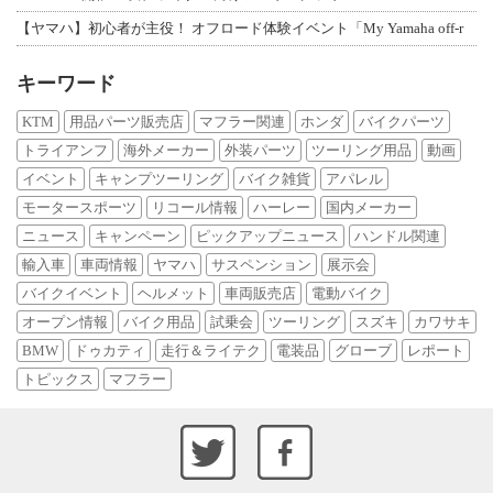
【ヤマハ】初心者が主役！ オフロード体験イベント「My Yamaha off-r
キーワード
KTM
用品パーツ販売店
マフラー関連
ホンダ
バイクパーツ
トライアンフ
海外メーカー
外装パーツ
ツーリング用品
動画
イベント
キャンプツーリング
バイク雑貨
アパレル
モータースポーツ
リコール情報
ハーレー
国内メーカー
ニュース
キャンペーン
ピックアップニュース
ハンドル関連
輸入車
車両情報
ヤマハ
サスペンション
展示会
バイクイベント
ヘルメット
車両販売店
電動バイク
オープン情報
バイク用品
試乗会
ツーリング
スズキ
カワサキ
BMW
ドゥカティ
走行＆ライテク
電装品
グローブ
レポート
トピックス
マフラー