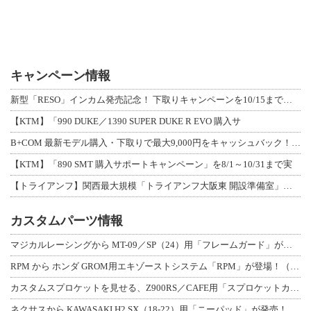
キャンペーン情報
新型「RESO」インカム発売記念！ 下取りキャンペーンを10/15まで延長して開
【KTM】「990 DUKE／1390 SUPER DUKE R EVO 購入サ
B+COM 最新モデル購入・下取りで最大9,000円をキャッシュバック！「B+F
【KTM】「890 SMT 購入サポートキャンペーン」を8/1～10/31まで実
【トライアンフ】関西最大規模「トライアンフ大阪東 開設準備室」がオープン！ 限定
カスタムパーツ情報
マジカルレーシングから MT-09／SP（24）用「フレームガード」が登場！
RPM から ホンダ GROM用エキゾーストシステム「RPM」が登場！（動画あり
カスタムスプロケットを見せる、Z900RS／CAFE用「スプロケットカバーフルキ
ネクサスから KAWASAKI H2 SX（18-22）用「ニーパッド」が発売！