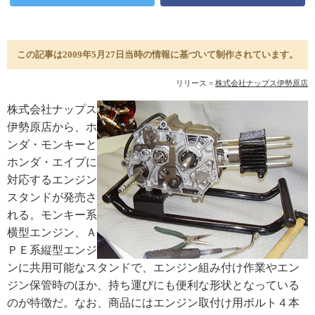
この記事は2009年5月27日当時の情報に基づいて制作されています。
リリース =
株式会社ナップス伊勢原店
株式会社ナップス
伊勢原店から、ホ
ンダ・モンキーと
ホンダ・エイプに
対応するエンジン
スタンドが発売さ
れる。モンキー系
横型エンジン、Ａ
ＰＥ系縦型エンジ
ンに共用可能なスタンドで、エンジン組み付け作業やエン
ジン保管時のほか、持ち運びにも便利な形状となっている
のが特徴だ。なお、商品にはエンジン取付け用ボルト４本