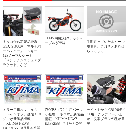
TLM50用復刻クラッチケ
キタコから新製品登場！
手間取っていたホイール
ーブルが登場
GSX-S1000用「マルチパ
脱着も、これさえあれば
ーパスバー」モンキー
ら～くらく♪
125ノーマルシート用
「メンテナンスチェアブ
ラケット」など
ミラー用撥水フィルム
Z900RS（’26-）用パーツ
デイトナから CB1000F／
「レインオフ」登場！ キ
が登場！ キジマが新製品
SE用「グラブバー」ほ
ジマが新製品情報
情報「KIJIMA NEWS
か、洗車ブラシ各種が登
「KIJIMA NEWS
EXPRESS」7月号を公開
場
EXPRESS」8月号を公開