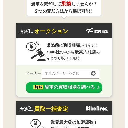
乗換
愛車を売却して
しませんか？
２つの売却方法から選択可能！
1.
オークション
方法
出品前
買取相場
に
が分かる！
3000社
最高入札店
の中から
の
みとやり取りで完結。
メーカー
愛車のメーカーを選択
愛車の買取相場を調べる
無料
2.
買取一括査定
方法
業界最大級の加盟店数！