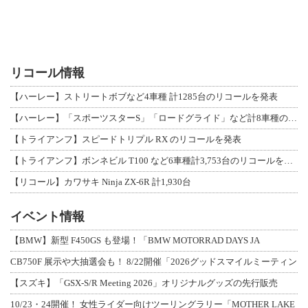
リコール情報
【ハーレー】ストリートボブなど4車種 計1285台のリコールを発表
【ハーレー】「スポーツスターS」「ロードグライド」など計8車種のリコールを発表
【トライアンフ】スピードトリプル RX のリコールを発表
【トライアンフ】ボンネビル T100 など6車種計3,753台のリコールを発表
【リコール】カワサキ Ninja ZX-6R 計1,930台
イベント情報
【BMW】新型 F450GS も登場！「BMW MOTORRAD DAYS JA
CB750F 展示や大抽選会も！ 8/22開催「2026グッドスマイルミーティン
【スズキ】「GSX-S/R Meeting 2026」オリジナルグッズの先行販売
10/23・24開催！ 女性ライダー向けツーリングラリー「MOTHER LAKE