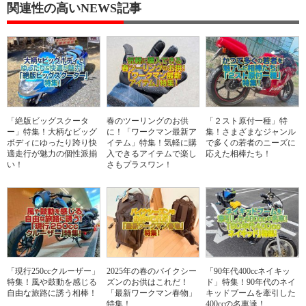
関連性の高いNEWS記事
「絶版ビッグスクータ
春のツーリングのお供
「２スト原付一種」特
ー」特集！大柄なビッグ
に！「ワークマン最新ア
集！さまざまなジャンル
ボディにゆったり跨り快
イテム」特集！気軽に購
で多くの若者のニーズに
適走行が魅力の個性派揃
入できるアイテムで楽し
応えた相棒たち！
い！
さもプラスワン！
「現行250ccクルーザー」
2025年の春のバイクシー
「90年代400ccネイキッ
特集！風や鼓動を感じる
ズンのお供はこれだ！
ド」特集！90年代のネイ
自由な旅路に誘う相棒！
「最新ワークマン春物」
キッドブームを牽引した
特集！
400ccの名車達！