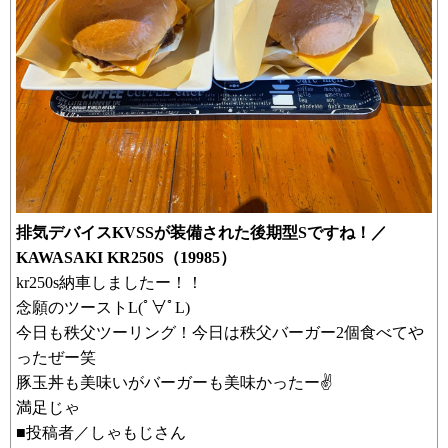
排気デバイスKVSSが装備された後期型Sですね！／
KAWASAKI KR250S（19985）
kr250s納車しましたー！！
念願のツーストL(ﾟ∀ﾟL)
今日も秩父ツーリング！今日は秩父バーガー2個食べてや
ったぜー笑
豚玉丼も美味いがバーガーも美味かったー✌
満足じゃ
■投稿者／しゃもじさん