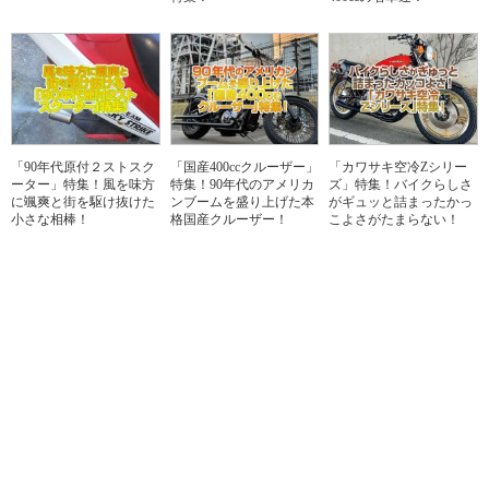
「90年代原付２ストスク
「国産400ccクルーザー」
「カワサキ空冷Zシリー
ーター」特集！風を味方
特集！90年代のアメリカ
ズ」特集！バイクらしさ
に颯爽と街を駆け抜けた
ンブームを盛り上げた本
がギュッと詰まったかっ
小さな相棒！
格国産クルーザー！
こよさがたまらない！