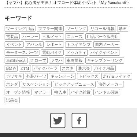
【ヤマハ】初心者が主役！ オフロード体験イベント「My Yamaha off-r
キーワード
ツーリング用品
マフラー関連
ツーリング
リコール情報
動画
電装品
ハーレー
ヘルメット
ニュース
用品パーツ販売店
イベント
アパレル
レポート
トライアンフ
国内メーカー
モータースポーツ
電動バイク
ドゥカティ
バイクイベント
車両販売店
グローブ
ヤマハ
車両情報
キャンプツーリング
BMW
KTM
バイクパーツ
スズキ
展示会
バイク用品
カワサキ
外装パーツ
キャンペーン
トピックス
走行＆ライテク
ホンダ
サスペンション
ピックアップニュース
海外メーカー
オープン情報
マフラー
輸入車
バイク雑貨
ハンドル関連
試乗会