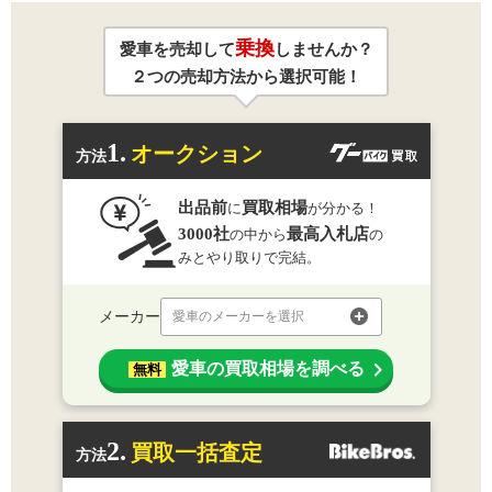
乗換
愛車を売却して
しませんか？
２つの売却方法から選択可能！
1.
オークション
方法
出品前
買取相場
に
が分かる！
3000社
最高入札店
の中から
の
みとやり取りで完結。
メーカー
愛車のメーカーを選択
愛車の買取相場を調べる
無料
2.
買取一括査定
方法