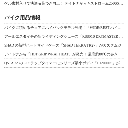
ゲル素材入りで快適＆足つき向上！ デイトナから Vストローム250SX用「快適ロ
バイク用品情報
バイクに積めるチェアにハイバックモデル登場！「WIDE/REST ハイバックチェ
アールエスタイチの新ライディングシューズ「RSS016 DRYMASTER スト
SHAD の新型ハードサイドケース「SHAD TERRA TR27」がカスタムジ
デイトナから「HOT GRIP WRAP HEAT」が発売！ 最高約80℃の巻き
QSTARZ の GPSラップタイマーにシリーズ最小ボディ「LT-9000S」が