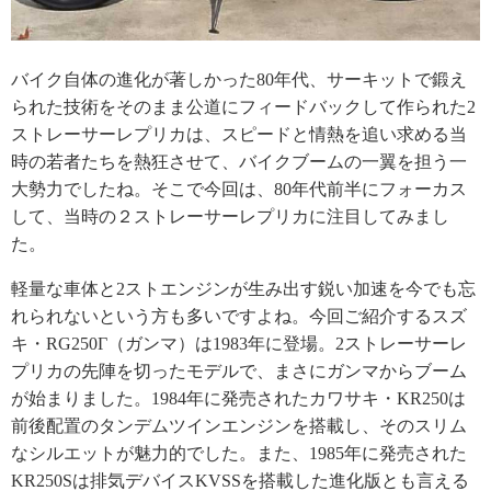
バイク自体の進化が著しかった80年代、サーキットで鍛え
られた技術をそのまま公道にフィードバックして作られた2
ストレーサーレプリカは、スピードと情熱を追い求める当
時の若者たちを熱狂させて、バイクブームの一翼を担う一
大勢力でしたね。そこで今回は、80年代前半にフォーカス
して、当時の２ストレーサーレプリカに注目してみまし
た。
軽量な車体と2ストエンジンが生み出す鋭い加速を今でも忘
れられないという方も多いですよね。今回ご紹介するスズ
キ・RG250Γ（ガンマ）は1983年に登場。2ストレーサーレ
プリカの先陣を切ったモデルで、まさにガンマからブーム
が始まりました。1984年に発売されたカワサキ・KR250は
前後配置のタンデムツインエンジンを搭載し、そのスリム
なシルエットが魅力的でした。また、1985年に発売された
KR250Sは排気デバイスKVSSを搭載した進化版とも言える