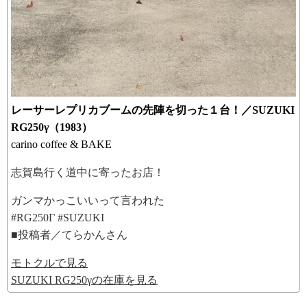
レーサーレプリカブームの先陣を切った１台！／SUZUKI
RG250γ（1983）
carino coffee & BAKE
志賀島行く道中に寄ったお店！
ガンマかっこいいって言われた
#RG250Γ #SUZUKI
■投稿者／てらかんさん
モトクルで見る
SUZUKI RG250γの在庫を見る