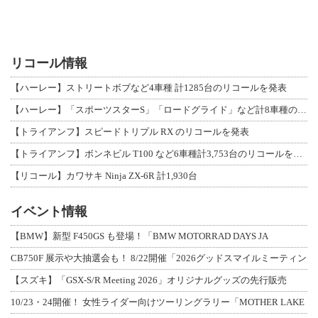
リコール情報
【ハーレー】ストリートボブなど4車種 計1285台のリコールを発表
【ハーレー】「スポーツスターS」「ロードグライド」など計8車種のリコールを発表
【トライアンフ】スピードトリプル RX のリコールを発表
【トライアンフ】ボンネビル T100 など6車種計3,753台のリコールを発表
【リコール】カワサキ Ninja ZX-6R 計1,930台
イベント情報
【BMW】新型 F450GS も登場！「BMW MOTORRAD DAYS JA
CB750F 展示や大抽選会も！ 8/22開催「2026グッドスマイルミーティン
【スズキ】「GSX-S/R Meeting 2026」オリジナルグッズの先行販売
10/23・24開催！ 女性ライダー向けツーリングラリー「MOTHER LAKE