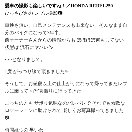
愛車の撮影も楽しいですね！／HONDA REBEL250
ひっさびさの レブル撮影📷
車検も無い、自己メンテナンスも出来ない、そんなまま自
分のバイクになって3年半。
前オーナーさんからの情報からも ほぼほぼ何もしてない
状態は 流石にヤバい💦
·····となりまして。
1度 がっつり診て頂きました✨
そうして、お値段以上の仕上がりになって帰ってきたレブ
ルに乗って お写真撮りに行ってきた
こっちの方も サボり気味なのバレバレで それでも素敵な
ロケーションに助けられて 楽しくお写真撮ってきました
📷
時間経つの 早いわ·····