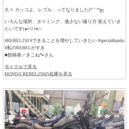
久々 カッコよ、レブル、ってなりました(*˙˘˙*)ஐ
いろんな場所、タイミング、逃さない撮り方 覚えていき
たいです(๑•̀ㅁ•́ฅ✨
#REBEL250 #できることを増やしていきたい #specialthanks
#私のREBELがすき
■投稿者／きこね🐾さん
モトクルで見る
HONDA REBEL250の在庫を見る