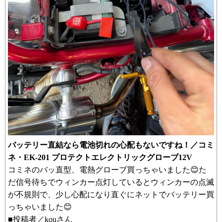
バッテリー直結なら電池切れの心配もないですね！／コミ
ネ・EK-201 プロテクトエレクトリックグローブ12V
コミネのバッ直型、電熱グローブ買っちゃいました😊た
だ信号待ちでウィンカー点灯しているとウィンカーの点滅
が不規則で、少し心配になり直ぐにネットでバッテリー買
っちゃいました😊
■投稿者／kouさん