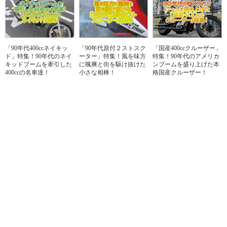
「90年代400ccネイキッ
「90年代原付２ストスク
「国産400ccクルーザー」
ド」特集！90年代のネイ
ーター」特集！風を味方
特集！90年代のアメリカ
キッドブームを牽引した
に颯爽と街を駆け抜けた
ンブームを盛り上げた本
400ccの名車達！
小さな相棒！
格国産クルーザー！