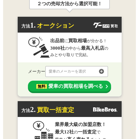
２つの売却方法から選択可能！
1.
オークション
方法
出品前
買取相場
に
が分かる！
3000社
最高入札店
の中から
の
みとやり取りで完結。
メーカー
愛車のメーカーを選択
愛車の買取相場を調べる
無料
2.
買取一括査定
方法
業界最大級の加盟店数！
最大12社
一括査定
の
で