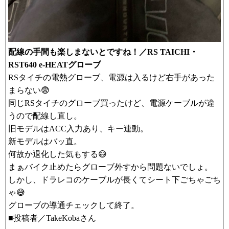
配線の手間も楽しまないとですね！／RS TAICHI・
RST640 e-HEATグローブ
RSタイチの電熱グローブ、電源は入るけど右手があった
まらない😨
同じRSタイチのグローブ買ったけど、電源ケーブルが違
うので配線し直し。
旧モデルはACC入力あり、キー連動。
新モデルはバッ直。
何故か退化した気もする😅
まぁバイク止めたらグローブ外すから問題ないでしょ。
しかし、ドラレコのケーブルが長くてシート下ごちゃごち
ゃ😅
グローブの導通チェックして終了。
■投稿者／TakeKobaさん