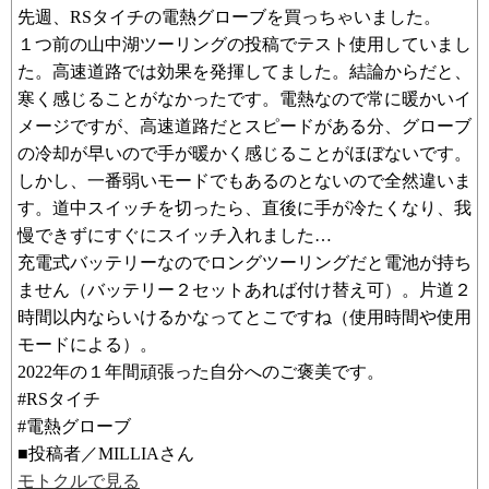
先週、RSタイチの電熱グローブを買っちゃいました。
１つ前の山中湖ツーリングの投稿でテスト使用していまし
た。高速道路では効果を発揮してました。結論からだと、
寒く感じることがなかったです。電熱なので常に暖かいイ
メージですが、高速道路だとスピードがある分、グローブ
の冷却が早いので手が暖かく感じることがほぼないです。
しかし、一番弱いモードでもあるのとないので全然違いま
す。道中スイッチを切ったら、直後に手が冷たくなり、我
慢できずにすぐにスイッチ入れました…
充電式バッテリーなのでロングツーリングだと電池が持ち
ません（バッテリー２セットあれば付け替え可）。片道２
時間以内ならいけるかなってとこですね（使用時間や使用
モードによる）。
2022年の１年間頑張った自分へのご褒美です。
#RSタイチ
#電熱グローブ
■投稿者／MILLIAさん
モトクルで見る