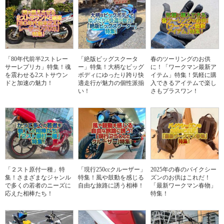
「80年代前半2ストレー
「絶版ビッグスクータ
春のツーリングのお供
サーレプリカ」特集！魂
ー」特集！大柄なビッグ
に！「ワークマン最新ア
を震わせる2ストサウン
ボディにゆったり跨り快
イテム」特集！気軽に購
ドと加速の魅力！
適走行が魅力の個性派揃
入できるアイテムで楽し
い！
さもプラスワン！
「２スト原付一種」特
「現行250ccクルーザー」
2025年の春のバイクシー
集！さまざまなジャンル
特集！風や鼓動を感じる
ズンのお供はこれだ！
で多くの若者のニーズに
自由な旅路に誘う相棒！
「最新ワークマン春物」
応えた相棒たち！
特集！