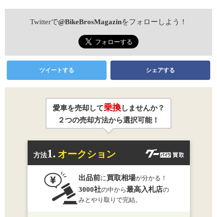
Twitterで
@BikeBrosMagazin
をフォローしよう！
ツイートする
シェアする
乗換
愛車を売却して
しませんか？
２つの売却方法から選択可能！
1.
オークション
方法
出品前
買取相場
に
が分かる！
3000社
最高入札店
の中から
の
みとやり取りで完結。