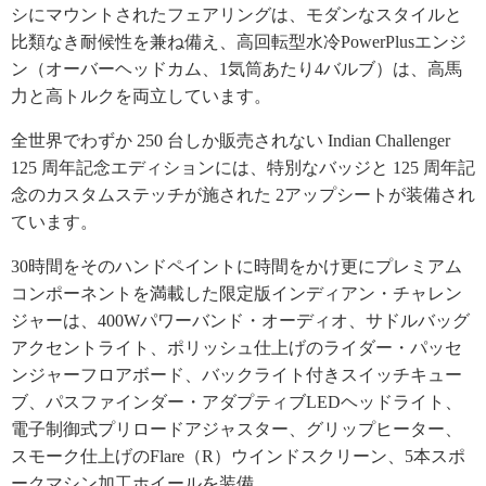
シにマウントされたフェアリングは、モダンなスタイルと
比類なき耐候性を兼ね備え、高回転型水冷PowerPlusエンジ
ン（オーバーヘッドカム、1気筒あたり4バルブ）は、高馬
力と高トルクを両立しています。
全世界でわずか 250 台しか販売されない Indian Challenger
125 周年記念エディションには、特別なバッジと 125 周年記
念のカスタムステッチが施された 2アップシートが装備され
ています。
30時間をそのハンドペイントに時間をかけ更にプレミアム
コンポーネントを満載した限定版インディアン・チャレン
ジャーは、400Wパワーバンド・オーディオ、サドルバッグ
アクセントライト、ポリッシュ仕上げのライダー・パッセ
ンジャーフロアボード、バックライト付きスイッチキュー
ブ、パスファインダー・アダプティブLEDヘッドライト、
電子制御式プリロードアジャスター、グリップヒーター、
スモーク仕上げのFlare（R）ウインドスクリーン、5本スポ
ークマシン加工ホイールを装備。