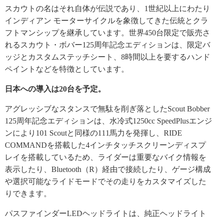
スカウトの名はそれ自体が伝説であり、1世紀以上にわたり
インディアン モーターサイクルを象徴してきた伝統とクラ
フトマンシップを継承しています。世界450台限定で販売さ
れるスカウト・ボバー125周年記念エディションは、限定バ
ッジとカスタムステッチシート、8時間以上を要するハンド
ペイントなどを特徴としています。
日本への導入は20台を予定。
アグレッシブなスタンスで無駄を削ぎ落としたScout Bobber
125周年記念エディションは、水冷式1250cc SpeedPlusエンジ
ンにより101 Scoutと同様の111馬力を発揮し、RIDE
COMMANDを搭載した4インチタッチスクリーンディスプ
レイを搭載しているため、ライダーは重要なバイク情報を
表示したり、Bluetooth（R）経由で接続したり、ゲージ構成
や選択可能なライドモードでその走りをカスタマイズした
りできます。
パスファインダーLEDヘッドライトは、純正ヘッドライト