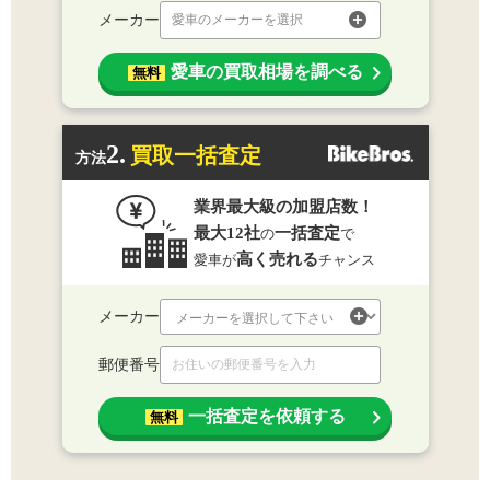
メーカー
愛車のメーカーを選択
愛車の買取相場を調べる
無料
2.
買取一括査定
方法
業界最大級の加盟店数！
最大12社
一括査定
の
で
高く売れる
愛車が
チャンス
メーカー
郵便番号
一括査定を依頼する
無料