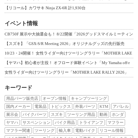
【リコール】カワサキ Ninja ZX-6R 計1,930台
イベント情報
CB750F 展示や大抽選会も！ 8/22開催「2026グッドスマイルミーティン
【スズキ】「GSX-S/R Meeting 2026」オリジナルグッズの先行販売
10/23・24開催！ 女性ライダー向けツーリングラリー「MOTHER LAKE
【ヤマハ】初心者が主役！ オフロード体験イベント「My Yamaha off-r
女性ライダー向けツーリングラリー「MOTHER LAKE RALLY 2026」
キーワード
用品パーツ販売店
オープン情報
キャンプツーリング
国内メーカー
電装品
トピックス
外装パーツ
KTM
アパレル
展示会
バイクパーツ
スズキ
ツーリング用品
動画
ホンダ
ヤマハ
サスペンション
バイク用品
トライアンフ
マフラー
マフラー関連
ツーリング
輸入車
電動バイク
リコール情報