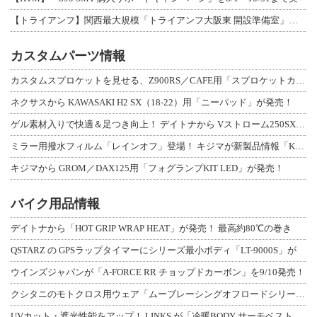
【トライアンフ】関西最大規模「トライアンフ大阪東 開設準備室」がオープン！ 限定
カスタムパーツ情報
カスタムスプロケットを見せる、Z900RS／CAFE用「スプロケットカバーフルキ
ネクサスから KAWASAKI H2 SX（18-22）用「ニーパッド」が発売！
ゲル素材入りで快適＆足つき向上！ デイトナから Vストローム250SX用「快適ロ
ミラー用撥水フィルム「レインオフ」登場！ キジマが新製品情報「KIJIMA NE
キジマから GROM／DAX125用「フォグランプKIT LED」が発売！
バイク用品情報
デイトナから「HOT GRIP WRAP HEAT」が発売！ 最高約80℃の巻き
QSTARZ の GPSラップタイマーにシリーズ最小ボディ「LT-9000S」が
ウインズジャパンが「A-FORCE RR チョップドカーボン」を9/10発売！
クシタニのモトクロス用ウェア「ムーブレーシングオフロードシリーズ」3アイテムが登
UVカット・遮光性能をアップ！ LINKS が「冷暖BODY サーモベスト」改良