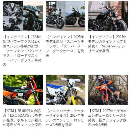
【インディアン】1834cc
【インディアン】2025年
【インディアン】2025年
新型パワープラス112水
モデル新型「スポーツチ
モデルのラインナップを
冷エンジン搭載の新型
ーフRT」「スーパーチー
発表！「Scout Sixty」シ
「チーフテン・パワープ
フ・ダークホース」を発
リーズが復活
ラス」「ロードマスタ
表
ー・パワープラス」を発
表
【KTM】第100回大会記
【ハスクバーナ・モータ
【KTM】2027年モデルの
念「EXC 6DAYS」5モデ
ーサイクルズ】2027年モ
エンデューロシリーズを
ル発表、ポルトガル着想
デルのエンデューロシリ
発表、新グラフィック採
の専用グラフィック採用
ーズ8機種を発表
用の全8機種