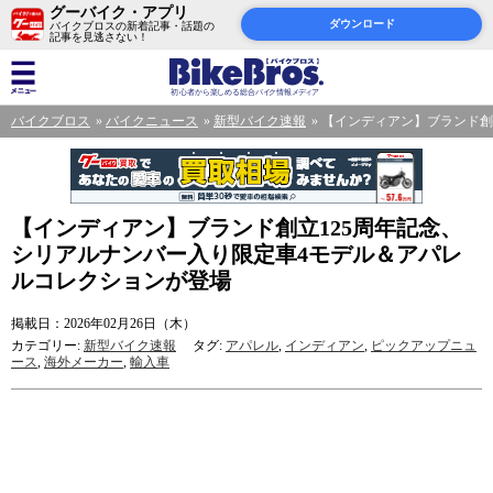
グーバイク・アプリ
ダウンロード
バイクブロスの新着記事・話題の
記事を見逃さない！
バイクブロス
バイクニュース
新型バイク速報
【インディアン】ブランド創
【インディアン】ブランド創立125周年記念、
シリアルナンバー入り限定車4モデル＆アパレ
ルコレクションが登場
掲載日：2026年02月26日（木）
カテゴリー:
新型バイク速報
タグ:
アパレル
,
インディアン
,
ピックアップニュ
ース
,
海外メーカー
,
輸入車