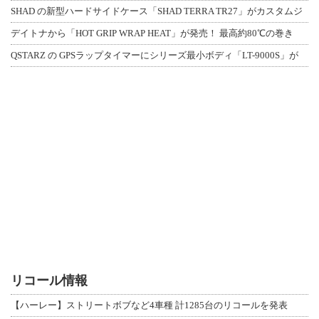
SHAD の新型ハードサイドケース「SHAD TERRA TR27」がカスタムジ
デイトナから「HOT GRIP WRAP HEAT」が発売！ 最高約80℃の巻き
QSTARZ の GPSラップタイマーにシリーズ最小ボディ「LT-9000S」が
リコール情報
【ハーレー】ストリートボブなど4車種 計1285台のリコールを発表