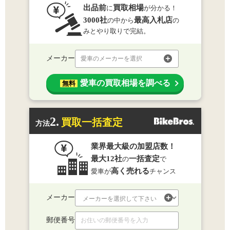
出品前
買取相場
に
が分かる！
3000社
最高入札店
の中から
の
みとやり取りで完結。
メーカー
愛車のメーカーを選択
愛車の買取相場を調べる
無料
2.
買取一括査定
方法
業界最大級の加盟店数！
最大12社
一括査定
の
で
高く売れる
愛車が
チャンス
メーカー
郵便番号