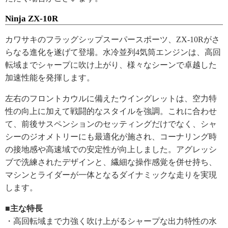
Ninja ZX-10R
カワサキのフラッグシップスーパースポーツ、ZX-10Rがさ
らなる進化を遂げて登場。水冷並列4気筒エンジンは、高回
転域までシャープに吹け上がり、様々なシーンで卓越した
加速性能を発揮します。
左右のフロントカウルに備えたウイングレットは、空力特
性の向上に加えて戦闘的なスタイルを強調。これに合わせ
て、前後サスペンションのセッティングだけでなく、シャ
シーのジオメトリーにも最適化が施され、コーナリング時
の接地感や高速域での安定性が向上しました。アグレッシ
ブで洗練されたデザインと、繊細な操作感覚を併せ持ち、
マシンとライダーが一体となるダイナミックな走りを実現
します。
■主な特長
・高回転域まで力強く吹け上がるシャープな出力特性の水