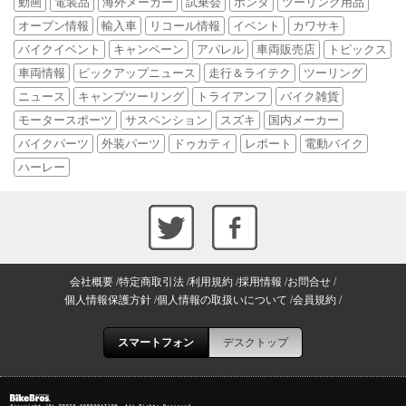
動画
電装品
海外メーカー
試乗会
ホンダ
ツーリング用品
オープン情報
輸入車
リコール情報
イベント
カワサキ
バイクイベント
キャンペーン
アパレル
車両販売店
トピックス
車両情報
ピックアップニュース
走行＆ライテク
ツーリング
ニュース
キャンプツーリング
トライアンフ
バイク雑貨
モータースポーツ
サスペンション
スズキ
国内メーカー
バイクパーツ
外装パーツ
ドゥカティ
レポート
電動バイク
ハーレー
会社概要
特定商取引法
利用規約
採用情報
お問合せ
個人情報保護方針
個人情報の取扱いについて
会員規約
スマートフォン
デスクトップ