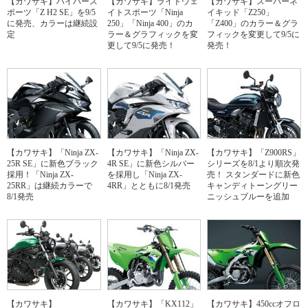
【カワサキ】ハイパース
【カワサキ】ライトウェ
【カワサキ】スーパーネ
ポーツ「Z H2 SE」を9/5
イトスポーツ「Ninja
イキッド「Z250」
に発売、カラーは継続設
250」「Ninja 400」のカ
「Z400」のカラー＆グラ
定
ラー＆グラフィックを変
フィックを変更して9/5に
更して9/5に発売！
発売！
【カワサキ】「Ninja ZX-
【カワサキ】「Ninja ZX-
【カワサキ】「Z900RS」
25R SE」に新色ブラック
4R SE」に新色シルバー
シリーズを8/1より順次発
採用！「Ninja ZX-
を採用し「Ninja ZX-
売！ スタンダードに新色
25RR」は継続カラーで
4RR」とともに8/1発売
キャンディトーングリー
8/1発売
ニッシュブルーを追加
【カワサキ】
【カワサキ】「KX112」
【カワサキ】450ccオフロ