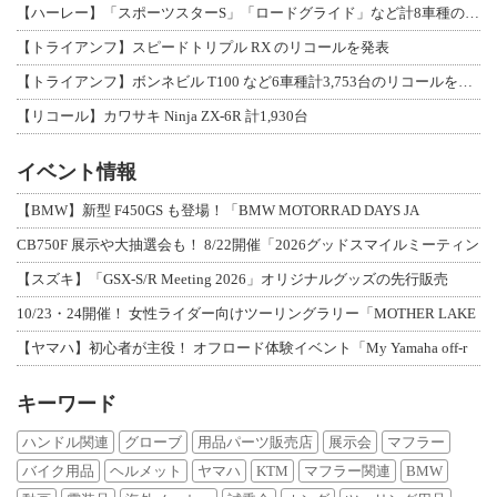
【ハーレー】「スポーツスターS」「ロードグライド」など計8車種のリコールを発表
【トライアンフ】スピードトリプル RX のリコールを発表
【トライアンフ】ボンネビル T100 など6車種計3,753台のリコールを発表
【リコール】カワサキ Ninja ZX-6R 計1,930台
イベント情報
【BMW】新型 F450GS も登場！「BMW MOTORRAD DAYS JA
CB750F 展示や大抽選会も！ 8/22開催「2026グッドスマイルミーティン
【スズキ】「GSX-S/R Meeting 2026」オリジナルグッズの先行販売
10/23・24開催！ 女性ライダー向けツーリングラリー「MOTHER LAKE
【ヤマハ】初心者が主役！ オフロード体験イベント「My Yamaha off-r
キーワード
ハンドル関連
グローブ
用品パーツ販売店
展示会
マフラー
バイク用品
ヘルメット
ヤマハ
KTM
マフラー関連
BMW