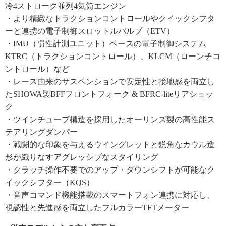
冷4ストローク並列4気筒エンジン
・より精緻なトラクションコントロールやクイックシフタ
ーと連携の電子制御スロットルバルブ（ETV）
・IMU（慣性計測ユニット）ベースの電子制御システム
KTRC（トラクションコントロール）、KLCM（ローンチコ
ントロール）など
・レース由来のサスペンションで安定性と接地感を両立し
たSHOWA製BFFフロントフォーク & BFRC-liteリアショッ
ク
・ツインチューブ構造を採用したオーリンズ製の高性能ス
テアリングダンパー
・戦闘的な印象を与えるウイングレットと鋭角なカウル造
形が織りなすアグレッシブなスタイリング
・クラッチ操作不要でのアップ・ダウンシフトが可能なク
イックシフター（KQS）
・音声コマンド機能搭載のスマートフォン連携に対応し、
視認性と先進感を両立したフルカラーTFTメーター