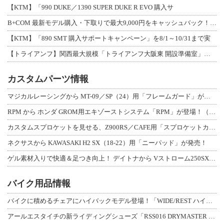
【KTM】「990 DUKE／1390 SUPER DUKE R EVO 購入サ
B+COM 最新モデル購入・下取りで最大9,000円をキャッシュバック！「B+F
【KTM】「890 SMT 購入サポートキャンペーン」を8/1～10/31まで実
【トライアンフ】関西最大規模「トライアンフ大阪東 開設準備室」がオープン！ 限定
カスタムパーツ情報
マジカルレーシングから MT-09／SP（24）用「フレームガード」が登場！
RPM から ホンダ GROM用エキゾーストシステム「RPM」が登場！（動画あり
カスタムスプロケットを見せる、Z900RS／CAFE用「スプロケットカバーフルキ
ネクサスから KAWASAKI H2 SX（18-22）用「ニーパッド」が発売！
ゲル素材入りで快適＆足つき向上！ デイトナから Vストローム250SX用「快適ロ
バイク用品情報
バイクに積めるチェアにハイバックモデル登場！「WIDE/REST ハイバックチェ
アールエスタイチの新ライディングシューズ「RSS016 DRYMASTER スト