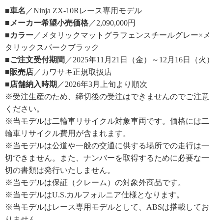
■車名
／Ninja ZX-10Rレース専用モデル
■メーカー希望小売価格
／2,090,000円
■カラー
／メタリックマットグラフェンスチールグレー×メ
タリックスパークブラック
■ご注文受付期間
／2025年11月21日（金）～12月16日（火）
■販売店
／カワサキ正規取扱店
■店舗納入時期
／2026年3月上旬より順次
※受注生産のため、締切後の受注はできませんのでご注意
ください。
※当モデルは二輪車リサイクル対象車両です。価格には二
輪車リサイクル費用が含まれます。
※当モデルは公道や一般の交通に供する場所での走行は一
切できません。また、ナンバーを取得するために必要な一
切の書類は発行いたしません。
※当モデルは保証（クレーム）の対象外商品です。
※当モデルはU.S.カルフォルニア仕様となります。
※当モデルはレース専用モデルとして、ABSは搭載してお
りません。