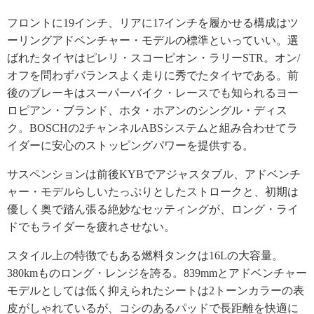
フロントに19インチ、リアに17インチを履かせる構成はツ
ーリングアドベンチャー・モデルの標準といっていい。選
ばれたタイヤはピレリ・スコーピオン・ラリーSTR。オン/
オフを問わずバランスよく走りに秀でたタイヤである。前
後のブレーキはスーパーバイク・レースでも知られるヨー
ロピアン・ブランド、ホタ・ホアンのシングル・ディス
ク。BOSCHの2チャンネルABSシステムと組み合わせてラ
イダーに安心のストッピングパワーを提供する。
サスペンションは前後KYBでアジャスタブル、アドベンチ
ャー・モデルらしいたっぷりとしたストロークと、初期は
優しく奥で踏ん張る絶妙なセッティングが、ロング・ライ
ドでもライダーを疲れさせない。
スタイル上の特徴でもある燃料タンクは16Lの大容量。
380kmものロング・レンジを誇る。839mmとアドベンチャー
モデルとしては低く抑えられたシートは2トーンカラーの表
皮がしゃれているが、コシのあるパッドで長距離を快適に