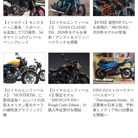
【ドゥカティ】モンスタ
【ロイヤルエンフィール
【KTM】新型WPブレー
ー＋に新色「スポーツ」
ド】「GOAN CLASSIC
キ採用の「390 DUKE」
を追加して7/25発売、S4
350」2026年モデルを発
2026年モデルが登場
オマージュのグレー×レ
表！アシスト＆スリッパ
ーシングレッド
ークラッチを搭載
【ロイヤルエンフィール
【ロイヤルエンフィール
VINS の2ストロークスー
ド】「HUNTER350」に
ド】限定モデル
パースポーツ
新色追加！ ムンバイの活
「SHOTGUN 650 ×
「Duecinquanta Strada」の
気＆オリオン座モチーフ
Rough Crafts Edition」の
試乗車が日本上陸、予約
の個性派グラフィック2
購入申込受付を開始
者とメディア向け試乗会
種
を開催へ