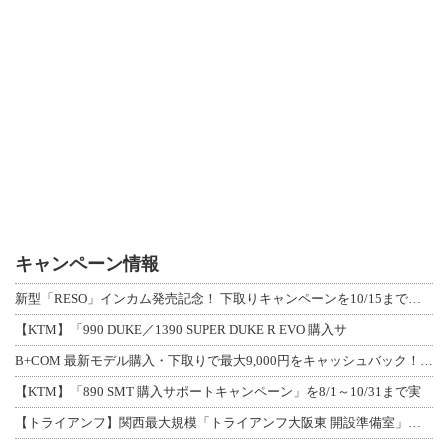
キャンペーン情報
新型「RESO」インカム発売記念！ 下取りキャンペーンを10/15まで延長して開
【KTM】「990 DUKE／1390 SUPER DUKE R EVO 購入サ
B+COM 最新モデル購入・下取りで最大9,000円をキャッシュバック！「B+F
【KTM】「890 SMT 購入サポートキャンペーン」を8/1～10/31まで実
【トライアンフ】関西最大規模「トライアンフ大阪東 開設準備室」がオープン！ 限定