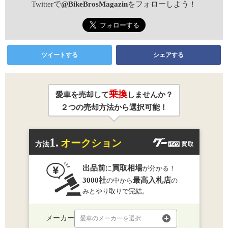
Twitterで
@BikeBrosMagazin
をフォローしよう！
ツイートする
シェアする
乗換
愛車を売却して
しませんか？
２つの売却方法から選択可能！
1.
オークション
方法
出品前
買取相場
に
が分かる！
3000社
最高入札店
の中から
の
みとやり取りで完結。
メーカー
愛車のメーカーを選択