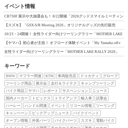
イベント情報
CB750F 展示や大抽選会も！ 8/22開催「2026グッドスマイルミーティン
【スズキ】「GSX-S/R Meeting 2026」オリジナルグッズの先行販売
10/23・24開催！ 女性ライダー向けツーリングラリー「MOTHER LAKE
【ヤマハ】初心者が主役！ オフロード体験イベント「My Yamaha off-r
女性ライダー向けツーリングラリー「MOTHER LAKE RALLY 2026」
キーワード
BMW
マフラー関連
KTM
車両販売店
ドゥカティ
グローブ
ツーリング用品
展示会
走行＆ライテク
キャンプツーリング
バイク用品
ヤマハ
レポート
サスペンション
ニュース
国内メーカー
トピックス
トライアンフ
輸入車
試乗会
ハーレー
ハンドル関連
イベント
リコール情報
ツーリング
キャンペーン
ピックアップニュース
バイクイベント
オープン情報
外装パーツ
バイクパーツ
スズキ
電動バイク
ヘルメット
バイク雑貨
モータースポーツ
海外メーカー