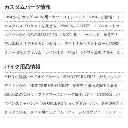
カスタムパーツ情報
RPM から ホンダ GROM用エキゾーストシステム「RPM」が登場！（動画あり
カスタムスプロケットを見せる、Z900RS／CAFE用「スプロケットカバーフルキ
ネクサスから KAWASAKI H2 SX（18-22）用「ニーパッド」が発売！
ゲル素材入りで快適＆足つき向上！ デイトナから Vストローム250SX用「快適ロ
ミラー用撥水フィルム「レインオフ」登場！ キジマが新製品情報「KIJIMA NE
バイク用品情報
SHAD の新型ハードサイドケース「SHAD TERRA TR27」がカスタムジ
デイトナから「HOT GRIP WRAP HEAT」が発売！ 最高約80℃の巻き
QSTARZ の GPSラップタイマーにシリーズ最小ボディ「LT-9000S」が
ウインズジャパンが「A-FORCE RR チョップドカーボン」を9/10発売！
クシタニのモトクロス用ウェア「ムーブレーシングオフロードシリーズ」3アイテムが登