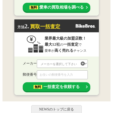
愛車の買取相場を調べる
無料
2.
買取一括査定
方法
業界最大級の加盟店数！
最大12社
一括査定
の
で
高く売れる
愛車が
チャンス
メーカー
郵便番号
一括査定を依頼する
無料
NEWSのトップに戻る