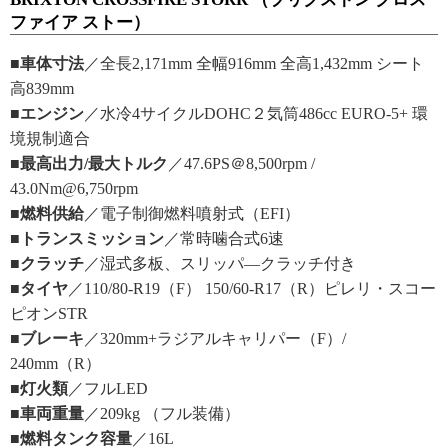
ファイア ストー）
■車体寸法
／全長2,171mm 全幅916mm 全高1,432mm シート
高839mm
■エンジン
／水冷4サイクルDOHC２気筒486cc EURO-5+ 環
境規制適合
■最高出力/最大トルク
／47.6PS＠8,500rpm /
43.0Nm@6,750rpm
■燃料供給
／電子制御燃料噴射式（EFI）
■トランスミッション
／常時噛合式6速
■クラッチ
／湿式多板、スリッパ―クラッチ付き
■タイヤ
／110/80-R19（F） 150/60-R17（R）ピレリ・スコー
ピオンSTR
■ブレーキ
／320mm+ラジアルキャリパー（F）/
240mm（R）
■灯火類
／フルLED
■車両重量
／209kg （フル装備）
■燃料タンク容量
／16L