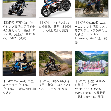
【BMW】可変バルブタ
【BMW】マイナス11キ
【BMW Motorrad】ニュ
イミング機構の採用で走
ロ軽量化！新型「S 1000
ーエンジンを搭載しフル
りが変わった！ 新型「R
RR」7月上旬より発売
モデルチェンジを果たし
1250 R」および「R 1250
た新型「F 850 GS
RS」を8/23に発売
Adventure」を2/13より発
売
【BMW Motorrad】中型
【BMW】可変バルタイ
【BMW】新型 F450GS
スクーター「C400X」
採用、新型R1250GSアド
も登場！「BMW
「C400GT」が1/26から順
ベンチャーが1/11発売
MOTORRAD DAYS
次発売に
JAPAN 2026」を長野県
白馬村で9/5・6に開催