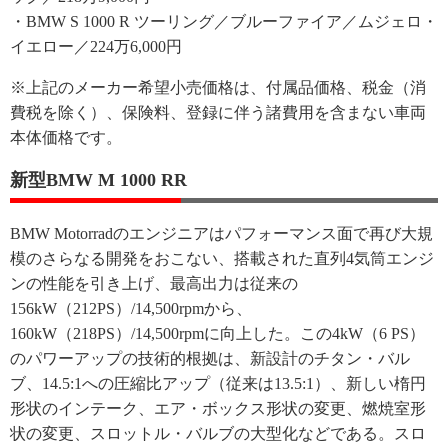
・BMW S 1000 R ツーリング／ブルーファイア／ムジェロ・
イエロー／224万6,000円
※上記のメーカー希望小売価格は、付属品価格、税金（消
費税を除く）、保険料、登録に伴う諸費用を含まない車両
本体価格です。
新型BMW M 1000 RR
BMW Motorradのエンジニアはパフォーマンス面で再び大規
模のさらなる開発をおこない、搭載された直列4気筒エンジ
ンの性能を引き上げ、最高出力は従来の
156kW（212PS）/14,500rpmから、
160kW（218PS）/14,500rpmに向上した。この4kW（6 PS）
のパワーアップの技術的根拠は、新設計のチタン・バル
ブ、14.5:1への圧縮比アップ（従来は13.5:1）、新しい楕円
形状のインテーク、エア・ボックス形状の変更、燃焼室形
状の変更、スロットル・バルブの大型化などである。スロ