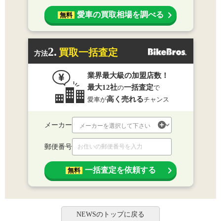
愛車の買取相場を調べる
無料
2.
買取一括査定
方法
業界最大級の加盟店数！
最大12社
一括査定
の
で
高く売れる
愛車が
チャンス
メーカー
郵便番号
一括査定を依頼する
無料
NEWSのトップに戻る