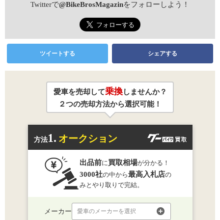
Twitterで
@BikeBrosMagazin
をフォローしよう！
ツイートする
シェアする
乗換
愛車を売却して
しませんか？
２つの売却方法から選択可能！
1.
オークション
方法
出品前
買取相場
に
が分かる！
3000社
最高入札店
の中から
の
みとやり取りで完結。
メーカー
愛車のメーカーを選択