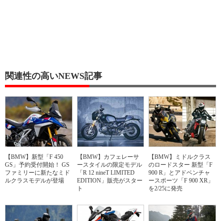
関連性の高いNEWS記事
【BMW】新型「F 450
【BMW】カフェレーサ
【BMW】ミドルクラス
GS」予約受付開始！ GS
ースタイルの限定モデル
のロードスター 新型「F
ファミリーに新たなミド
「R 12 nineT LIMITED
900 R」とアドベンチャ
ルクラスモデルが登場
EDITION」販売がスター
ースポーツ「F 900 XR」
ト
を2/25に発売