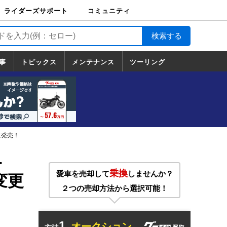
ライダーズサポート
コミュニティ
ライダーズサポート
バイク輸送
バイクガレージライ
バイク車両保険
ロードサービス
バイク試乗
コミュニティ
日記
ツーリング
カスタム
TOP
フ
TOP
事
トピックス
メンテナンス
ツーリング
トピックス
ホンダ
ヤマハ
スズキ
カワサキ
ハーレーダ
BMW
ドゥカティ
トライアン
メンテナンス
基本整備
部位別メンテ
工具の使い方
ツール100選
メンテのうん
一覧
ビッドソン
フ
一覧
ちく
に発売！
-
乗換
愛車を売却して
しませんか？
変更
２つの売却方法から選択可能！
1.
オークション