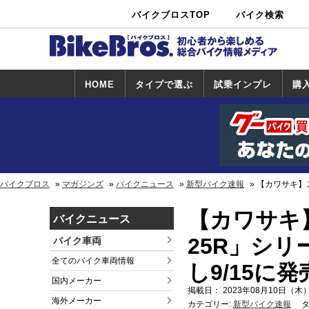
バイクブロスTOP
バイク検索
中古バイ
カタログ検
ショップ検
ク・新車検
索
索
索
HOME
タイプで選ぶ
試乗インプレ
購
スポーツ＆ネ
原付＆ミニバ
アメリカン＆
ビッグスクー
オフロード
試乗インプレ
ホンダ
ヤマハ
スズキ
カワサキ
ハーレー
BMW
トライアンフ
ドゥカティ
購
ホ
ヤ
ス
カ
イキッド
イク
クルーザー
ター
一覧
一
バイクブロス
マガジンズ
バイクニュース
新型バイク速報
【カワサキ】ス
【カワサキ】
バイクニュース
25R」シ
バイク車両
全てのバイク車両情報
し9/15に発
国内メーカー
掲載日： 2023年08月10日（木）
海外メーカー
カテゴリー:
新型バイク速報
タ