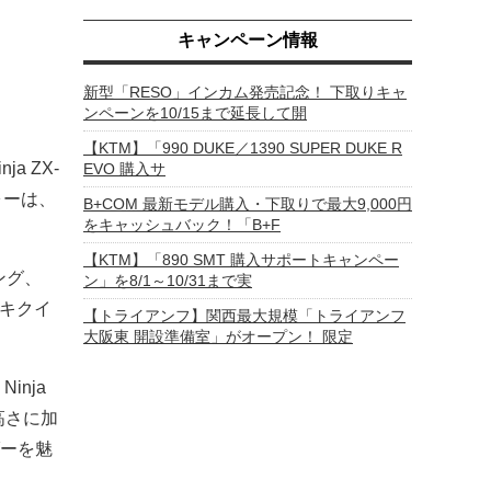
キャンペーン情報
新型「RESO」インカム発売記念！ 下取りキャ
ンペーンを10/15まで延長して開
【KTM】「990 DUKE／1390 SUPER DUKE R
 ZX-
EVO 購入サ
ォーは、
B+COM 最新モデル購入・下取りで最大9,000円
をキャッシュバック！「B+F
【KTM】「890 SMT 購入サポートキャンペー
ング、
ン」を8/1～10/31まで実
サキクイ
【トライアンフ】関西最大規模「トライアンフ
大阪東 開設準備室」がオープン！ 限定
nja
高さに加
ーを魅