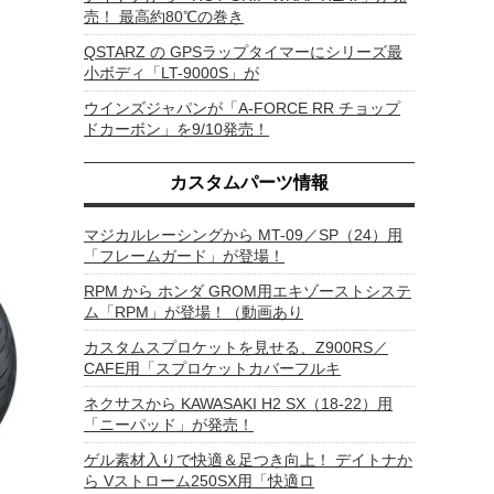
売！ 最高約80℃の巻き
QSTARZ の GPSラップタイマーにシリーズ最
小ボディ「LT-9000S」が
ウインズジャパンが「A-FORCE RR チョップ
ドカーボン」を9/10発売！
カスタムパーツ情報
マジカルレーシングから MT-09／SP（24）用
「フレームガード」が登場！
RPM から ホンダ GROM用エキゾーストシステ
ム「RPM」が登場！（動画あり
カスタムスプロケットを見せる、Z900RS／
CAFE用「スプロケットカバーフルキ
ネクサスから KAWASAKI H2 SX（18-22）用
「ニーパッド」が発売！
ゲル素材入りで快適＆足つき向上！ デイトナか
ら Vストローム250SX用「快適ロ