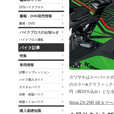
日刊バイクブロス
書籍・DVD発売情報
書籍・DVD
バイクブロスのお知らせ
バイクブロス通販
バイク記事
特集
車両情報
試乗インプレッション
カワサキはスーパースポ
バイク購入ガイド
のカラー&グラフィックを
カスタムバイク
円（税10％込み）とな
旧車・絶版バイク
絶版ミドルバイク
Ninja ZX-25R SE
購入基礎知識