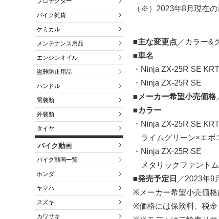
プロテクター
（※）2023年8月現
バイク雑貨
ケミカル
■主な変更点
／カラー&
メンテナンス用品
■車名
エンジンオイル
・Ninja ZX-25R SE KRT
盗難防止用品
・Ninja ZX-25R SE
ハンドル
■メーカー希望小売価格
電装類
■カラー
外装類
・Ninja ZX-25R SE KRT
タイヤ
ライムグリーン×エボ
バイク動画
・Ninja ZX-25R SE
バイク動画一覧
メタリックファントム
ホンダ
■発売予定日
／2023年
ヤマハ
※メーカー希望小売価格
スズキ
※価格には保険料、税金
カワサキ