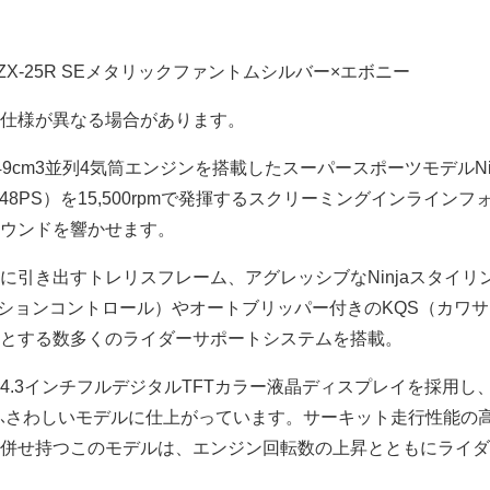
ja ZX-25R SEメタリックファントムシルバー×エボニー
仕様が異なる場合があります。
9cm3並列4気筒エンジンを搭載したスーパースポーツモデルNinja
48PS）を15,500rpmで発揮するスクリーミングインラインフ
ウンドを響かせます。
に引き出すトレリスフレーム、アグレッシブなNinjaスタイリ
クションコントロール）やオートブリッパー付きのKQS（カワ
とする数多くのライダーサポートシステムを搭載。
.3インチフルデジタルTFTカラー液晶ディスプレイを採用し、Ni
ふさわしいモデルに仕上がっています。サーキット走行性能の
併せ持つこのモデルは、エンジン回転数の上昇とともにライダ