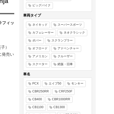
ja
ビッグバイク
車両タイプ
グラフィッ
ネイキッド
スーパースポーツ
カフェレーサー
ネオクラシック
ボバー
スクランブラー
英子）
オフロード
アドベンチャー
）に発売い
アメリカン
クルーザー
スクーター
絶版・旧車
車名
PCX
エイプ50
モンキー
CBR250RR
CRF250F
CB400
CBR1000RR
CB1100
CB1300