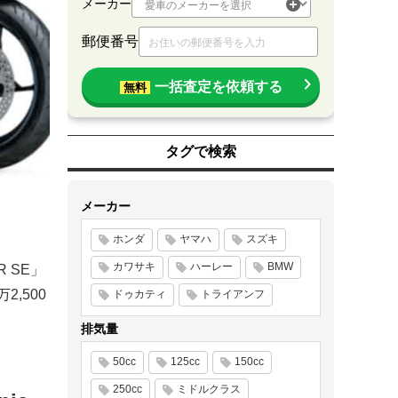
メーカー
郵便番号
一括査定を依頼する
無料
タグで検索
メーカー
ホンダ
ヤマハ
スズキ
カワサキ
ハーレー
BMW
R SE」
,500
ドゥカティ
トライアンフ
排気量
50cc
125cc
150cc
250cc
ミドルクラス