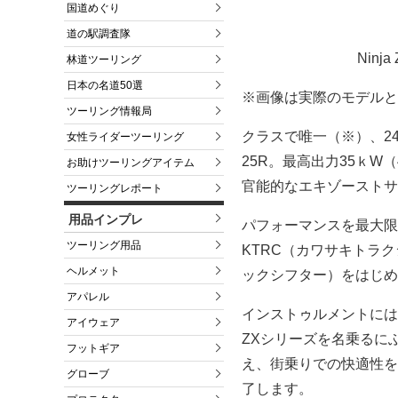
国道めぐり
道の駅調査隊
Nin
林道ツーリング
日本の名道50選
※画像は実際のモデルと
ツーリング情報局
クラスで唯一（※）、24
女性ライダーツーリング
25R。最高出力35ｋW（
お助けツーリングアイテム
官能的なエキゾーストサ
ツーリングレポート
用品インプレ
パフォーマンスを最大限
ツーリング用品
KTRC（カワサキトラ
ヘルメット
ックシフター）をはじめ
アパレル
インストゥルメントには4
アイウェア
ZXシリーズを名乗るに
フットギア
え、街乗りでの快適性を
グローブ
了します。