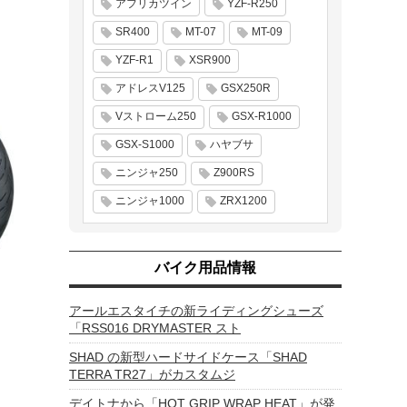
アフリカツイン
YZF-R250
SR400
MT-07
MT-09
YZF-R1
XSR900
アドレスV125
GSX250R
Vストローム250
GSX-R1000
GSX-S1000
ハヤブサ
ニンジャ250
Z900RS
ニンジャ1000
ZRX1200
バイク用品情報
アールエスタイチの新ライディングシューズ
「RSS016 DRYMASTER スト
SHAD の新型ハードサイドケース「SHAD
TERRA TR27」がカスタムジ
デイトナから「HOT GRIP WRAP HEAT」が発