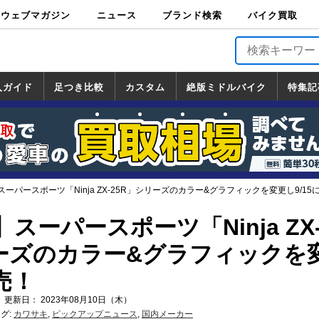
ウェブマガジン
ニュース
ブランド検索
バイク買取
バイクブロス・
原付＆ミニバイ
スポーツ＆ネイ
アメリカン＆ツ
ビッグスクータ
オフロード
バージンハーレ
バージンBMW
バージンドゥカ
バージントライ
ニュース
車両情報
イベント
キャンペ
トピック
バイク用
バイクパ
書籍・
サポート
お知らせ
ブランドを検
ブランドボイ
バイク買取
マガジンズ
ク
キッド
アラー
ー
ー
ティ
アンフ
TOP
ーン
ス
品
ーツ
DVD
索
ス
入ガイド
足つき比較
カスタム
絶版ミドルバイク
特集記
入ガイド
ンダ
マハ
ズキ
ワサキ
カスタム
ホンダ
ヤマハ
スズキ
カワサキ
道の駅調査隊
ツーリング情報局
日本の道50選
国道めぐり
林道ツーリング
絶版ミドルバイク
ホンダ
ヤマハ
スズキ
カワサキ
覧
一覧
一覧
ーパースポーツ「Ninja ZX-25R」シリーズのカラー&グラフィックを変更し9/15
スーパースポーツ「Ninja ZX
リーズのカラー&グラフィックを
売！
 更新日： 2023年08月10日（木）
グ:
カワサキ
,
ピックアップニュース
,
国内メーカー