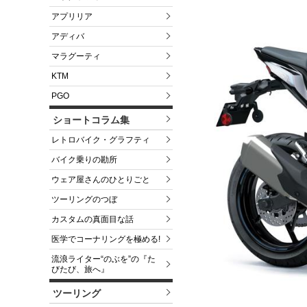
アプリリア
アディバ
マラグーティ
KTM
PGO
ショートコラム集
レトロバイク・グラフティ
バイク乗りの勘所
ウェア屋さんのひとりごと
ツーリングのつぼ
カスタムの真面目な話
医学でコーナリングを極める!
流浪ライター“のぶを”の『た
びたび、旅へ』
ツーリング