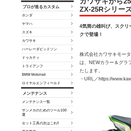
カワサキから25
プロが造るカスタム
ZX-25Rシリ
ホンダ
ヤマハ
4気筒の雄叫び、スクリー
スズキ
クで登場！
カワサキ
ハーレーダビッドソン
株式会社カワサキモータ
ドゥカティ
は、NEWカラー＆グラフィ
トライアンフ
たします。
BMW Motorrad
・URL／https://www.kawas
ロイヤルエンフィールド
メンテナンス
メンテナンス一覧
サンメカのためのツール100
選
セット工具の次はこれ!!