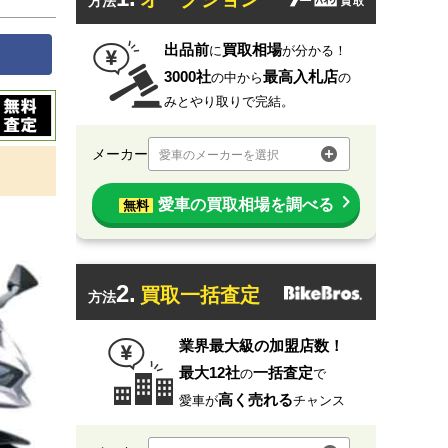
方法
出品前
買取相場
に
が分かる！
3000社
最高入札店
の中から
の
みとやり取りで完結。
メーカー
愛車のメーカーを選択
愛車の買取相場を調べる
無料
2.
買取一括査定
方法
業界最大級の加盟店数！
最大12社
一括査定
の
で
高く売れる
愛車が
チャンス