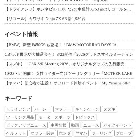
【トライアンフ】ボンネビル T100 など6車種計3,753台のリコールを発表
【リコール】カワサキ Ninja ZX-6R 計1,930台
イベント情報
【BMW】新型 F450GS も登場！「BMW MOTORRAD DAYS JA
CB750F 展示や大抽選会も！ 8/22開催「2026グッドスマイルミーティン
【スズキ】「GSX-S/R Meeting 2026」オリジナルグッズの先行販売
10/23・24開催！ 女性ライダー向けツーリングラリー「MOTHER LAKE
【ヤマハ】初心者が主役！ オフロード体験イベント「My Yamaha off-r
キーワード
トライアンフ
ハーレー
マフラー
キャンペーン
スズキ
ツーリング用品
モータースポーツ
トピックス
ピックアップニュース
車両情報
動画
ニュース
バイクイベント
ヘルメット
マフラー関連
ホンダ
ヤマハ
ツーリング
グローブ