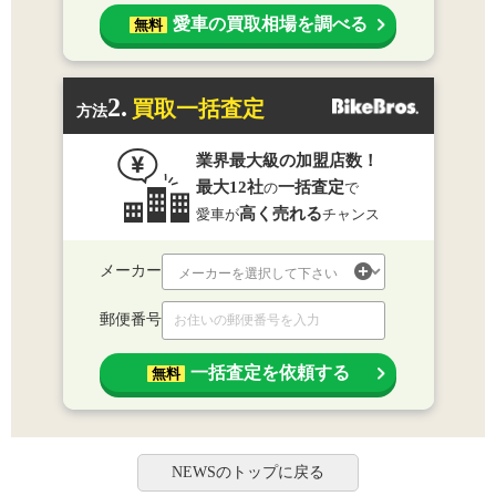
愛車の買取相場を調べる
無料
2.
買取一括査定
方法
業界最大級の加盟店数！
最大12社
一括査定
の
で
高く売れる
愛車が
チャンス
メーカー
郵便番号
一括査定を依頼する
無料
NEWSのトップに戻る