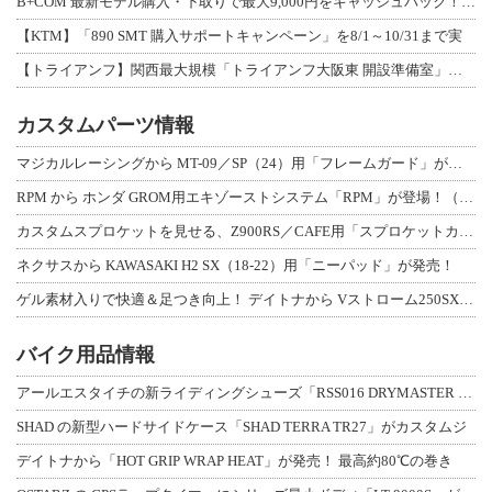
B+COM 最新モデル購入・下取りで最大9,000円をキャッシュバック！「B+F
【KTM】「890 SMT 購入サポートキャンペーン」を8/1～10/31まで実
【トライアンフ】関西最大規模「トライアンフ大阪東 開設準備室」がオープン！ 限定
カスタムパーツ情報
マジカルレーシングから MT-09／SP（24）用「フレームガード」が登場！
RPM から ホンダ GROM用エキゾーストシステム「RPM」が登場！（動画あり
カスタムスプロケットを見せる、Z900RS／CAFE用「スプロケットカバーフルキ
ネクサスから KAWASAKI H2 SX（18-22）用「ニーパッド」が発売！
ゲル素材入りで快適＆足つき向上！ デイトナから Vストローム250SX用「快適ロ
バイク用品情報
アールエスタイチの新ライディングシューズ「RSS016 DRYMASTER スト
SHAD の新型ハードサイドケース「SHAD TERRA TR27」がカスタムジ
デイトナから「HOT GRIP WRAP HEAT」が発売！ 最高約80℃の巻き