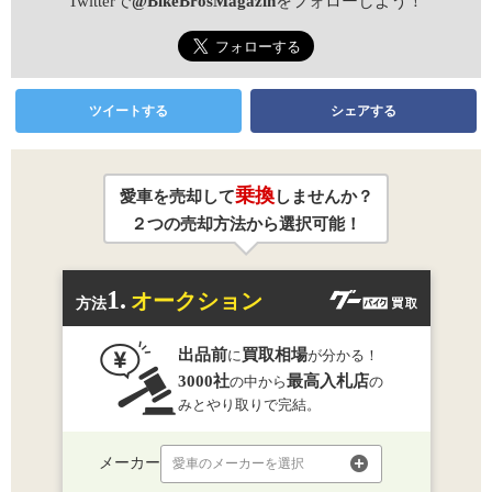
Twitterで
@BikeBrosMagazin
をフォローしよう！
ツイートする
シェアする
乗換
愛車を売却して
しませんか？
２つの売却方法から選択可能！
1.
オークション
方法
出品前
買取相場
に
が分かる！
3000社
最高入札店
の中から
の
みとやり取りで完結。
メーカー
愛車のメーカーを選択