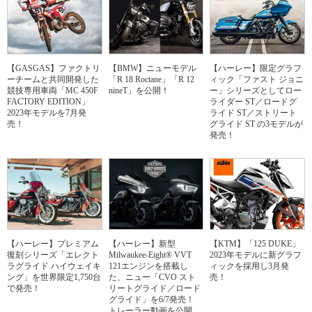
【GASGAS】ファクトリ
【BMW】ニューモデル
【ハーレー】限定グラフ
ーチームと共同開発した
「R 18 Roctane」「R 12
ィック「ファスト ジョニ
競技専用車両「MC 450F
nineT」を公開！
ー」シリーズとしてロー
FACTORY EDITION」
ライダー ST／ロードグ
2023年モデルを7月発
ライド ST／ストリート
売！
グライド ST の3モデルが
発売！
【ハーレー】プレミアム
【ハーレー】新型
【KTM】「125 DUKE」
復刻シリーズ「エレクト
Milwaukee-Eight® VVT
2023年モデルに新グラフ
ラグライド ハイウェイキ
121エンジンを搭載し
ィックを採用し3月発
ング」を世界限定1,750台
た、ニュー「CVO スト
売！
で発売！
リートグライド／ロード
グライド」を6/7発売！
トレーラー動画を公開