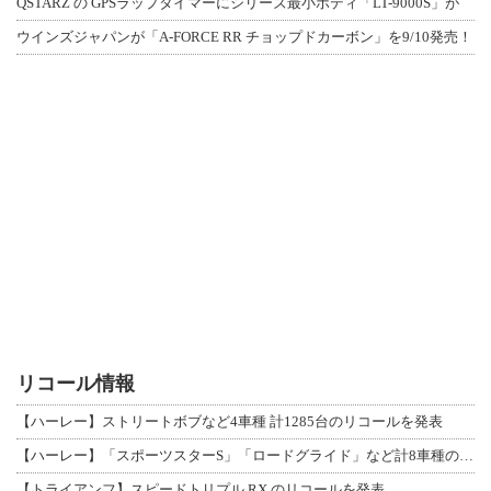
QSTARZ の GPSラップタイマーにシリーズ最小ボディ「LT-9000S」が
ウインズジャパンが「A-FORCE RR チョップドカーボン」を9/10発売！
リコール情報
【ハーレー】ストリートボブなど4車種 計1285台のリコールを発表
【ハーレー】「スポーツスターS」「ロードグライド」など計8車種のリコールを発表
【トライアンフ】スピードトリプル RX のリコールを発表