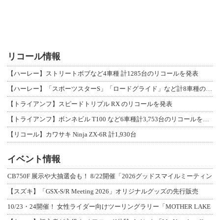
リコール情報
【ハーレー】ストリートボブなど4車種 計1285台のリコールを発表
【ハーレー】「スポーツスターS」「ロードグライド」など計8車種のリコールを発表
【トライアンフ】スピードトリプル RX のリコールを発表
【トライアンフ】ボンネビル T100 など6車種計3,753台のリコールを発表
【リコール】カワサキ Ninja ZX-6R 計1,930台
イベント情報
CB750F 展示や大抽選会も！ 8/22開催「2026グッドスマイルミーティン
【スズキ】「GSX-S/R Meeting 2026」オリジナルグッズの先行販売
10/23・24開催！ 女性ライダー向けツーリングラリー「MOTHER LAKE