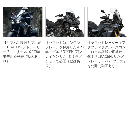
【ヤマハ】欧州ヤマハが
【ヤマハ】新エンジン・
【ヤマハ】レーダー＋ア
「TRACER 7／トレーサ
フレームを採用した2023
ダプティブクルーズコン
ー 7」シリーズの2023年
年モデル「NIKEN GT／
トロール搭載で正常進
モデルを発表（動画あ
ナイケン GT」をミラノ
化！「TRACER9 GT+／
り）
ショーで公開（動画あ
トレーサー9 GT プラス」
り）
を公開（動画あり）