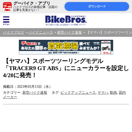
グーバイク・アプリ
ダウンロード
バイクブロスの新着記事・話題の
記事を見逃さない！
バイクブロス
バイクニュース
新型バイク速報
【ヤマハ】スポーツツーリングモ
【ヤマハ】スポーツツーリングモデル
「TRACER9 GT ABS」にニューカラーを設定し
4/20に発売！
掲載日：2023年03月15日（水）
カテゴリー:
新型バイク速報
タグ:
ピックアップニュース
,
ヤマハ
,
動画
,
国内
メーカー