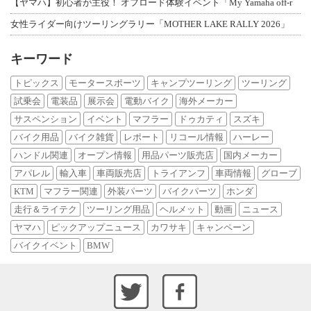
【ヤマハ】初心者が主役！ オフロード体験イベント「My Yamaha off-r
女性ライダー向けツーリングラリー「MOTHER LAKE RALLY 2026」
キーワード
トピックス
モータースポーツ
キャンプツーリング
ツーリング
試乗会
電装品
展示会
電動バイク
海外メーカー
サスペンション
イベント
マフラー
ドゥカティ
スズキ
バイク用品
バイク雑貨
レポート
リコール情報
ハーレー
ハンドル関連
オープン情報
用品パーツ販売店
国内メーカー
アパレル
輸入車
車両販売店
トライアンフ
車両情報
グローブ
KTM
マフラー関連
外装パーツ
バイクパーツ
ホンダ
走行＆ライテク
ツーリング用品
ヘルメット
動画
ニュース
ヤマハ
ピックアップニュース
カワサキ
キャンペーン
バイクイベント
BMW