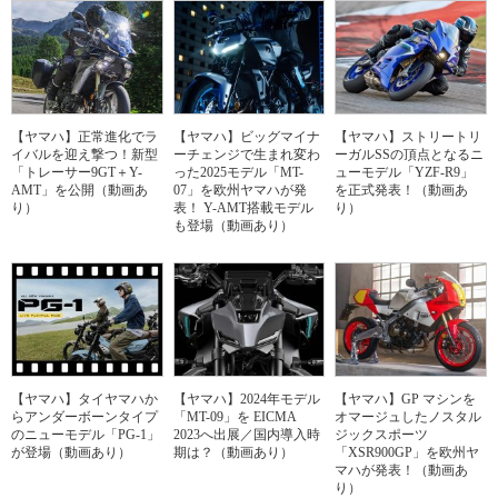
【ヤマハ】正常進化でラ
【ヤマハ】ビッグマイナ
【ヤマハ】ストリートリ
イバルを迎え撃つ！新型
ーチェンジで生まれ変わ
ーガルSSの頂点となるニ
「トレーサー9GT＋Y-
った2025モデル「MT-
ューモデル「YZF-R9」
AMT」を公開（動画あ
07」を欧州ヤマハが発
を正式発表！（動画あ
り）
表！ Y-AMT搭載モデル
り）
も登場（動画あり）
【ヤマハ】タイヤマハか
【ヤマハ】2024年モデル
【ヤマハ】GP マシンを
らアンダーボーンタイプ
「MT-09」を EICMA
オマージュしたノスタル
のニューモデル「PG-1」
2023へ出展／国内導入時
ジックスポーツ
が登場（動画あり）
期は？（動画あり）
「XSR900GP」を欧州ヤ
マハが発表！（動画あ
り）