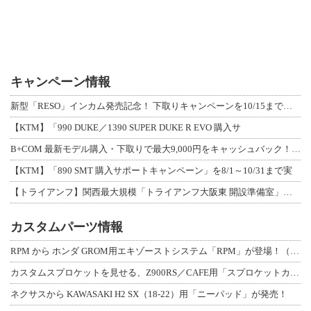
キャンペーン情報
新型「RESO」インカム発売記念！ 下取りキャンペーンを10/15まで延長して開
【KTM】「990 DUKE／1390 SUPER DUKE R EVO 購入サ
B+COM 最新モデル購入・下取りで最大9,000円をキャッシュバック！「B+F
【KTM】「890 SMT 購入サポートキャンペーン」を8/1～10/31まで実
【トライアンフ】関西最大規模「トライアンフ大阪東 開設準備室」がオープン！ 限定
カスタムパーツ情報
RPM から ホンダ GROM用エキゾーストシステム「RPM」が登場！（動画あり
カスタムスプロケットを見せる、Z900RS／CAFE用「スプロケットカバーフルキ
ネクサスから KAWASAKI H2 SX（18-22）用「ニーパッド」が発売！