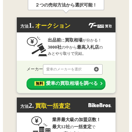
２つの売却方法から選択可能！
1.
オークション
方法
出品前
買取相場
に
が分かる！
3000社
最高入札店
の中から
の
みとやり取りで完結。
メーカー
愛車のメーカーを選択
愛車の買取相場を調べる
無料
2.
買取一括査定
方法
業界最大級の加盟店数！
最大12社
一括査定
の
で