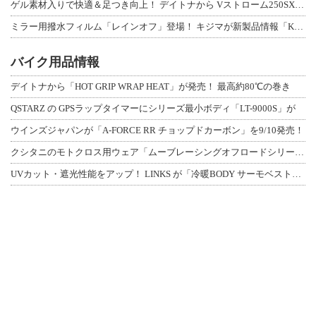
ゲル素材入りで快適＆足つき向上！ デイトナから Vストローム250SX用「快適ロ
ミラー用撥水フィルム「レインオフ」登場！ キジマが新製品情報「KIJIMA NE
バイク用品情報
デイトナから「HOT GRIP WRAP HEAT」が発売！ 最高約80℃の巻き
QSTARZ の GPSラップタイマーにシリーズ最小ボディ「LT-9000S」が
ウインズジャパンが「A-FORCE RR チョップドカーボン」を9/10発売！
クシタニのモトクロス用ウェア「ムーブレーシングオフロードシリーズ」3アイテムが登
UVカット・遮光性能をアップ！ LINKS が「冷暖BODY サーモベスト」改良