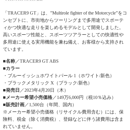
「TRACER9 GT」は、”Multirole fighter of the Motorcycle”をコ
ンセプトに、市街地からツーリングまで多用途でスポーテ
ィかつ快適な走りを楽しめるモデルとして開発しました。
高いスポーツ性能と、スポーツツアラーとしての快適性や
多用途に使える実用機能を兼ね備え、お客様から支持され
ています。
■名称
／TRACER9 GT ABS
■カラー
・ブルーイッシュホワイトパール 1（ホワイト/新色）
・ブラックメタリック X（ブラック/新色）
■発売日
／2023年4月20日（木）
■メーカー希望小売価格
／149万6,000円（税10％込み）
■販売計画
／1,500台（年間、国内）
※メーカー希望小売価格（リサイクル費用含む）には、保
険料、税金（除く消費税）、登録などに伴う諸費用は含ま
れていません。