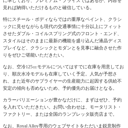
に準じており、プレミアム・プライスではあるが、内容を
見れば納得いただけるものと確信している。
特にスチール・ボディならではの重厚なペイント、クラシ
ックに見せながらも現代の交通事情に十分以上にフィット
させたダブル・コイルスプリング式のフロント・エンド、
スタイルはそのままに最新の機能を盛り込んだ液晶ディス
プレイなど、クラシックとモダンとを見事に融合させた作
りをぜひご堪能いただきたい。
なお、空冷125㏄モデルについてはすでに在庫を用意してお
り、順次水冷モデルも在庫していく予定。人気が予想さ
れ、また近年のサプライヤーの生産能力に起因する供給不
安定の傾向も否めないため、予約優先のお届けとなる。
カラーバリエーションが豊かなだけに、まずはぜひ、予約
を入れていただきたい。お問い合わせは、モータリスト・
ファクトリー、または全国のランブレッタ販売店まで。
なお、Royal Alloy専用のウェブサイトをただいま鋭意制作