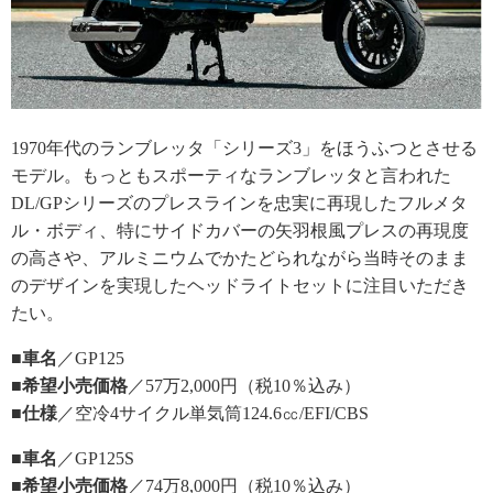
1970年代のランブレッタ「シリーズ3」をほうふつとさせる
モデル。もっともスポーティなランブレッタと言われた
DL/GPシリーズのプレスラインを忠実に再現したフルメタ
ル・ボディ、特にサイドカバーの矢羽根風プレスの再現度
の高さや、アルミニウムでかたどられながら当時そのまま
のデザインを実現したヘッドライトセットに注目いただき
たい。
■車名
／GP125
■希望小売価格
／57万2,000円（税10％込み）
■仕様
／空冷4サイクル単気筒124.6㏄/EFI/CBS
■車名
／GP125S
■希望小売価格
／74万8,000円（税10％込み）