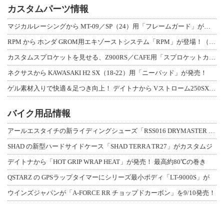
カスタムパーツ情報
マジカルレーシングから MT-09／SP（24）用「フレームガード」が登場！
RPM から ホンダ GROM用エキゾーストシステム「RPM」が登場！（動画あり
カスタムスプロケットを見せる、Z900RS／CAFE用「スプロケットカバーフルキ
ネクサスから KAWASAKI H2 SX（18-22）用「ニーパッド」が発売！
ゲル素材入りで快適＆足つき向上！ デイトナから Vストローム250SX用「快適ロ
バイク用品情報
アールエスタイチの新ライディングシューズ「RSS016 DRYMASTER スト
SHAD の新型ハードサイドケース「SHAD TERRA TR27」がカスタムジ
デイトナから「HOT GRIP WRAP HEAT」が発売！ 最高約80℃の巻き
QSTARZ の GPSラップタイマーにシリーズ最小ボディ「LT-9000S」が
ウインズジャパンが「A-FORCE RR チョップドカーボン」を9/10発売！