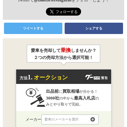
Twitterで
@BikeBrosMagazin
をフォローしよう！
ツイートする
シェアする
乗換
愛車を売却して
しませんか？
２つの売却方法から選択可能！
1.
オークション
方法
出品前
買取相場
に
が分かる！
3000社
最高入札店
の中から
の
みとやり取りで完結。
メーカー
愛車のメーカーを選択