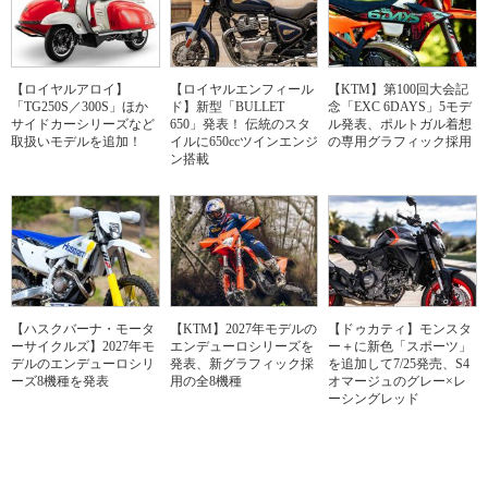
【ロイヤルアロイ】
【ロイヤルエンフィール
【KTM】第100回大会記
「TG250S／300S」ほか
ド】新型「BULLET
念「EXC 6DAYS」5モデ
サイドカーシリーズなど
650」発表！ 伝統のスタ
ル発表、ポルトガル着想
取扱いモデルを追加！
イルに650ccツインエンジ
の専用グラフィック採用
ン搭載
【ハスクバーナ・モータ
【KTM】2027年モデルの
【ドゥカティ】モンスタ
ーサイクルズ】2027年モ
エンデューロシリーズを
ー＋に新色「スポーツ」
デルのエンデューロシリ
発表、新グラフィック採
を追加して7/25発売、S4
ーズ8機種を発表
用の全8機種
オマージュのグレー×レ
ーシングレッド