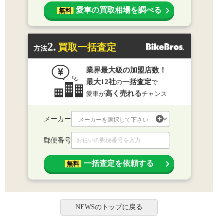
愛車の買取相場を調べる
無料
2.
買取一括査定
方法
業界最大級の加盟店数！
最大12社
一括査定
の
で
高く売れる
愛車が
チャンス
メーカー
郵便番号
一括査定を依頼する
無料
NEWSのトップに戻る