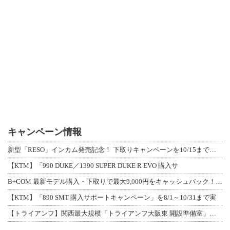
キャンペーン情報
新型「RESO」インカム発売記念！ 下取りキャンペーンを10/15まで延長して開
【KTM】「990 DUKE／1390 SUPER DUKE R EVO 購入サ
B+COM 最新モデル購入・下取りで最大9,000円をキャッシュバック！「B+F
【KTM】「890 SMT 購入サポートキャンペーン」を8/1～10/31まで実
【トライアンフ】関西最大規模「トライアンフ大阪東 開設準備室」がオープン！ 限定