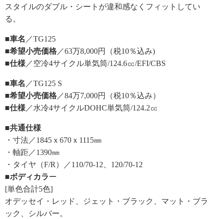
スタイルのダブル・シートが違和感なくフィットしてい
る。
■車名
／TG125
■希望小売価格
／63万8,000円（税10％込み)
■仕様
／空冷4サイクル単気筒/124.6㏄/EFI/CBS
■車名
／TG125 S
■希望小売価格
／84万7,000円（税10％込み）
■仕様
／水冷4サイクルDOHC単気筒/124.2㏄
■共通仕様
・寸法／1845ｘ670ｘ1115㎜
・軸距／1390㎜
・タイヤ（F/R）／110/70-12、120/70-12
■ボディカラ
ー
[単色合計5色]
オデッセイ・レッド、ジェット・ブラック、マット・ブラ
ック、シルバー。