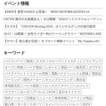
イベント情報
【BMW】新型 F450GS も登場！「BMW MOTORRAD DAYS JA
CB750F 展示や大抽選会も！ 8/22開催「2026グッドスマイルミーティン
【スズキ】「GSX-S/R Meeting 2026」オリジナルグッズの先行販売
10/23・24開催！ 女性ライダー向けツーリングラリー「MOTHER LAKE
【ヤマハ】初心者が主役！ オフロード体験イベント「My Yamaha off-r
キーワード
バイクパーツ
動画
スズキ
グローブ
ドゥカティ
トライアンフ
オープン情報
バイク用品
レポート
用品パーツ販売店
カワサキ
バイクイベント
リコール情報
電動バイク
ハンドル関連
電装品
ツーリング
国内メーカー
キャンプツーリング
展示会
車両販売店
バイク雑貨
トピックス
ヤマハ
ヘルメット
マフラー
ホンダ
アパレル
KTM
走行＆ライテク
海外メーカー
試乗会
ニュース
車両情報
ツーリング用品
輸入車
モータースポーツ
キャンペーン
ハーレー
BMW