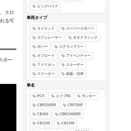
ビッグバイク
、スロ
車両タイプ
れる可
ネイキッド
スーパースポーツ
カフェレーサー
ネオクラシック
ボバー
スクランブラー
オフロード
アドベンチャー
スポー
アメリカン
クルーザー
スクーター
絶版・旧車
車名
PCX
エイプ50
モンキー
CBR250RR
CRF250F
CB400
CBR1000RR
CB1100
CB1300