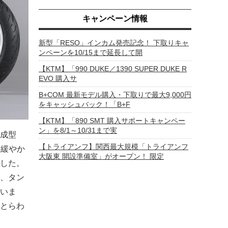
キャンペーン情報
新型「RESO」インカム発売記念！ 下取りキャ
ンペーンを10/15まで延長して開
【KTM】「990 DUKE／1390 SUPER DUKE R
EVO 購入サ
B+COM 最新モデル購入・下取りで最大9,000円
をキャッシュバック！「B+F
【KTM】「890 SMT 購入サポートキャンペー
ン」を8/1～10/31まで実
成型
【トライアンフ】関西最大規模「トライアンフ
く緩やか
大阪東 開設準備室」がオープン！ 限定
した。
、タン
いま
とらわ