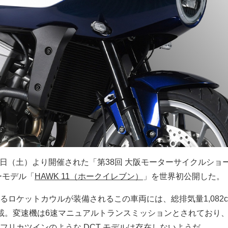
19日（土）より開催された「第38回 大阪モーターサイクルショ
ーモデル「
HAWK 11（ホークイレブン）
」を世界初公開した。
るロケットカウルが装備されるこの車両には、総排気量1,082c
載。変速機は6速マニュアルトランスミッションとされており
フリカツインのような DCT モデルは存在しないようだ。