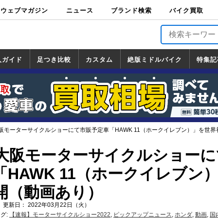
ウェブマガジン
ニュース
ブランド検索
バイク買取
バイクブロス・
原付＆ミニバイ
スポーツ＆ネイ
アメリカン＆ツ
ビッグスクータ
オフロード
バージンハーレ
バージンBMW
バージンドゥカ
バージントライ
ニュース
車両情報
イベント
キャンペ
トピック
バイク用
バイクパ
書籍・
サポート
お知らせ
ブランドを検
ブランドボイ
バイク買取
マガジンズ
ク
キッド
アラー
ー
ー
ティ
アンフ
TOP
ーン
ス
品
ーツ
DVD
索
ス
入ガイド
足つき比較
カスタム
絶版ミドルバイク
特集記
入ガイド
ンダ
マハ
ズキ
ワサキ
カスタム
ホンダ
ヤマハ
スズキ
カワサキ
道の駅調査隊
ツーリング情報局
日本の道50選
国道めぐり
林道ツーリング
絶版ミドルバイク
ホンダ
ヤマハ
スズキ
カワサキ
覧
一覧
一覧
阪モーターサイクルショーにて市販予定車「HAWK 11（ホークイレブン）」を世
大阪モーターサイクルショーに
HAWK 11（ホークイレブン
開（動画あり）
 更新日： 2022年03月22日（火）
グ:
【速報】モーターサイクルショー2022
,
ピックアップニュース
,
ホンダ
,
動画
,
国