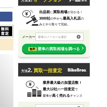
方法
出品前
買取相場
に
が分かる！
3000社
最高入札店
の中から
の
みとやり取りで完結。
メーカー
愛車のメーカーを選択
愛車の買取相場を調べる
無料
2.
買取一括査定
方法
業界最大級の加盟店数！
最大12社
一括査定
の
で
高く売れる
愛車が
チャンス