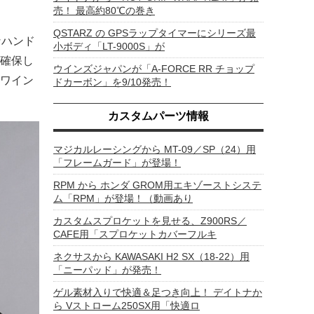
売！ 最高約80℃の巻き
QSTARZ の GPSラップタイマーにシリーズ最
なハンド
小ボディ「LT-9000S」が
確保し
ウインズジャパンが「A-FORCE RR チョップ
ワイン
ドカーボン」を9/10発売！
カスタムパーツ情報
マジカルレーシングから MT-09／SP（24）用
「フレームガード」が登場！
RPM から ホンダ GROM用エキゾーストシステ
ム「RPM」が登場！（動画あり
カスタムスプロケットを見せる、Z900RS／
CAFE用「スプロケットカバーフルキ
ネクサスから KAWASAKI H2 SX（18-22）用
「ニーパッド」が発売！
ゲル素材入りで快適＆足つき向上！ デイトナか
ら Vストローム250SX用「快適ロ