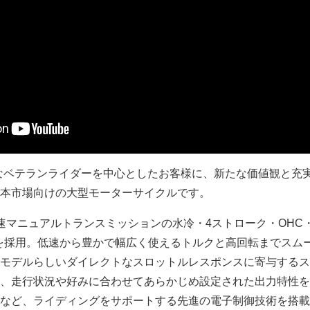
豊かなベテランライダーを中心としたお客様に、新たな価値観と充
本市場向けの大型モーターサイクルです。
速マニュアルトランスミッションの水冷・4ストローク・OHC
ンジンを採用。低速から豊かで幅広く使えるトルクと高回転までスム
モデルらしいダイレクトなスロットルレスポンスに寄与するス
、走行状況や好みに合わせてあらかじめ設定された出力特性を
など、ライディングをサポートする先進の電子制御技術を搭載