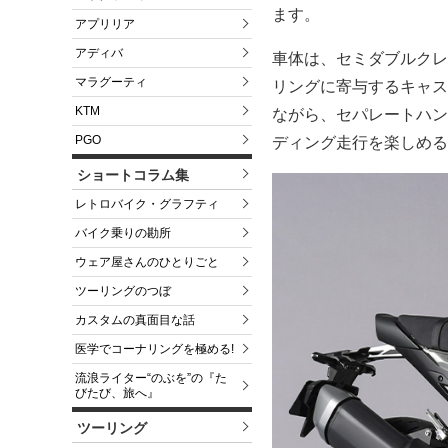
ます。
アプリリア
アディバ
車体は、セミダブルクレ
マラグーティ
リングに寄与するキャス
KTM
ながら、セパレートハン
PGO
ディング走行を楽しめる
ショートコラム集
レトロバイク・グラフティ
バイク乗りの勘所
ウェア屋さんのひとりごと
ツーリングのつぼ
カスタムの真面目な話
医学でコーナリングを極める!
流浪ライター“のぶを”の『た
びたび、旅へ』
ツーリング