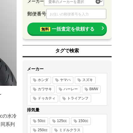
メーカー
郵便番号
一括査定を依頼する
無料
タグで検索
メーカー
ホンダ
ヤマハ
スズキ
カワサキ
ハーレー
BMW
ー
ドゥカティ
トライアンフ
排気量
cの水冷
50cc
125cc
150cc
、同系列
250cc
ミドルクラス