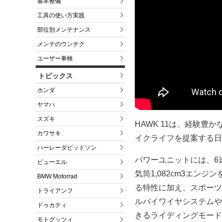
基本整備
工具の使い方実践
部位別メンテナンス
メンテのウンチク
ユーザー車検
トピックス
ホンダ
ヤマハ
スズキ
HAWK 11は、経験
カワサキ
イクライフを提案する日
ハーレーダビッドソン
パワーユニットには、6
ビューエル
気筒1,082cm3エ
BMW Motorrad
る特性に加え、スポーツ
トライアンフ
ルバイワイヤシステムや
ドゥカティ
きるライディングモード
モトグッツィ