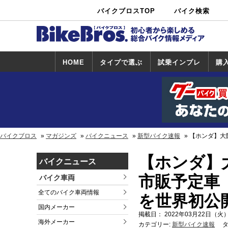
バイクブロスTOP
バイク検索
中古バイ
カタログ検
ショップ検
ク・新車検
索
索
索
HOME
タイプで選ぶ
試乗インプレ
購
スポーツ＆ネ
原付＆ミニバ
アメリカン＆
ビッグスクー
オフロード
試乗インプレ
ホンダ
ヤマハ
スズキ
カワサキ
ハーレー
BMW
トライアンフ
ドゥカティ
購
ホ
ヤ
ス
カ
イキッド
イク
クルーザー
ター
一覧
一
バイクブロス
マガジンズ
バイクニュース
新型バイク速報
【ホンダ】大
【ホンダ】
バイクニュース
市販予定車「
バイク車両
全てのバイク車両情報
を世界初公
国内メーカー
掲載日： 2022年03月22日（火）
海外メーカー
カテゴリー:
新型バイク速報
タ