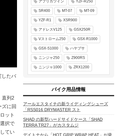
アフリカツイン
YZF-R250
SR400
MT-07
MT-09
YZF-R1
XSR900
アドレスV125
GSX250R
Vストローム250
GSX-R1000
GSX-S1000
ハヤブサ
ニンジャ250
Z900RS
ニンジャ1000
ZRX1200
実したバ
バイク用品情報
・直列2
アールエスタイチの新ライディングシューズ
ーズに回
「RSS016 DRYMASTER スト
ロット
SHAD の新型ハードサイドケース「SHAD
選択で
TERRA TR27」がカスタムジ
してい
デイトナから「HOT GRIP WRAP HEAT」が発