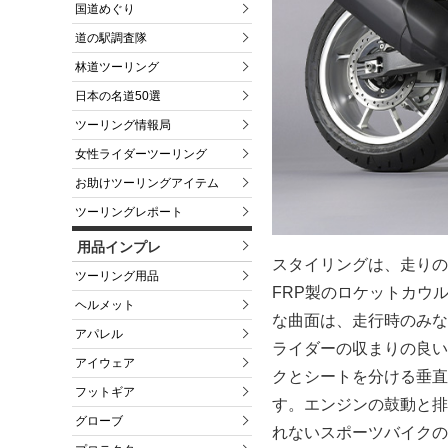
国道めぐり
道の駅調査隊
林道ツーリング
日本の名道50選
ツーリング情報局
女性ライダーツーリング
お助けツーリングアイテム
ツーリングレポート
用品インプレ
スタイリングは、走りの
ツーリング用品
FRP製のロケットカウ
ヘルメット
な曲面は、走行時のみな
アパレル
ライダーの収まりの良い
アイウェア
クとシートを分ける垂直
フットギア
す。エンジンの鼓動と排
グローブ
れないスポーツバイクの