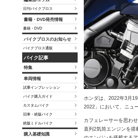
日刊バイクブロス
書籍・DVD発売情報
書籍・DVD
バイクブロスのお知らせ
バイクブロス通販
バイク記事
特集
車両情報
試乗インプレッション
バイク購入ガイド
ホンダは、2022年3月
カスタムバイク
2022」において、ニュ
旧車・絶版バイク
カフェレーサーを思わせ
絶版ミドルバイク
直列2気筒エンジンを搭
購入基礎知識
のエンジンを搭載するア