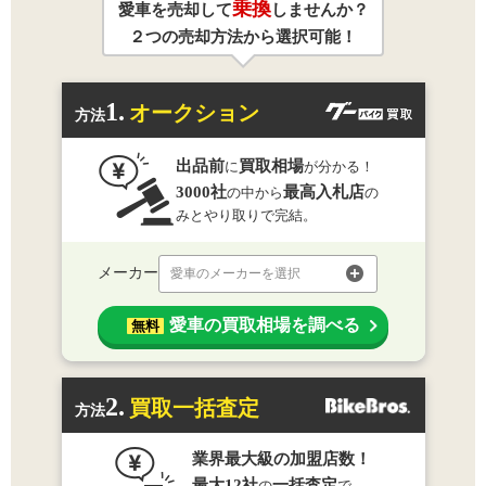
乗換
愛車を売却して
しませんか？
２つの売却方法から選択可能！
1.
オークション
方法
出品前
買取相場
に
が分かる！
3000社
最高入札店
の中から
の
みとやり取りで完結。
メーカー
愛車のメーカーを選択
愛車の買取相場を調べる
無料
2.
買取一括査定
方法
業界最大級の加盟店数！
最大12社
一括査定
の
で