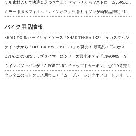
ゲル素材入りで快適＆足つき向上！ デイトナから Vストローム250SX用「快適ロ
ミラー用撥水フィルム「レインオフ」登場！ キジマが新製品情報「KIJIMA NE
バイク用品情報
SHAD の新型ハードサイドケース「SHAD TERRA TR27」がカスタムジ
デイトナから「HOT GRIP WRAP HEAT」が発売！ 最高約80℃の巻き
QSTARZ の GPSラップタイマーにシリーズ最小ボディ「LT-9000S」が
ウインズジャパンが「A-FORCE RR チョップドカーボン」を9/10発売！
クシタニのモトクロス用ウェア「ムーブレーシングオフロードシリーズ」3アイテムが登