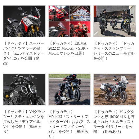
【ドゥカティ】スーパー
【ドゥカティ】EICMA
【ドゥカティ】「ドゥカ
バイクとツアラーの融
2022 に MotoGP・SBK・
ティ・スクランブラー」
合！「ムルティストラー
MotoE マシンを出展！
シリーズのニューモデル
ダV4 RS」を公開（動
を公開！
画）
【ドゥカティ】V4グラン
【ドゥカティ】
【ドゥカティ】ビッグタ
ツーリスモ・エンジンを
MY2023「ストリートフ
ンクと専用の足回りを与
搭載した「ディアベル
ァイターV4」および「ス
えられた「ムルティスト
V4」を公開！（動画あ
トリートファイターV4
ラーダ V4ラリー」を公
り）
SP2」を公開！（動画あ
開！（動画あり）
り）