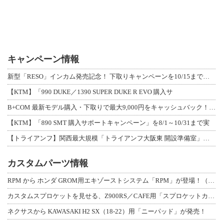
キャンペーン情報
新型「RESO」インカム発売記念！ 下取りキャンペーンを10/15まで延長して開
【KTM】「990 DUKE／1390 SUPER DUKE R EVO 購入サ
B+COM 最新モデル購入・下取りで最大9,000円をキャッシュバック！「B+F
【KTM】「890 SMT 購入サポートキャンペーン」を8/1～10/31まで実
【トライアンフ】関西最大規模「トライアンフ大阪東 開設準備室」がオープン！ 限定
カスタムパーツ情報
RPM から ホンダ GROM用エキゾーストシステム「RPM」が登場！（動画あり
カスタムスプロケットを見せる、Z900RS／CAFE用「スプロケットカバーフルキ
ネクサスから KAWASAKI H2 SX（18-22）用「ニーパッド」が発売！