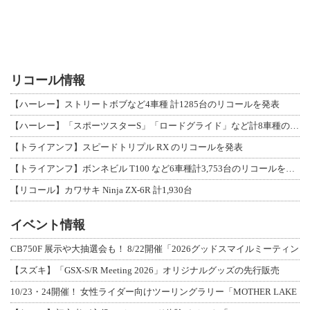
リコール情報
【ハーレー】ストリートボブなど4車種 計1285台のリコールを発表
【ハーレー】「スポーツスターS」「ロードグライド」など計8車種のリコールを発表
【トライアンフ】スピードトリプル RX のリコールを発表
【トライアンフ】ボンネビル T100 など6車種計3,753台のリコールを発表
【リコール】カワサキ Ninja ZX-6R 計1,930台
イベント情報
CB750F 展示や大抽選会も！ 8/22開催「2026グッドスマイルミーティン
【スズキ】「GSX-S/R Meeting 2026」オリジナルグッズの先行販売
10/23・24開催！ 女性ライダー向けツーリングラリー「MOTHER LAKE