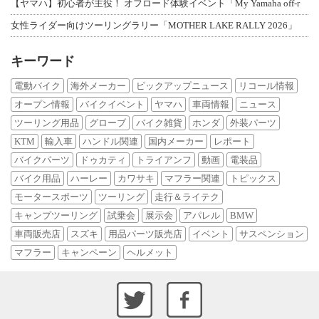
【ヤマハ】初心者が主役！ オフロード体験イベント「My Yamaha off-r
女性ライダー向けツーリングラリー「MOTHER LAKE RALLY 2026」
キーワード
電動バイク
海外メーカー
ピックアップニュース
リコール情報
オープン情報
バイクイベント
ヤマハ
車両情報
ニュース
ツーリング用品
グローブ
バイク雑貨
ホンダ
外装パーツ
KTM
輸入車
ハンドル関連
国内メーカー
レポート
バイクパーツ
ドゥカティ
トライアンフ
動画
電装品
バイク用品
ハーレー
カワサキ
マフラー関連
トピックス
モータースポーツ
ツーリング
走行＆ライテク
キャンプツーリング
試乗会
展示会
アパレル
BMW
車両販売店
スズキ
用品パーツ販売店
イベント
サスペンション
マフラー
キャンペーン
ヘルメット