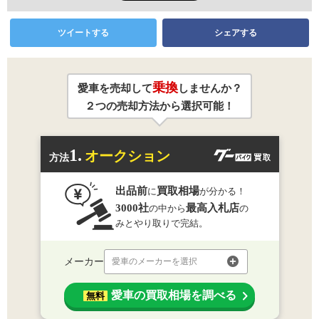
ツイートする
シェアする
乗換
愛車を売却して
しませんか？
２つの売却方法から選択可能！
1.
オークション
方法
出品前
買取相場
に
が分かる！
3000社
最高入札店
の中から
の
みとやり取りで完結。
メーカー
愛車のメーカーを選択
愛車の買取相場を調べる
無料