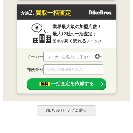
2.
買取一括査定
方法
業界最大級の加盟店数！
最大12社
一括査定
の
で
高く売れる
愛車が
チャンス
メーカー
郵便番号
一括査定を依頼する
無料
NEWSのトップに戻る