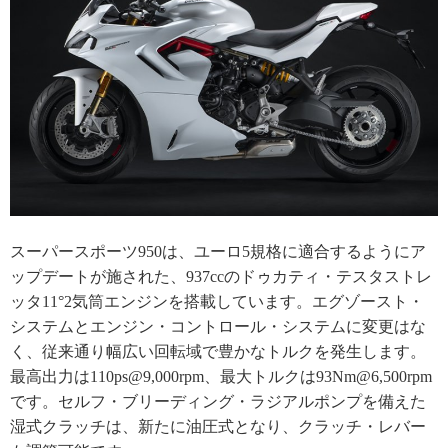
スーパースポーツ950は、ユーロ5規格に適合するようにア
ップデートが施された、937ccのドゥカティ・テスタストレ
ッタ11°2気筒エンジンを搭載しています。エグゾースト・
システムとエンジン・コントロール・システムに変更はな
く、従来通り幅広い回転域で豊かなトルクを発生します。
最高出力は110ps@9,000rpm、最大トルクは93Nm@6,500rpm
です。セルフ・ブリーディング・ラジアルポンプを備えた
湿式クラッチは、新たに油圧式となり、クラッチ・レバー