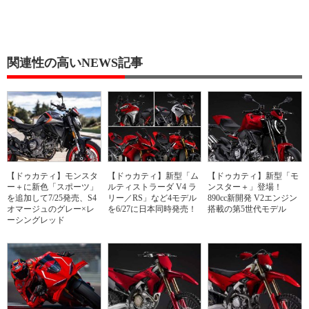
関連性の高いNEWS記事
【ドゥカティ】モンスタ
【ドゥカティ】新型「ム
【ドゥカティ】新型「モ
ー＋に新色「スポーツ」
ルティストラーダ V4 ラ
ンスター＋」登場！
を追加して7/25発売、S4
リー／RS」など4モデル
890cc新開発 V2エンジン
オマージュのグレー×レ
を6/27に日本同時発売！
搭載の第5世代モデル
ーシングレッド