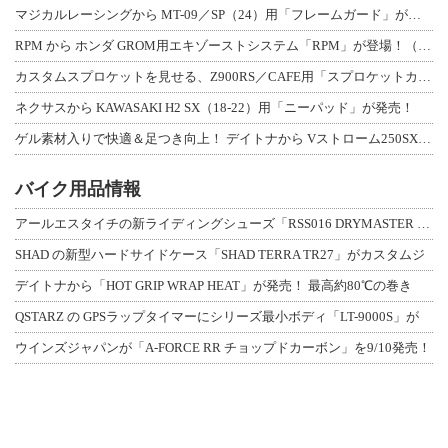
マジカルレーシングから MT-09／SP（24）用「フレームガード」が登場！
RPM から ホンダ GROM用エキゾーストシステム「RPM」が登場！（動画あり
カスタムスプロケットを見せる、Z900RS／CAFE用「スプロケットカバーフルキ
ネクサスから KAWASAKI H2 SX（18-22）用「ニーパッド」が発売！
ゲル素材入りで快適＆足つき向上！ デイトナから Vストローム250SX用「快適ロ
バイク用品情報
アールエスタイチの新ライディングシューズ「RSS016 DRYMASTER スト
SHAD の新型ハードサイドケース「SHAD TERRA TR27」がカスタムジ
デイトナから「HOT GRIP WRAP HEAT」が発売！ 最高約80℃の巻き
QSTARZ の GPSラップタイマーにシリーズ最小ボディ「LT-9000S」が
ウインズジャパンが「A-FORCE RR チョップドカーボン」を9/10発売！