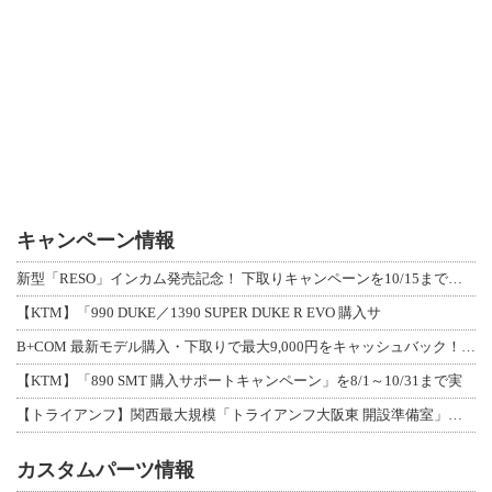
キャンペーン情報
新型「RESO」インカム発売記念！ 下取りキャンペーンを10/15まで延長して開
【KTM】「990 DUKE／1390 SUPER DUKE R EVO 購入サ
B+COM 最新モデル購入・下取りで最大9,000円をキャッシュバック！「B+F
【KTM】「890 SMT 購入サポートキャンペーン」を8/1～10/31まで実
【トライアンフ】関西最大規模「トライアンフ大阪東 開設準備室」がオープン！ 限定
カスタムパーツ情報