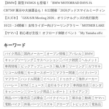
【BMW】新型 F450GS も登場！「BMW MOTORRAD DAYS JA
CB750F 展示や大抽選会も！ 8/22開催「2026グッドスマイルミーティン
【スズキ】「GSX-S/R Meeting 2026」オリジナルグッズの先行販売
10/23・24開催！ 女性ライダー向けツーリングラリー「MOTHER LAKE
【ヤマハ】初心者が主役！ オフロード体験イベント「My Yamaha off-r
キーワード
バイク用品
国内メーカー
オープン情報
アパレル
BMW
キャンプツーリング
サスペンション
バイク雑貨
ヘルメット
車両情報
ピックアップニュース
輸入車
ツーリング
カワサキ
リコール情報
モータースポーツ
マフラー関連
バイクパーツ
マフラー
ハンドル関連
イベント
ドゥカティ
海外メーカー
ハーレー
KTM
ニュース
走行＆ライテク
車両販売店
ホンダ
キャンペーン
ツーリング用品
レポート
トライアンフ
用品パーツ販売店
試乗会
バイクイベント
展示会
動画
ヤマハ
電動バイク
外装パーツ
スズキ
グローブ
トピックス
電装品