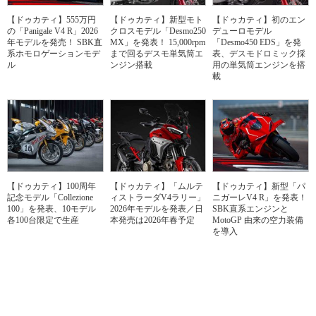
【ドゥカティ】555万円
【ドゥカティ】新型モト
【ドゥカティ】初のエン
の「Panigale V4 R」2026
クロスモデル「Desmo250
デューロモデル
年モデルを発売！ SBK直
MX」を発表！ 15,000rpm
「Desmo450 EDS」を発
系ホモロゲーションモデ
まで回るデスモ単気筒エ
表、デスモドロミック採
ル
ンジン搭載
用の単気筒エンジンを搭
載
【ドゥカティ】100周年
【ドゥカティ】「ムルテ
【ドゥカティ】新型「パ
記念モデル「Collezione
ィストラーダV4ラリー」
ニガーレV4 R」を発表！
100」を発表、10モデル
2026年モデルを発表／日
SBK直系エンジンと
各100台限定で生産
本発売は2026年春予定
MotoGP 由来の空力装備
を導入