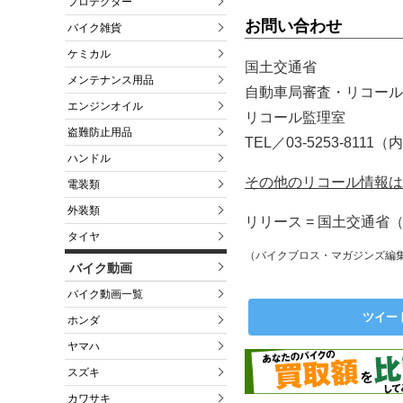
プロテクター
お問い合わせ
バイク雑貨
ケミカル
国土交通省
メンテナンス用品
自動車局審査・リコール
エンジンオイル
リコール監理室
盗難防止用品
TEL／03-5253-8111（
ハンドル
その他のリコール情報は
電装類
外装類
リリース = 国土交通省（
タイヤ
（バイクブロス・マガジンズ編
バイク動画
バイク動画一覧
ツイー
ホンダ
ヤマハ
スズキ
カワサキ