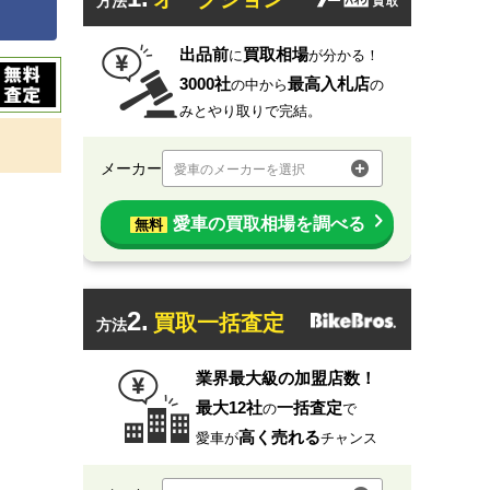
方法
出品前
買取相場
に
が分かる！
3000社
最高入札店
の中から
の
みとやり取りで完結。
メーカー
愛車のメーカーを選択
愛車の買取相場を調べる
無料
2.
買取一括査定
方法
業界最大級の加盟店数！
最大12社
一括査定
の
で
高く売れる
愛車が
チャンス