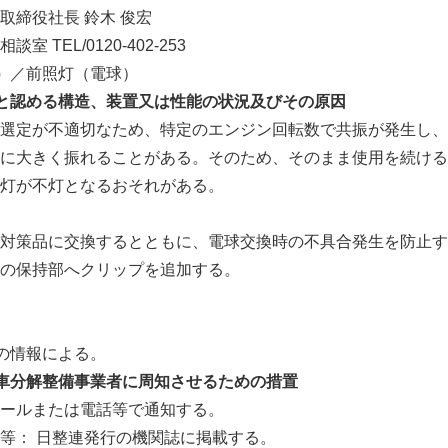
取締役社長 鈴木 俊宏
TEL/0120-402-253
）
／前照灯（電球）
と認める構造、装置又は性能の状況及びその原因
選定が不適切なため、特定のエンジン回転数で共振が発生し、
に大きく振れることがある。そのため、そのまま使用を続ける
灯が不灯となるおそれがある。
対策品に交換するとともに、電球交換時の不具合発生を防止す
の保持部へクリップを追加する。
の情報による。
車分解整備事業者に周知させるための措置
ールまたは電話等で通知する。
等： 日整連発行の機関誌に掲載する。