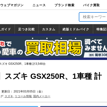
ウェブマガジン
ニュース
ブランド検索
バイク買取
バイクブロス・
原付＆ミニバイ
スポーツ＆ネイ
アメリカン＆ツ
ビッグスクータ
オフロード
バージンハーレ
バージンBMW
バージンドゥカ
バージントライ
ニュース
車両情報
イベント
キャンペ
トピック
バイク用
バイクパ
書籍・
サポート
お知らせ
ブランドを検
ブランドボイ
バイク買取
マガジンズ
ク
キッド
アラー
ー
ー
ティ
アンフ
TOP
ーン
ス
品
ーツ
DVD
索
ス
入ガイド
足つき比較
カスタム
絶版ミドルバイク
特集記
入ガイド
ンダ
マハ
ズキ
ワサキ
カスタム
ホンダ
ヤマハ
スズキ
カワサキ
道の駅調査隊
ツーリング情報局
日本の道50選
国道めぐり
林道ツーリング
絶版ミドルバイク
ホンダ
ヤマハ
スズキ
カワサキ
覧
一覧
一覧
キ GSX250R、1車種 計3,548台
スズキ GSX250R、1車種 計
 更新日： 2021年03月05日（金）
グ:
スズキ
,
リコール情報
,
国内メーカー