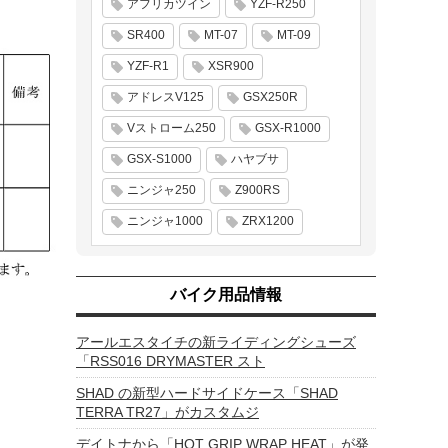
アフリカツイン
YZF-R250
SR400
MT-07
MT-09
YZF-R1
XSR900
アドレスV125
GSX250R
Vストローム250
GSX-R1000
GSX-S1000
ハヤブサ
ニンジャ250
Z900RS
ニンジャ1000
ZRX1200
バイク用品情報
アールエスタイチの新ライディングシューズ
「RSS016 DRYMASTER スト
SHAD の新型ハードサイドケース「SHAD
TERRA TR27」がカスタムジ
デイトナから「HOT GRIP WRAP HEAT」が発