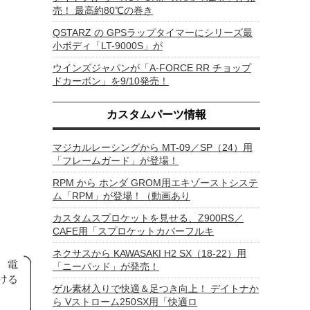
売！ 最高約80℃の巻き
QSTARZ の GPSラップタイマーにシリーズ最
小ボディ「LT-9000S」が
ウインズジャパンが「A-FORCE RR チョップ
ドカーボン」を9/10発売！
カスタムパーツ情報
マジカルレーシングから MT-09／SP（24）用
「フレームガード」が登場！
RPM から ホンダ GROM用エキゾーストシステ
ム「RPM」が登場！（動画あり
カスタムスプロケットを見せる、Z900RS／
CAFE用「スプロケットカバーフルキ
ネクサスから KAWASAKI H2 SX（18-22）用
「ニーパッド」が発売！
ゲル素材入りで快適＆足つき向上！ デイトナか
ら Vストローム250SX用「快適ロ