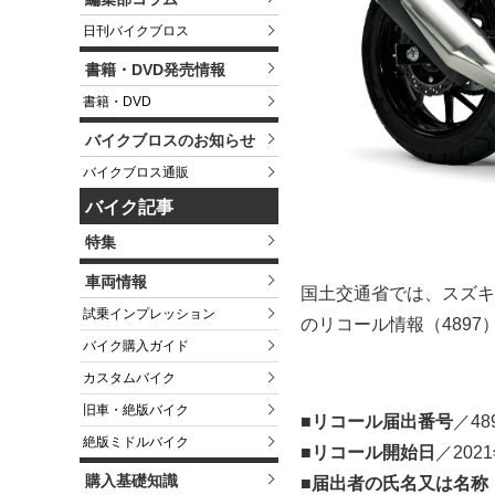
日刊バイクブロス
書籍・DVD発売情報
書籍・DVD
バイクブロスのお知らせ
バイクブロス通販
バイク記事
特集
車両情報
国土交通省では、スズキ株式
試乗インプレッション
のリコール情報（4897
バイク購入ガイド
カスタムバイク
旧車・絶版バイク
■リコール届出番号
／48
絶版ミドルバイク
■リコール開始日
／202
購入基礎知識
■届出者の氏名又は名称