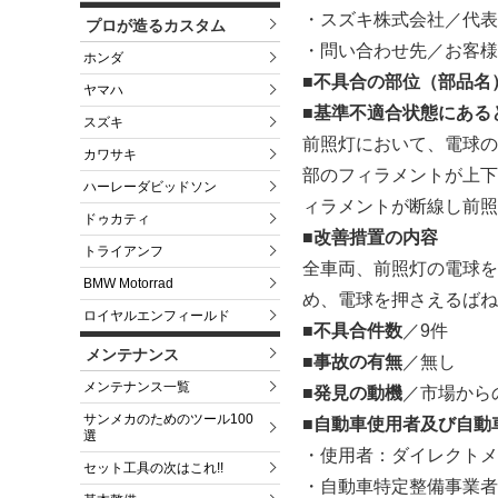
・スズキ株式会社／代表
プロが造るカスタム
・問い合わせ先／お客様相談室 
ホンダ
■不具合の部位（部品名
ヤマハ
■基準不適合状態にある
スズキ
前照灯において、電球の
カワサキ
部のフィラメントが上下
ハーレーダビッドソン
ィラメントが断線し前照
ドゥカティ
■改善措置の内容
トライアンフ
全車両、前照灯の電球を
BMW Motorrad
め、電球を押さえるばね
ロイヤルエンフィールド
■不具合件数
／9件
メンテナンス
■事故の有無
／無し
メンテナンス一覧
■発見の動機
／市場から
サンメカのためのツール100
■自動車使用者及び自動
選
・使用者：ダイレクトメ
セット工具の次はこれ!!
・自動車特定整備事業者