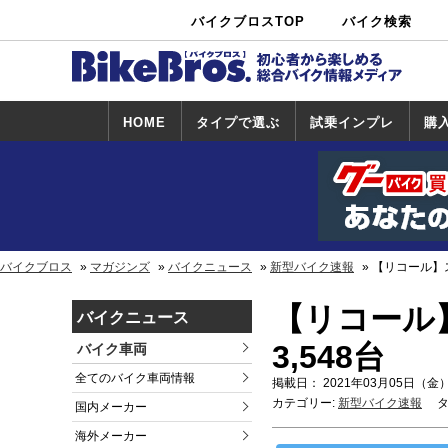
バイクブロスTOP
バイク検索
中古バイ
カタログ検
ショップ検
ク・新車検
索
索
索
HOME
タイプで選ぶ
試乗インプレ
購
スポーツ＆ネ
原付＆ミニバ
アメリカン＆
ビッグスクー
オフロード
試乗インプレ
ホンダ
ヤマハ
スズキ
カワサキ
ハーレー
BMW
トライアンフ
ドゥカティ
購
ホ
ヤ
ス
カ
イキッド
イク
クルーザー
ター
一覧
一
バイクブロス
マガジンズ
バイクニュース
新型バイク速報
【リコール】スズ
【リコール】
バイクニュース
3,548台
バイク車両
全てのバイク車両情報
掲載日： 2021年03月05日（金）
カテゴリー:
新型バイク速報
タ
国内メーカー
海外メーカー