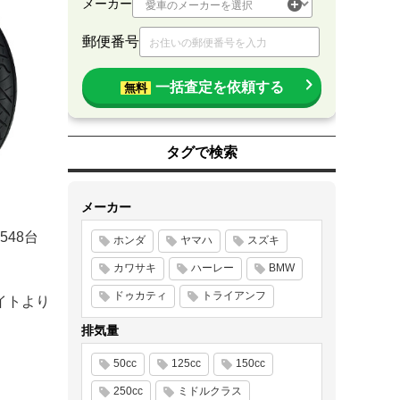
メーカー
郵便番号
一括査定を依頼する
無料
タグで検索
メーカー
548台
ホンダ
ヤマハ
スズキ
カワサキ
ハーレー
BMW
ドゥカティ
トライアンフ
イトより
排気量
50cc
125cc
150cc
250cc
ミドルクラス