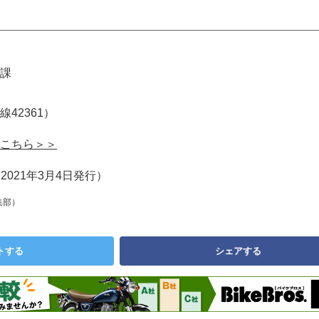
課
内線42361）
こちら＞＞
2021年3月4日発行）
集部）
トする
シェアする