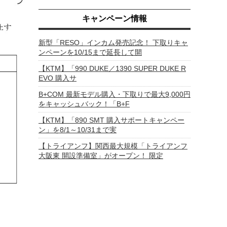
キャンペーン情報
新型「RESO」インカム発売記念！ 下取りキャ
ンペーンを10/15まで延長して開
【KTM】「990 DUKE／1390 SUPER DUKE R
EVO 購入サ
B+COM 最新モデル購入・下取りで最大9,000円
をキャッシュバック！「B+F
【KTM】「890 SMT 購入サポートキャンペー
ン」を8/1～10/31まで実
【トライアンフ】関西最大規模「トライアンフ
大阪東 開設準備室」がオープン！ 限定