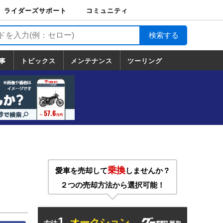
ライダーズサポート
コミュニティ
ライダーズサポート
バイク輸送
バイクガレージライ
バイク車両保険
ロードサービス
バイク試乗
コミュニティ
日記
ツーリング
カスタム
TOP
フ
TOP
事
トピックス
メンテナンス
ツーリング
トピックス
ホンダ
ヤマハ
スズキ
カワサキ
ハーレーダ
BMW
ドゥカティ
トライアン
メンテナンス
基本整備
部位別メンテ
工具の使い方
ツール100選
メンテのうん
一覧
ビッドソン
フ
一覧
ちく
乗換
愛車を売却して
しませんか？
２つの売却方法から選択可能！
1.
オークション