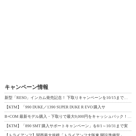
キャンペーン情報
新型「RESO」インカム発売記念！ 下取りキャンペーンを10/15まで延長して開
【KTM】「990 DUKE／1390 SUPER DUKE R EVO 購入サ
B+COM 最新モデル購入・下取りで最大9,000円をキャッシュバック！「B+F
【KTM】「890 SMT 購入サポートキャンペーン」を8/1～10/31まで実
【トライアンフ】関西最大規模「トライアンフ大阪東 開設準備室」がオープン！ 限定