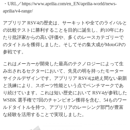
・URL／https://www.aprilia.com/en_EN/aprilia-world/news-
aprilia/v4-range/
アプリリア RSV4の歴史は、サーキットや全てのライバルと
の比較テストに勝利することを目的に誕生し、約10年にわ
たり批評家からの高い評価や、多くのレースカテゴリーで
のタイトルを獲得しました。そしてその集大成がMotoGPの
参戦です。
これはメーカーが開発した最高のテクノロジーによって生
み出されるセクターにおいて、先見の明を持ったモーター
サイクルデザインです。アプリリア RSV4は絶え間ない刷新
と洗練により、スポーツ性能という点でベンチマークであ
り続けています。これは短い歴史において RSV4が参戦した
WSBK 選手権で7回のチャンピオン獲得を含む、54ものワー
ルドタイトルを持つ、アプリリアのレーシング部門が豊富
な経験を活用することで実現しました。