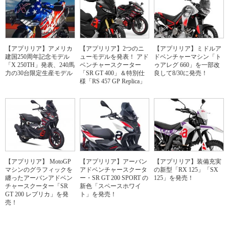
【アプリリア】アメリカ
【アプリリア】2つのニ
【アプリリア】ミドルア
建国250周年記念モデル
ューモデルを発表！ アド
ドベンチャーマシン「ト
「X 250TH」発表、240馬
ベンチャースクーター
ゥアレグ 660」を一部改
力の30台限定生産モデル
「SR GT 400」＆特別仕
良して8/30に発売！
様「RS 457 GP Replica」
【アプリリア】 MotoGP
【アプリリア】アーバン
【アプリリア】装備充実
マシンのグラフィックを
アドベンチャースクータ
の新型「RX 125」「SX
纏ったアーバンアドベン
ー・SR GT 200 SPORT の
125」を発売！
チャースクーター「SR
新色「スペースホワイ
GT 200 レプリカ」を発
ト」を発売！
売！