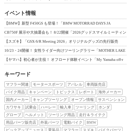
イベント情報
【BMW】新型 F450GS も登場！「BMW MOTORRAD DAYS JA
CB750F 展示や大抽選会も！ 8/22開催「2026グッドスマイルミーティン
【スズキ】「GSX-S/R Meeting 2026」オリジナルグッズの先行販売
10/23・24開催！ 女性ライダー向けツーリングラリー「MOTHER LAKE
【ヤマハ】初心者が主役！ オフロード体験イベント「My Yamaha off-r
キーワード
マフラー関連
モータースポーツ
アパレル
車両販売店
バイク用品
キャンペーン
トピックス
レポート
海外メーカー
国内メーカー
キャンプツーリング
オープン情報
サスペンション
カワサキ
試乗会
ハーレー
輸入車
ツーリング
ホンダ
グローブ
ヘルメット
ツーリング用品
走行＆ライテク
用品パーツ販売店
外装パーツ
電動バイク
BMW
ピックアップニュース
電装品
マフラー
スズキ
バイクパーツ