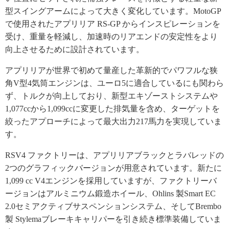
型スイングアームによって大きく変化しています。MotoGP
で使用されたアプリリア RS-GP からインスピレーションを
受け、重量を軽減し、加速時のリアエンドの安定性をより
向上させるために設計されています。
アプリリアが世界で初めて量産した革新的でパワフルな狭
角V型4気筒エンジンは、ユーロ5に適合しているにも関わら
ず、トルクが向上しており、新型エキゾーストシステムや
1,077ccから1,099ccに変更した排気量を含め、ターゲットを
絞ったアプローチによって最大出力217馬力を実現していま
す。
RSV4 ファクトリーは、アプリリアブラックとラバレッドの
2つのグラフィックバージョンが用意されています。新たに
1,099 cc V4エンジンを採用していますが、ファクトリーバ
ージョンはアルミニウム鍛造ホイール、Ohlins 製Smart EC
2.0セミアクティブサスペンションシステム、そしてBrembo
製 Stylemaブレーキキャリパーを引き続き標準装備していま