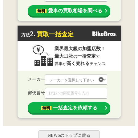
愛車の買取相場を調べる
無料
2.
買取一括査定
方法
業界最大級の加盟店数！
最大12社
一括査定
の
で
高く売れる
愛車が
チャンス
メーカー
郵便番号
一括査定を依頼する
無料
NEWSのトップに戻る