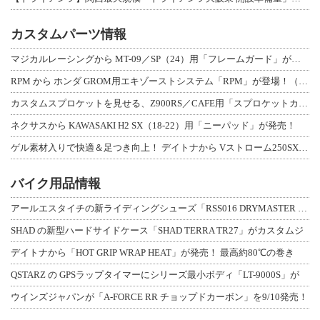
カスタムパーツ情報
マジカルレーシングから MT-09／SP（24）用「フレームガード」が登場！
RPM から ホンダ GROM用エキゾーストシステム「RPM」が登場！（動画あり
カスタムスプロケットを見せる、Z900RS／CAFE用「スプロケットカバーフルキ
ネクサスから KAWASAKI H2 SX（18-22）用「ニーパッド」が発売！
ゲル素材入りで快適＆足つき向上！ デイトナから Vストローム250SX用「快適ロ
バイク用品情報
アールエスタイチの新ライディングシューズ「RSS016 DRYMASTER スト
SHAD の新型ハードサイドケース「SHAD TERRA TR27」がカスタムジ
デイトナから「HOT GRIP WRAP HEAT」が発売！ 最高約80℃の巻き
QSTARZ の GPSラップタイマーにシリーズ最小ボディ「LT-9000S」が
ウインズジャパンが「A-FORCE RR チョップドカーボン」を9/10発売！