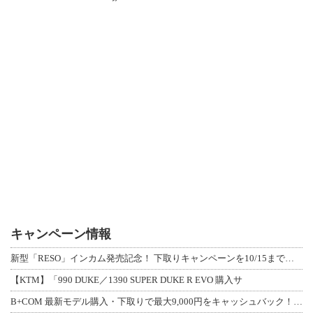
キャンペーン情報
新型「RESO」インカム発売記念！ 下取りキャンペーンを10/15まで延長して開
【KTM】「990 DUKE／1390 SUPER DUKE R EVO 購入サ
B+COM 最新モデル購入・下取りで最大9,000円をキャッシュバック！「B+F