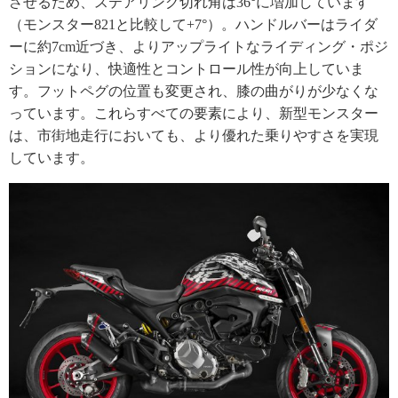
させるため、ステアリング切れ角は36°に増加しています
（モンスター821と比較して+7°）。ハンドルバーはライダ
ーに約7cm近づき、よりアップライトなライディング・ポジ
ションになり、快適性とコントロール性が向上していま
す。フットペグの位置も変更され、膝の曲がりが少なくな
っています。これらすべての要素により、新型モンスター
は、市街地走行においても、より優れた乗りやすさを実現
しています。