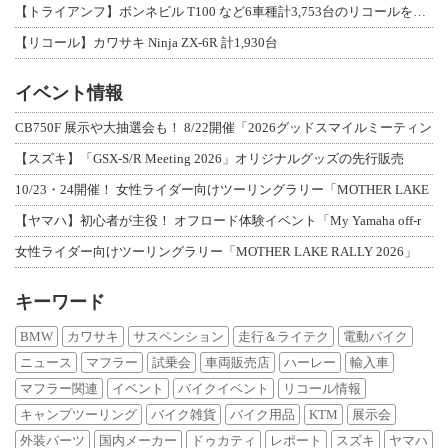
【トライアンフ】ボンネビル T100 など6車種計3,753台のリコールを発表
【リコール】カワサキ Ninja ZX-6R 計1,930台
イベント情報
CB750F 展示や大抽選会も！ 8/22開催「2026グッドスマイルミーティン
【スズキ】「GSX-S/R Meeting 2026」オリジナルグッズの先行販売
10/23・24開催！ 女性ライダー向けツーリングラリー「MOTHER LAKE
【ヤマハ】初心者が主役！ オフロード体験イベント「My Yamaha off-r
女性ライダー向けツーリングラリー「MOTHER LAKE RALLY 2026」
キーワード
BMW
カワサキ
サスペンション
走行＆ライテク
電動バイク
ニュース
マフラー
試乗会
車両販売店
ハーレー
輸入車
マフラー関連
イベント
バイクイベント
リコール情報
キャンプツーリング
バイク雑貨
バイク用品
KTM
展示会
外装パーツ
国内メーカー
ドゥカティ
レポート
スズキ
ヤマハ