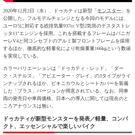
2020年12月2日（水）、ドゥカティは新型「
モンスター
」を
公開した。フルモデルチェンジとなる今回のモデルには、
ユーロ5に対応する総排気量937cc V型2気筒のテスタストレ
ッタ11°エンジンを採用。これを搭載するフレームはパニガ
ーレV4と同コンセプトのアルミ製フロントフレームを採用
するほか、徹底的な軽量化により乾燥重量166kgという数値
を実現している。
カラーバリエーションは「ドゥカティ・レッド」「ダー
ク・ステルス」「アビエーター・グレイ」の3タイプがライ
ンナップされるほか、ビキニカウルとシートカバーを装備
した「プラス」バージョンが用意されている。なお、同車
両の発売日や車両価格、日本への導入に関しては現在のと
ころアナウンスは無い。
ドゥカティが新型モンスターを発表／軽量、コンパ
クト、エッセンシャルで楽しいバイク