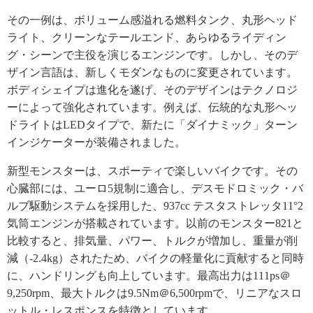
その一例は、ボリューム感溢れる燃料タンク、丸形ヘッド
ライト、クリーンなテールエンド、あらゆるライディン
グ・シーンで主役を演じるエンジンです。しかし、そのデ
ザイン言語は、新しくモダンなものに変更されています。
ボディシェイプは進化を遂げ、そのデザインはテクノロジ
ーによって強化されています。例えば、伝統的な丸形ヘッ
ドライトはLEDタイプで、新たに「ダイナミック」ターン
インジケーターが装備されました。
新型モンスターは、スポーティで楽しいバイクです。その
心臓部には、ユーロ5規制に適合し、デスモドロミック・バ
ルブ駆動システムを採用した、937cc テスタストレッタ11°2
気筒エンジンが搭載されています。以前のモンスター821と
比較すると、排気量、パワー、トルクが増加し、重量が削
減（-2.4kg）されたため、バイクの軽量化に貢献すると同時
に、ハンドリングも向上しています。最高出力は111ps＠
9,250rpm、最大トルクは9.5Nm＠6,500rpmで、リニアなスロ
ットル・レスポンスを特徴としています。