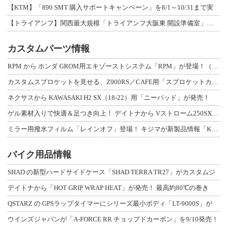
【KTM】「890 SMT 購入サポートキャンペーン」を8/1～10/31まで実
【トライアンフ】関西最大規模「トライアンフ大阪東 開設準備室」がオープン！ 限定
カスタムパーツ情報
RPM から ホンダ GROM用エキゾーストシステム「RPM」が登場！（動画あり
カスタムスプロケットを見せる、Z900RS／CAFE用「スプロケットカバーフルキ
ネクサスから KAWASAKI H2 SX（18-22）用「ニーパッド」が発売！
ゲル素材入りで快適＆足つき向上！ デイトナから Vストローム250SX用「快適ロ
ミラー用撥水フィルム「レインオフ」登場！ キジマが新製品情報「KIJIMA NE
バイク用品情報
SHAD の新型ハードサイドケース「SHAD TERRA TR27」がカスタムジ
デイトナから「HOT GRIP WRAP HEAT」が発売！ 最高約80℃の巻き
QSTARZ の GPSラップタイマーにシリーズ最小ボディ「LT-9000S」が
ウインズジャパンが「A-FORCE RR チョップドカーボン」を9/10発売！