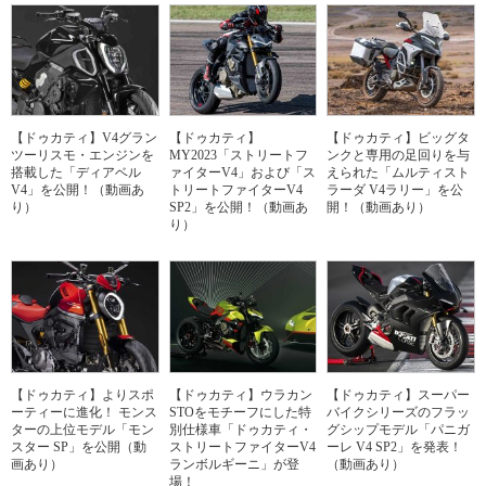
【ドゥカティ】V4グラン
【ドゥカティ】
【ドゥカティ】ビッグタ
ツーリスモ・エンジンを
MY2023「ストリートフ
ンクと専用の足回りを与
搭載した「ディアベル
ァイターV4」および「ス
えられた「ムルティスト
V4」を公開！（動画あ
トリートファイターV4
ラーダ V4ラリー」を公
り）
SP2」を公開！（動画あ
開！（動画あり）
り）
【ドゥカティ】よりスポ
【ドゥカティ】ウラカン
【ドゥカティ】スーパー
ーティーに進化！ モンス
STOをモチーフにした特
バイクシリーズのフラッ
ターの上位モデル「モン
別仕様車「ドゥカティ・
グシップモデル「パニガ
スター SP」を公開（動
ストリートファイターV4
ーレ V4 SP2」を発表！
画あり）
ランボルギーニ」が登
（動画あり）
場！