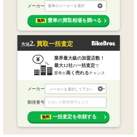
メーカー
愛車のメーカーを選択
愛車の買取相場を調べる
無料
2.
買取一括査定
方法
業界最大級の加盟店数！
最大12社
一括査定
の
で
高く売れる
愛車が
チャンス
メーカー
郵便番号
一括査定を依頼する
無料