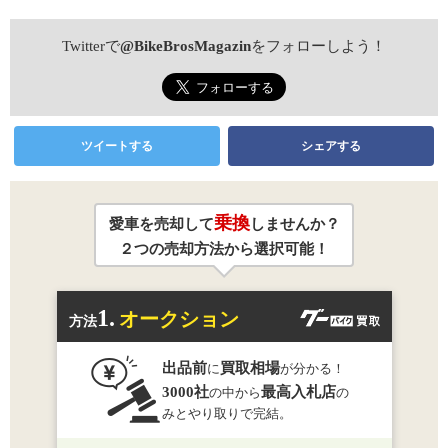
Twitterで
@BikeBrosMagazin
をフォローしよう！
ツイートする
シェアする
乗換
愛車を売却して
しませんか？
２つの売却方法から選択可能！
1.
オークション
方法
出品前
買取相場
に
が分かる！
3000社
最高入札店
の中から
の
みとやり取りで完結。