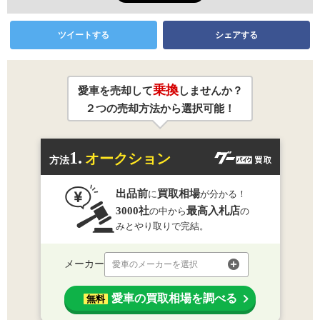
ツイートする
シェアする
乗換
愛車を売却して
しませんか？
２つの売却方法から選択可能！
1.
オークション
方法
出品前
買取相場
に
が分かる！
3000社
最高入札店
の中から
の
みとやり取りで完結。
メーカー
愛車のメーカーを選択
愛車の買取相場を調べる
無料