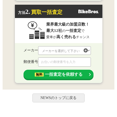
2.
買取一括査定
方法
業界最大級の加盟店数！
最大12社
一括査定
の
で
高く売れる
愛車が
チャンス
メーカー
郵便番号
一括査定を依頼する
無料
NEWSのトップに戻る