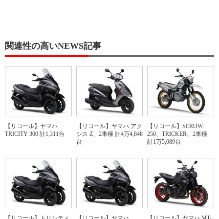
関連性の高いNEWS記事
【リコール】ヤマハ
【リコール】ヤマハ アク
【リコール】SEROW
TRICITY 300 計1,311台
シス Z、2車種 計4万4,848
250、TRICKER、2車種
台
計1万5,089台
【リコール】トリシティ
【リコール】ヤマハ
【リコール】ヤマハ MT-