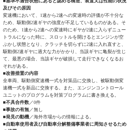
■基準不適合状態にあると認める構造、装置又は性能の状況
及びその原因
変速機において、1速から2速への変速時の評価が不十分な
ため、駆動側2速ギヤの強度が不足しているものがある。そ
のため、1速から2速への変速時にギヤが2速に入らずニュー
トラルになった時に、スロットルを開けるとエンジンが空
ぶかし状態となり、クラッチを切らずに2速に入れ直すと、
駆動側2速ギヤに過大な力がかかり、当該ギヤに亀裂が生じ
て、最悪の場合、当該ギヤが破損して走行できなくなるお
それがある。
■改善措置の内容
全車両、駆動側変速機一式を対策品に交換し、被駆動側変
速機一式を新品に交換する。また、エンジンコントロール
ユニットのプログラムを対策プログラムに書き換える。
■不具合件数
／0件
■事故の有無
／無し
■発見の動機
／海外市場からの情報による。
■自動車使用者及び自動車分解整備事業者に周知させるため