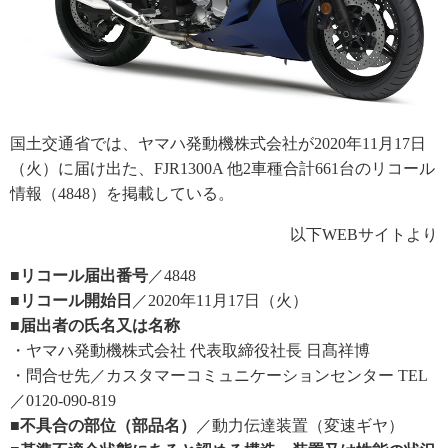
国土交通省では、ヤマハ発動機株式会社が2020年11月17日
（火）に届け出た、FJR1300A 他2車種合計661台のリコール
情報（4848）を掲載している。
以下WEBサイトより
■リコール届出番号
／4848
■リコール開始日
／2020年11月17日（火）
■届出者の氏名又は名称
・ヤマハ発動機株式会社 代表取締役社長 日髙祥博
・問合せ先／カスタマーコミュニケーションセンター TEL
／0120-090-819
■不具合の部位（部品名）
／動力伝達装置（変速ギヤ）