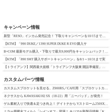
キャンペーン情報
新型「RESO」インカム発売記念！ 下取りキャンペーンを10/15まで延長して開
【KTM】「990 DUKE／1390 SUPER DUKE R EVO 購入サ
B+COM 最新モデル購入・下取りで最大9,000円をキャッシュバック！「B+F
【KTM】「890 SMT 購入サポートキャンペーン」を8/1～10/31まで実
【トライアンフ】関西最大規模「トライアンフ大阪東 開設準備室」がオープン！ 限定
カスタムパーツ情報
カスタムスプロケットを見せる、Z900RS／CAFE用「スプロケットカバーフルキ
ネクサスから KAWASAKI H2 SX（18-22）用「ニーパッド」が発売！
ゲル素材入りで快適＆足つき向上！ デイトナから Vストローム250SX用「快適ロ
ミラー用撥水フィルム「レインオフ」登場！ キジマが新製品情報「KIJIMA NE