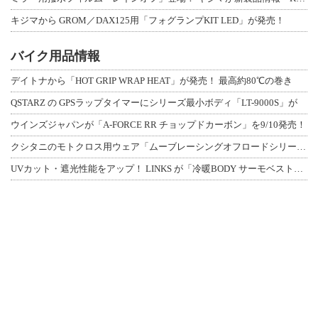
キジマから GROM／DAX125用「フォグランプKIT LED」が発売！
バイク用品情報
デイトナから「HOT GRIP WRAP HEAT」が発売！ 最高約80℃の巻き
QSTARZ の GPSラップタイマーにシリーズ最小ボディ「LT-9000S」が
ウインズジャパンが「A-FORCE RR チョップドカーボン」を9/10発売！
クシタニのモトクロス用ウェア「ムーブレーシングオフロードシリーズ」3アイテムが登
UVカット・遮光性能をアップ！ LINKS が「冷暖BODY サーモベスト」改良