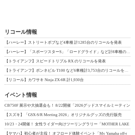
リコール情報
【ハーレー】ストリートボブなど4車種 計1285台のリコールを発表
【ハーレー】「スポーツスターS」「ロードグライド」など計8車種のリコールを発表
【トライアンフ】スピードトリプル RX のリコールを発表
【トライアンフ】ボンネビル T100 など6車種計3,753台のリコールを発表
【リコール】カワサキ Ninja ZX-6R 計1,930台
イベント情報
CB750F 展示や大抽選会も！ 8/22開催「2026グッドスマイルミーティン
【スズキ】「GSX-S/R Meeting 2026」オリジナルグッズの先行販売
10/23・24開催！ 女性ライダー向けツーリングラリー「MOTHER LAKE
【ヤマハ】初心者が主役！ オフロード体験イベント「My Yamaha off-r