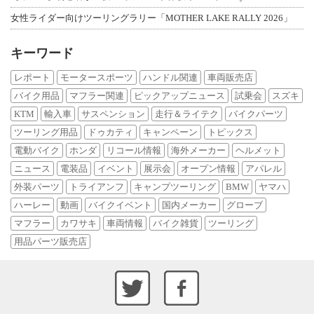
女性ライダー向けツーリングラリー「MOTHER LAKE RALLY 2026」
キーワード
レポート
モータースポーツ
ハンドル関連
車両販売店
バイク用品
マフラー関連
ピックアップニュース
試乗会
スズキ
KTM
輸入車
サスペンション
走行＆ライテク
バイクパーツ
ツーリング用品
ドゥカティ
キャンペーン
トピックス
電動バイク
ホンダ
リコール情報
海外メーカー
ヘルメット
ニュース
電装品
イベント
展示会
オープン情報
アパレル
外装パーツ
トライアンフ
キャンプツーリング
BMW
ヤマハ
ハーレー
動画
バイクイベント
国内メーカー
グローブ
マフラー
カワサキ
車両情報
バイク雑貨
ツーリング
用品パーツ販売店