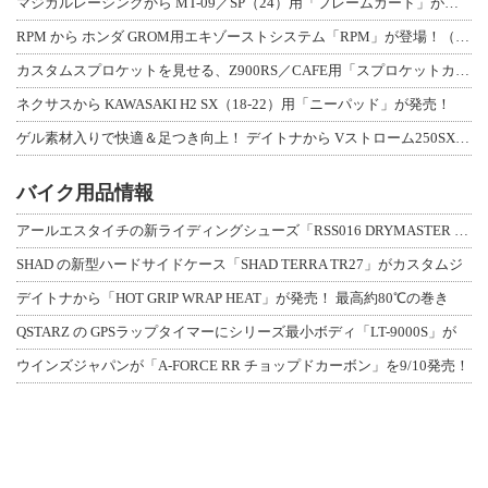
マジカルレーシングから MT-09／SP（24）用「フレームガード」が登場！
RPM から ホンダ GROM用エキゾーストシステム「RPM」が登場！（動画あり
カスタムスプロケットを見せる、Z900RS／CAFE用「スプロケットカバーフルキ
ネクサスから KAWASAKI H2 SX（18-22）用「ニーパッド」が発売！
ゲル素材入りで快適＆足つき向上！ デイトナから Vストローム250SX用「快適ロ
バイク用品情報
アールエスタイチの新ライディングシューズ「RSS016 DRYMASTER スト
SHAD の新型ハードサイドケース「SHAD TERRA TR27」がカスタムジ
デイトナから「HOT GRIP WRAP HEAT」が発売！ 最高約80℃の巻き
QSTARZ の GPSラップタイマーにシリーズ最小ボディ「LT-9000S」が
ウインズジャパンが「A-FORCE RR チョップドカーボン」を9/10発売！