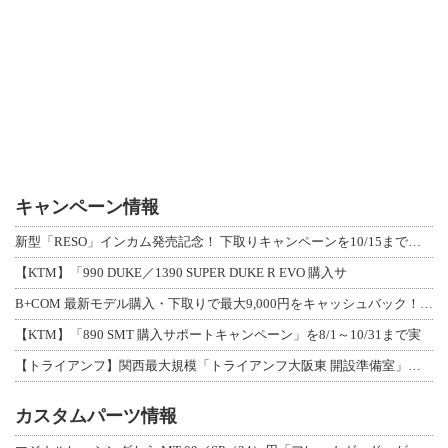
キャンペーン情報
新型「RESO」インカム発売記念！ 下取りキャンペーンを10/15まで延長して開
【KTM】「990 DUKE／1390 SUPER DUKE R EVO 購入サ
B+COM 最新モデル購入・下取りで最大9,000円をキャッシュバック！「B+F
【KTM】「890 SMT 購入サポートキャンペーン」を8/1～10/31まで実
【トライアンフ】関西最大規模「トライアンフ大阪東 開設準備室」がオープン！ 限定
カスタムパーツ情報