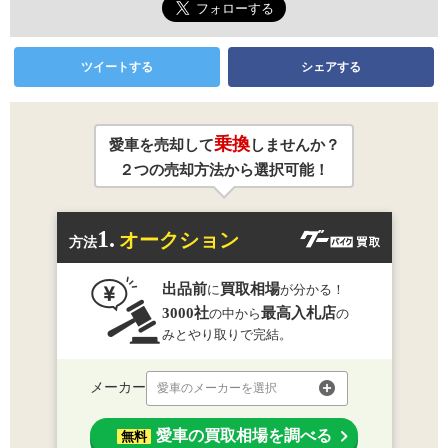
ツイートする
シェアする
乗換
愛車を売却して
しませんか？
２つの売却方法から選択可能！
1.
オークション
方法
出品前
買取相場
に
が分かる！
3000社
最高入札店
の中から
の
みとやり取りで完結。
メーカー
愛車のメーカーを選択
愛車の買取相場を調べる
無料