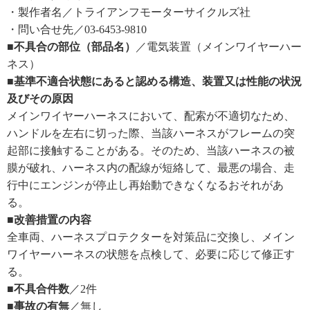
・製作者名／トライアンフモーターサイクルズ社
・問い合せ先／03-6453-9810
■不具合の部位（部品名）
／電気装置（メインワイヤーハー
ネス）
■基準不適合状態にあると認める構造、装置又は性能の状況
及びその原因
メインワイヤーハーネスにおいて、配索が不適切なため、
ハンドルを左右に切った際、当該ハーネスがフレームの突
起部に接触することがある。そのため、当該ハーネスの被
膜が破れ、ハーネス内の配線が短絡して、最悪の場合、走
行中にエンジンが停止し再始動できなくなるおそれがあ
る。
■改善措置の内容
全車両、ハーネスプロテクターを対策品に交換し、メイン
ワイヤーハーネスの状態を点検して、必要に応じて修正す
る。
■不具合件数
／2件
■事故の有無
／無し