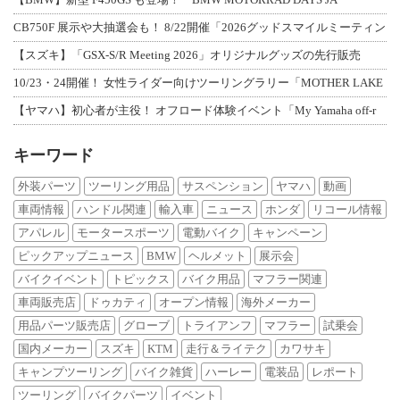
CB750F 展示や大抽選会も！ 8/22開催「2026グッドスマイルミーティン
【スズキ】「GSX-S/R Meeting 2026」オリジナルグッズの先行販売
10/23・24開催！ 女性ライダー向けツーリングラリー「MOTHER LAKE
【ヤマハ】初心者が主役！ オフロード体験イベント「My Yamaha off-r
キーワード
外装パーツ
ツーリング用品
サスペンション
ヤマハ
動画
車両情報
ハンドル関連
輸入車
ニュース
ホンダ
リコール情報
アパレル
モータースポーツ
電動バイク
キャンペーン
ピックアップニュース
BMW
ヘルメット
展示会
バイクイベント
トピックス
バイク用品
マフラー関連
車両販売店
ドゥカティ
オープン情報
海外メーカー
用品パーツ販売店
グローブ
トライアンフ
マフラー
試乗会
国内メーカー
スズキ
KTM
走行＆ライテク
カワサキ
キャンプツーリング
バイク雑貨
ハーレー
電装品
レポート
ツーリング
バイクパーツ
イベント