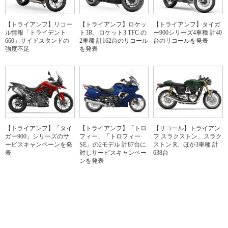
【トライアンフ】リコー
【トライアンフ】ロケッ
【トライアンフ】タイガ
ル情報「トライデント
ト3R、ロケット3 TFC の
ー900シリーズ4車種 計40
660」サイドスタンドの
2車種 計162台のリコール
台のリコールを発表
強度不足
を発表
【トライアンフ】「タイ
【トライアンフ】「トロ
【リコール】トライアン
ガー900」シリーズのサ
フィー」「トロフィー
フ スラクストン、スラク
ービスキャンペーンを発
SE」の2モデル 計87台に
ストン R、ほか3車種 計
表
対しサービスキャンペー
638台
ンを発表