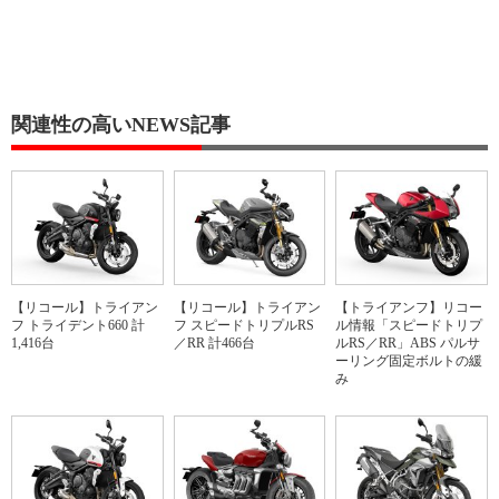
関連性の高いNEWS記事
【リコール】トライアン
【リコール】トライアン
【トライアンフ】リコー
フ トライデント660 計
フ スピードトリプルRS
ル情報「スピードトリプ
1,416台
／RR 計466台
ルRS／RR」ABS パルサ
ーリング固定ボルトの緩
み