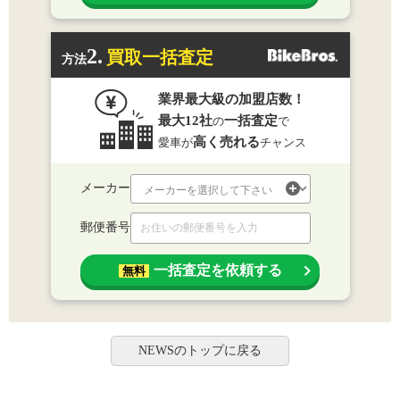
2.
買取一括査定
方法
業界最大級の加盟店数！
最大12社
一括査定
の
で
高く売れる
愛車が
チャンス
メーカー
郵便番号
一括査定を依頼する
無料
NEWSのトップに戻る