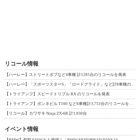
リコール情報
【ハーレー】ストリートボブなど4車種 計1285台のリコールを発表
【ハーレー】「スポーツスターS」「ロードグライド」など計8車種のリコールを発表
【トライアンフ】スピードトリプル RX のリコールを発表
【トライアンフ】ボンネビル T100 など6車種計3,753台のリコールを発表
【リコール】カワサキ Ninja ZX-6R 計1,930台
イベント情報
【BMW】新型 F450GS も登場！「BMW MOTORRAD DAYS JA